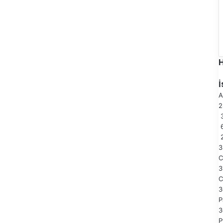
A
3
3
3
C
3
P
3
P