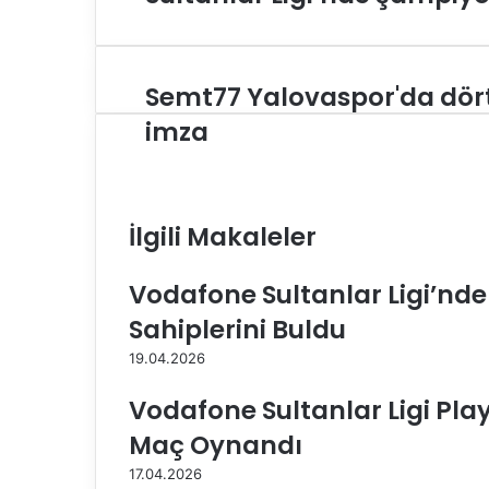
Semt77 Yalovaspor'da dör
S
e
imza
m
t
7
7
İlgili Makaleler
Y
a
l
Vodafone Sultanlar Ligi’nd
o
v
Sahiplerini Buldu
a
19.04.2026
s
p
Vodafone Sultanlar Ligi Pla
o
r
Maç Oynandı
'
17.04.2026
d