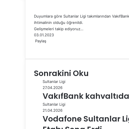
Duyumlara göre Sultanlar Ligi takımlarından VakıfBank 
ihtimalinin olduğu öğrenildi.
Gelişmeleri takip ediyoruz…
03.01.2023
Paylaş
F
X
L
T
P
R
W
T
E
Y
a
i
u
i
e
h
e
-
a
c
n
m
n
d
a
l
P
z
e
k
b
t
d
t
e
o
d
Sonrakini Oku
b
e
l
e
i
s
g
s
ı
o
d
r
r
t
A
r
t
r
Sultanlar Ligi
o
I
e
p
a
a
27.04.2026
k
n
s
p
m
i
VakıfBank kahvaltıda 
t
l
e
Sultanlar Ligi
p
21.04.2026
a
Vodafone Sultanlar Lig
y
l