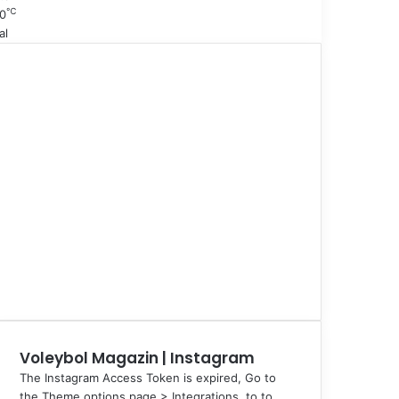
℃
0
al
Voleybol Magazin | Instagram
The Instagram Access Token is expired, Go to
the Theme options page > Integrations, to to