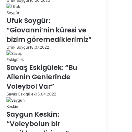
Ufuk Soygür
16.06.2020
Ufuk Soygür:
“Giovanni’nin küresi ve
bizim göremediklerimiz”
Ufuk Soygür
18.07.2022
Savaş Eskigülek: “Bu
Ailenin Genlerinde
Voleybol Var”
Savaş Eskigülek
15.04.2022
Saygun Keskin:
“Voleybolun bir