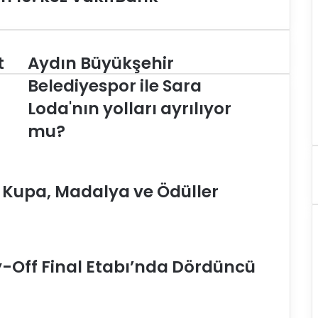
t
Aydın Büyükşehir
A
y
Belediyespor ile Sara
d
Loda'nın yolları ayrılıyor
ı
n
mu?
B
ü
y
ü
e Kupa, Madalya ve Ödüller
k
ş
e
h
i
y-Off Final Etabı’nda Dördüncü
r
B
e
l