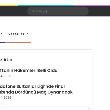
Kayıt Ol
Rastgele Makale
Kenar Bölmesi
Dış görünümü değiştir
Arama
yap
...
X
YouTube
Instagram
YAZARLAR
z Atın
ftanın Hakemleri Belli Oldu
04.2026
dafone Sultanlar Ligi’nde Final
abında Dördüncü Maç Oynanacak
04.2026