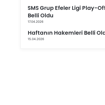
a
SMS Grup Efeler Ligi Play-O
d
ö
Belli Oldu
r
17.04.2026
t
i
Haftanın Hakemleri Belli Ol
m
z
15.04.2026
a