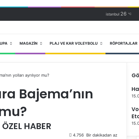
26
istanbul
℃
RUPA
MAGAZIN
PLAJ VE KAR VOLEYBOLU
RÖPORTAJLAR
Gö
ma’nın yolları ayrılıyor mu?
K
ara Bajema’nın
Ha
a
p
15.
a
r mu?
Vo
l
ı
Et
 ÖZEL HABER
15.
4.756
Bir dakikadan az