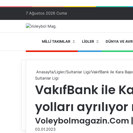
7 Ağustos 2026 Cuma
ANA SAYFA
MILLI TAKIMLAR
LIGLER
DÜNYA VE AV
Anasayfa
/
Ligler
/
Sultanlar Ligi
/
VakıfBank ile Kara Baje
Sultanlar Ligi
VakıfBank ile K
yolları ayrılıyo
Voleybolmagazin.Com |
03.01.2023