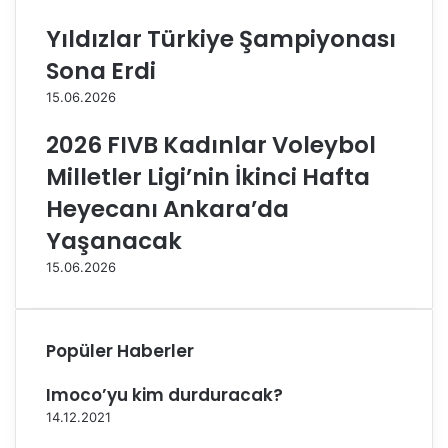
1
e
Yıldızlar Türkiye Şampiyonası
7
y
.
b
Sona Erdi
H
o
15.06.2026
a
r
f
u
2026 FIVB Kadınlar Voleybol
t
k
a
a
Milletler Ligi’nin İkinci Hafta
S
r
Heyecanı Ankara’da
o
ş
n
ı
Yaşanacak
a
s
15.06.2026
E
ı
r
n
d
d
i
a
Popüler Haberler
s
e
Imoco’yu kim durduracak?
t
v
14.12.2021
e