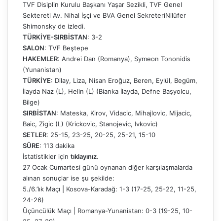
TVF Disiplin Kurulu Başkanı Yaşar Sezikli, TVF Genel
Sektereti Av. Nihal İşçi ve BVA Genel SekreteriNilüfer
Shimonsky de izledi.
TÜRKİYE-SIRBİSTAN
: 3-2
SALON
: TVF Beştepe
HAKEMLER
: Andrei Dan (Romanya), Symeon Tononidis
(Yunanistan)
TÜRKİYE
: Dilay, Liza, Nisan Eroğuz, Beren, Eylül, Begüm,
İlayda Naz (L), Helin (L) (Bianka İlayda, Defne Başyolcu,
Bilge)
SIRBİSTAN
: Mateska, Kirov, Vidacic, Mihajlovic, Mijacic,
Baic, Zigic (L) (Krickovic, Stanojevic, Ivkovic)
SETLER
: 25-15, 23-25, 20-25, 25-21, 15-10
SÜRE
: 113 dakika
İstatistikler için
tıklayınız
.
27 Ocak Cumartesi günü oynanan diğer karşılaşmalarda
alınan sonuçlar ise şu şekilde:
5./6.’lık Maçı | Kosova-Karadağ: 1-3 (17-25, 25-22, 11-25,
24-26)
Üçüncülük Maçı | Romanya-Yunanistan: 0-3 (19-25, 10-