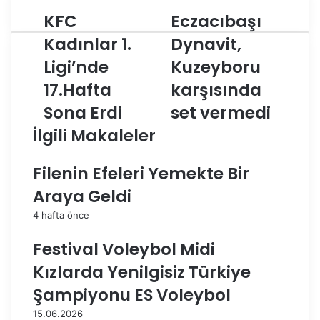
KFC
Eczacıbaşı
K
E
F
c
Kadınlar 1.
Dynavit,
C
z
Ligi’nde
Kuzeyboru
K
a
a
c
17.Hafta
karşısında
d
ı
ı
Sona Erdi
b
set vermedi
n
a
İlgili Makaleler
l
ş
a
ı
r
D
Filenin Efeleri Yemekte Bir
1
y
Araya Geldi
.
n
L
a
4 hafta önce
i
v
g
i
Festival Voleybol Midi
i
t
Kızlarda Yenilgisiz Türkiye
’
,
n
K
Şampiyonu ES Voleybol
d
u
15.06.2026
e
z