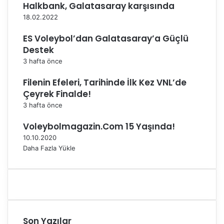
Halkbank, Galatasaray karşısında
r
m
18.02.2022
e
ES Voleybol’dan Galatasaray’a Güçlü
d
i
Destek
3 hafta önce
Filenin Efeleri, Tarihinde İlk Kez VNL’de
Çeyrek Finalde!
3 hafta önce
Voleybolmagazin.Com 15 Yaşında!
10.10.2020
Daha Fazla Yükle
Son Yazılar