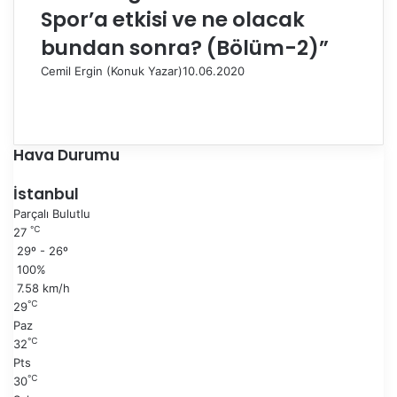
Spor’a etkisi ve ne olacak
bundan sonra? (Bölüm-2)”
Cemil Ergin (Konuk Yazar)
10.06.2020
Ö
n
S
c
o
e
n
Hava Durumu
k
r
i
a
İstanbul
s
k
Parçalı Bulutlu
a
i
℃
27
y
s
29º - 26º
f
a
100%
a
y
7.58 km/h
f
℃
29
a
Paz
℃
32
Pts
℃
30