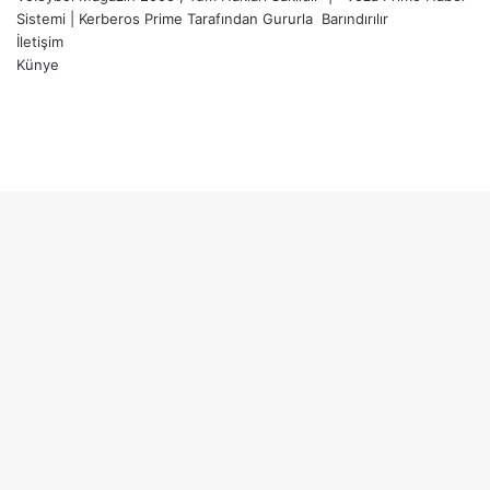
Sistemi
|
Kerberos Prime
Tarafından Gururla
Barındırılır
İletişim
Künye
X
YouTube
Instagram
Facebook
X
LinkedIn
WhatsApp
Telegram
Başa
dön
tuşu