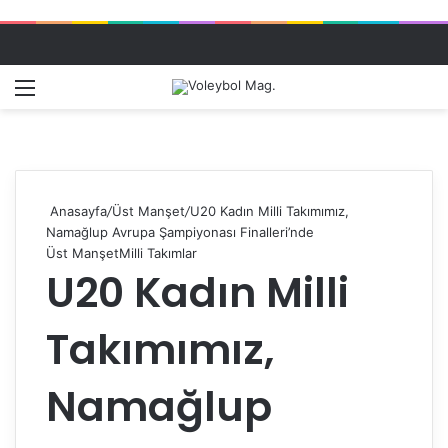
Menü
Dış gö
A
Anasayfa
/
Üst Manşet
/
U20 Kadın Milli Takımımız,
Namağlup Avrupa Şampiyonası Finalleri’nde
Üst Manşet
Milli Takımlar
U20 Kadın Milli
Takımımız,
Namağlup