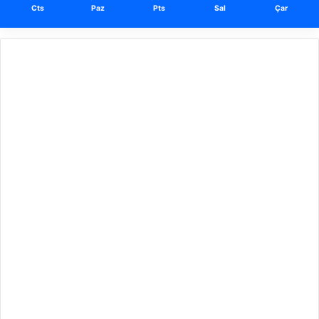
Cts
Paz
Pts
Sal
Çar