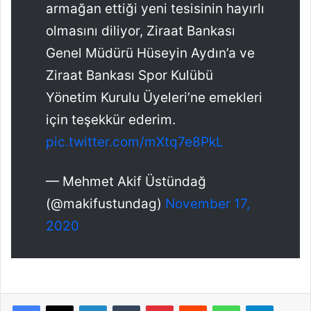
armağan ettiği yeni tesisinin hayırlı
olmasını diliyor, Ziraat Bankası
Genel Müdürü Hüseyin Aydın’a ve
Ziraat Bankası Spor Kulübü
Yönetim Kurulu Üyeleri’ne emekleri
için teşekkür ederim.
pic.twitter.com/mXtq7e8PkL
— Mehmet Akif Üstündağ
(@makifustundag)
November 17,
2020
Facebook
X
LinkedIn
Tumblr
Pinterest
Reddit
WhatsApp
Telegram