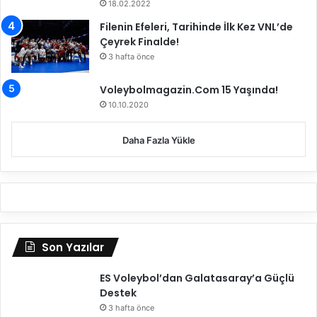
18.02.2022
a
Filenin Efeleri, Tarihinde İlk Kez VNL’de
r
Çeyrek Finalde!
ı
3 hafta önce
!
Voleybolmagazin.Com 15 Yaşında!
10.10.2020
Daha Fazla Yükle
Son Yazılar
ES Voleybol’dan Galatasaray’a Güçlü
Destek
3 hafta önce