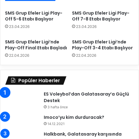
e
y
1
e
SMS Grup Efeler Ligi Play-
SMS Grup Efeler Ligi Play-
7
s
Off 5-6 Etabı Başlıyor
Off 7-8 Etabı Başlıyor
.
p
23.04.2026
23.04.2026
H
o
a
r
f
'
SMS Grup Efeler Ligi’nde
SMS Grup Efeler Ligi’nde
t
d
Play-Off Final Etabı Başladı
Play-Off 3-4 Etabı Başlıyor
a
a
22.04.2026
22.04.2026
B
C
a
o
ş
v
l
i
Popüler Haberler
a
d
d
-
ES Voleybol’dan Galatasaray’a Güçlü
ı
1
Destek
9
3 hafta önce
v
Imoco’yu kim durduracak?
a
14.12.2021
k
a
Halkbank, Galatasaray karşısında
l