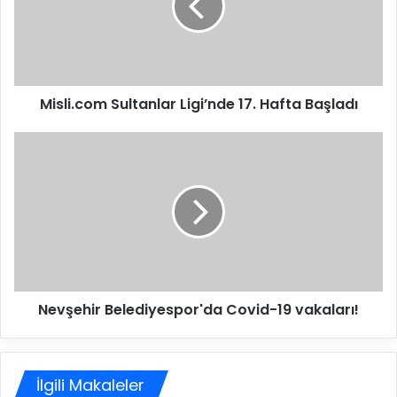
i
.
c
o
m
Misli.com Sultanlar Ligi’nde 17. Hafta Başladı
S
u
l
N
t
e
a
v
n
ş
l
e
a
h
r
i
L
r
i
B
Nevşehir Belediyespor'da Covid-19 vakaları!
g
e
i
l
’
e
n
d
İlgili Makaleler
d
i