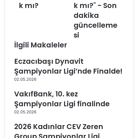
k
s
k mı?
k mı?" - Son
o
k
dakika
v
o
i
v
güncelleme
c
i
si
,
c
T
,
İlgili Makaleler
ü
T
r
ü
Eczacıbaşı Dynavit
k
r
i
k
Şampiyonlar Ligi’nde Finalde!
y
i
02.05.2026
e
y
m
e
VakıfBank, 10. kez
a
m
ç
a
Şampiyonlar Ligi finalinde
ı
ç
02.05.2026
n
ı
d
n
2026 Kadınlar CEV Zeren
a
d
s
a
Group Şampiyonlar Ligi