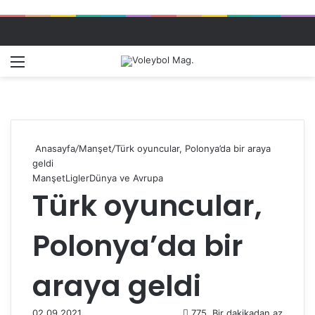
Menü
Dış gö
A
Anasayfa
/
Manşet
/
Türk oyuncular, Polonya’da bir araya
geldi
Manşet
Ligler
Dünya ve Avrupa
Türk oyuncular,
Polonya’da bir
araya geldi
02.09.2021
775
Bir dakikadan az