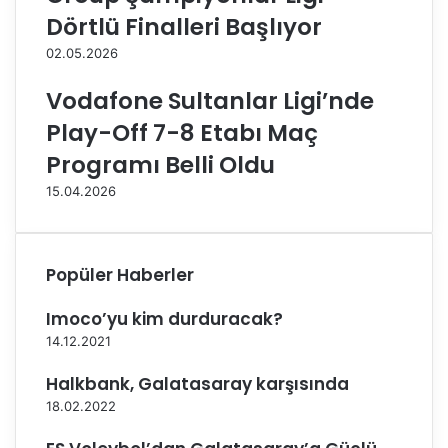
a
s
Dörtlü Finalleri Başlıyor
h
a
a
h
02.05.2026
y
a
a
y
Vodafone Sultanlar Ligi’nde
ç
a
Play-Off 7-8 Etabı Maç
ı
ç
k
ı
Programı Belli Oldu
m
k
15.04.2026
a
m
y
a
a
y
c
a
Popüler Haberler
a
c
k
a
Imoco’yu kim durduracak?
m
k
ı
m
14.12.2021
?
ı
Halkbank, Galatasaray karşısında
?
"
18.02.2022
-
S