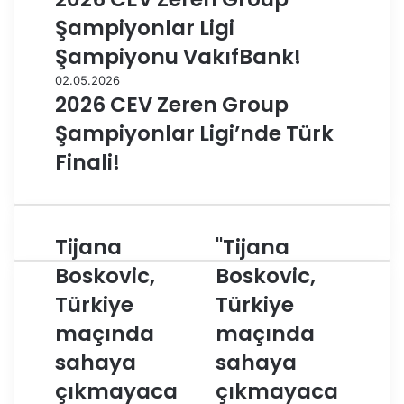
Şampiyonlar Ligi
Şampiyonu VakıfBank!
02.05.2026
2026 CEV Zeren Group
Şampiyonlar Ligi’nde Türk
Finali!
Tijana
"Tijana
T
"
i
T
Boskovic,
Boskovic,
j
i
Türkiye
Türkiye
a
j
n
a
maçında
maçında
a
n
B
sahaya
a
sahaya
o
B
çıkmayaca
çıkmayaca
s
o