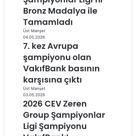
p
a
Bronz Madalya ile
y
Tamamladı
l
a
Üst Manşet
ş
04.05.2026
7. kez Avrupa
şampiyonu olan
VakıfBank basının
karşısına çıktı
Üst Manşet
03.05.2026
2026 CEV Zeren
Group Şampiyonlar
Ligi Şampiyonu