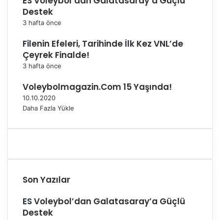
ES Voleybol’dan Galatasaray’a Güçlü
o
Destek
n
3 hafta önce
d
a
Filenin Efeleri, Tarihinde İlk Kez VNL’de
k
Çeyrek Finalde!
i
3 hafta önce
k
a
Voleybolmagazin.Com 15 Yaşında!
g
10.10.2020
ü
Daha Fazla Yükle
n
c
e
l
l
e
m
Son Yazılar
e
s
ES Voleybol’dan Galatasaray’a Güçlü
i
Destek