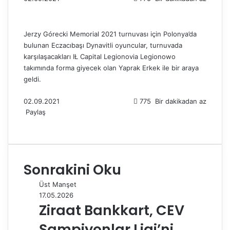
Jerzy Górecki Memorial 2021 turnuvası için Polonya’da
bulunan Eczacıbaşı Dynavitli oyuncular, turnuvada
karşılaşacakları IŁ Capital Legionovia Legionowo
takımında forma giyecek olan Yaprak Erkek ile bir araya
geldi.
02.09.2021
775
Bir dakikadan az
Paylaş
F
X
L
T
P
R
W
T
E
Y
a
i
u
i
e
h
e
-
a
c
n
m
n
d
a
l
P
z
e
k
b
t
d
t
e
o
d
Sonrakini Oku
b
e
l
e
i
s
g
s
ı
o
d
r
r
t
A
r
t
r
Üst Manşet
o
I
e
p
a
a
17.05.2026
k
n
s
p
m
i
Ziraat Bankkart, CEV
t
l
e
Şampiyonlar Ligi’ni