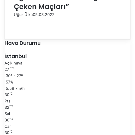
Çeken Maçları”
Uğur Ülkü
05.03.2022
Ö
n
S
c
o
e
n
Hava Durumu
k
r
i
a
İstanbul
s
k
Açık hava
a
i
℃
27
y
s
30º - 27º
f
a
57%
a
y
5.58 km/h
f
℃
30
a
Pts
℃
32
Sal
℃
30
Çar
℃
30