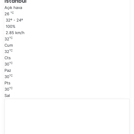
İstanbul
s
k
Açık hava
a
i
℃
26
y
s
32º - 24º
f
a
100%
a
y
2.85 km/h
f
℃
32
a
Cum
℃
32
Cts
℃
30
Paz
℃
30
Pts
℃
30
Sal