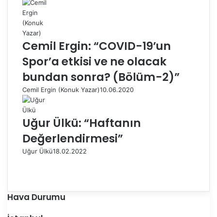
Cemil Ergin: “COVID-19’un
Spor’a etkisi ve ne olacak
bundan sonra? (Bölüm-2)”
Cemil Ergin (Konuk Yazar)
10.06.2020
Uğur Ülkü: “Haftanın
Değerlendirmesi”
Uğur Ülkü
18.02.2022
Ö
n
S
c
o
e
n
Hava Durumu
k
r
i
a