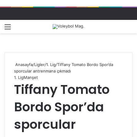
Menü
Dış gö
A
Anasayfa
/
Ligler
/
1. Lig
/
Tiffany Tomato Bordo Spor’da
sporcular antrenmana çıkmadı
1. Lig
Manşet
Tiffany Tomato
Bordo Spor’da
sporcular