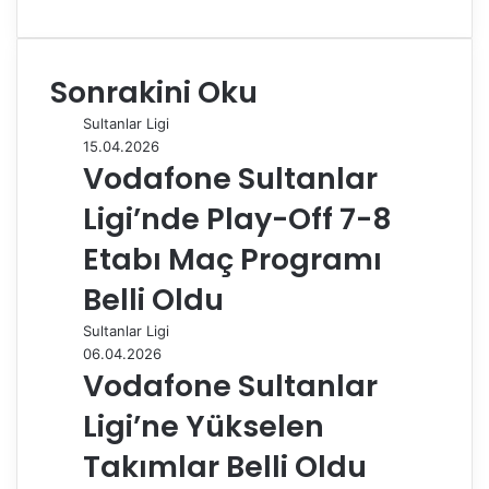
a
i
u
i
e
h
e
-
a
c
n
m
n
d
a
l
P
z
e
k
b
t
d
t
e
o
d
Sonrakini Oku
b
e
l
e
i
s
g
s
ı
o
d
r
r
t
A
r
t
r
Sultanlar Ligi
o
I
e
p
a
a
15.04.2026
k
n
s
p
m
i
Vodafone Sultanlar
t
l
e
Ligi’nde Play-Off 7-8
p
a
Etabı Maç Programı
y
Belli Oldu
l
a
Sultanlar Ligi
ş
06.04.2026
Vodafone Sultanlar
Ligi’ne Yükselen
Takımlar Belli Oldu