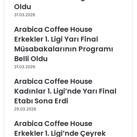
l
a
Oldu
e
ş
31.03.2026
y
k
b
e
Arabica Coffee House
o
n
l
t
Erkekler 1. Ligi Yarı Final
c
V
Müsabakalarının Programı
u
o
l
l
Belli Oldu
a
e
31.03.2026
r
y
ı
b
Arabica Coffee House
n
o
a
l
Kadınlar 1. Ligi’nde Yarı Final
e
S
Etabı Sona Erdi
v
a
s
l
29.03.2026
a
o
h
n
Arabica Coffee House
i
u
Erkekler 1. Ligi’nde Çeyrek
p
’