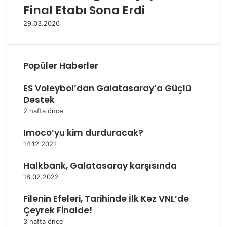
l
n
Final Etabı Sona Erdi
i
a
ğ
İ
29.03.2026
i
s
y
i
a
m
Popüler Haberler
p
S
a
p
ES Voleybol’dan Galatasaray’a Güçlü
c
o
a
n
Destek
k
s
2 hafta önce
o
r
Imoco’yu kim durduracak?
u
14.12.2021
O
l
Halkbank, Galatasaray karşısında
d
18.02.2022
u
Filenin Efeleri, Tarihinde İlk Kez VNL’de
Çeyrek Finalde!
3 hafta önce