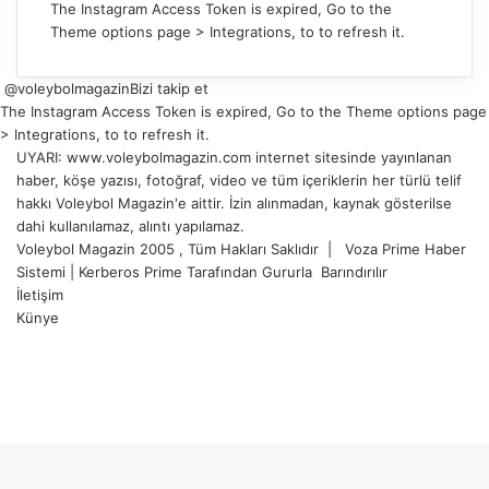
The Instagram Access Token is expired, Go to the
Theme options page > Integrations, to to refresh it.
@voleybolmagazin
Bizi takip et
The Instagram Access Token is expired, Go to the Theme options page
> Integrations, to to refresh it.
UYARI: www.voleybolmagazin.com internet sitesinde yayınlanan
haber, köşe yazısı, fotoğraf, video ve tüm içeriklerin her türlü telif
hakkı Voleybol Magazin'e aittir. İzin alınmadan, kaynak gösterilse
dahi kullanılamaz, alıntı yapılamaz.
Voleybol Magazin 2005 , Tüm Hakları Saklıdır |
Voza Prime Haber
Sistemi
|
Kerberos Prime
Tarafından Gururla
Barındırılır
İletişim
Künye
X
YouTube
Instagram
Facebook
X
LinkedIn
WhatsApp
Telegram
Başa
dön
tuşu