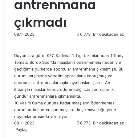
antrenmana
çıkmadı
08.11.2023
6.773
Bir dakikadan az
Duyumlara göre: KFC Kadınlar 1. Ligi takımlarından Tiffany
Tomato Bordo Spor’da maaşların ödenmemesi nedeniyle
geçtiğimiz günlerde sporcular antrenmana çıkmamıştı. Bu
durum karşısında yönetim sporcularla konuşmuş ve
sporcular antrenmanlara çıkmaya başlamışlardı. An
itibarıyla maaşlar henüz ödenmediği için sporcular iki
gündür antrenmanlara çıkmamakta.
10 Kasım Cuma gününe kadar maaşların ödenmemesi
durumunda sporcuların maçlara da çıkmayacağı gelen
duyumlar arasında yer alıyor.
08.11.2023
6.773
Bir dakikadan az
Paylaş
F
X
L
T
P
R
W
T
E
Y