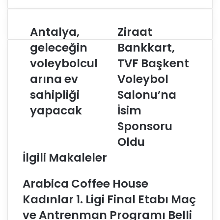
Antalya,
Ziraat
A
Z
n
i
geleceğin
Bankkart,
t
r
voleybolcul
TVF Başkent
a
a
l
a
arına ev
Voleybol
y
t
a
sahipliği
B
Salonu’na
,
a
yapacak
İsim
g
n
e
k
Sponsoru
l
k
Oldu
e
a
c
r
İlgili Makaleler
e
t
ğ
,
Arabica Coffee House
i
T
n
V
Kadınlar 1. Ligi Final Etabı Maç
v
F
ve Antrenman Programı Belli
o
B