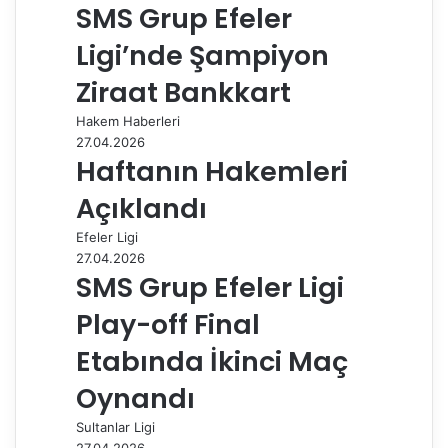
SMS Grup Efeler
t
l
e
Ligi’nde Şampiyon
p
a
Ziraat Bankkart
y
Hakem Haberleri
l
27.04.2026
a
Haftanın Hakemleri
ş
Açıklandı
Efeler Ligi
27.04.2026
SMS Grup Efeler Ligi
Play-off Final
Etabında İkinci Maç
Oynandı
Sultanlar Ligi