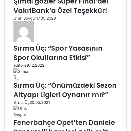
Şimdi gözler Süper Final’de!
VakıfBank’a Özel Teşekkür!
Ufuk Soygür
17.05.2023
Sırma Üç: “Spor Yasasının
Spor Okullarına Etkisi”
editor
29.12.2022
Sırma Üç: “Önümüzdeki Sezon
Altyapı Ligleri Oynanır mı?”
Sırma Üç
30.05.2021
Fenerbahçe Opet’ten Daniele