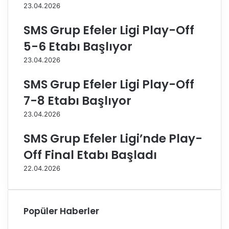
n
k
23.04.2026
,
i
W
b
SMS Grup Efeler Ligi Play-Off
i
i
5-6 Etabı Başlıyor
e
B
s
r
23.04.2026
b
a
a
n
SMS Grup Efeler Ligi Play-Off
d
d
7-8 Etabı Başlıyor
e
G
n
r
23.04.2026
’
o
a
u
SMS Grup Efeler Ligi’nde Play-
3
p
Off Final Etabı Başladı
-
A
2
l
22.04.2026
M
a
a
n
ğ
y
l
a
Popüler Haberler
u
B
p
e