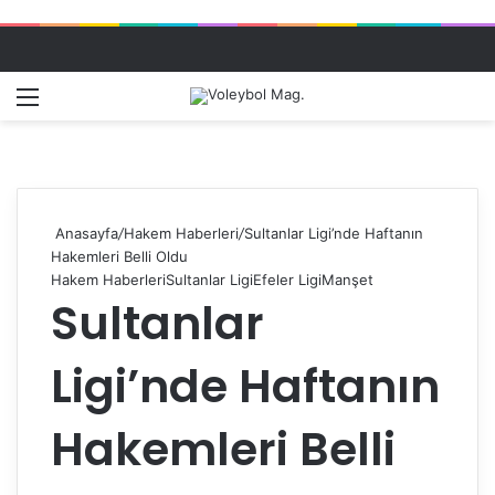
Menü
Dış gö
A
Anasayfa
/
Hakem Haberleri
/
Sultanlar Ligi’nde Haftanın
Hakemleri Belli Oldu
Hakem Haberleri
Sultanlar Ligi
Efeler Ligi
Manşet
Sultanlar
Ligi’nde Haftanın
Hakemleri Belli