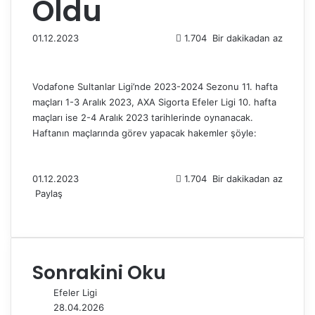
Oldu
01.12.2023
1.704
Bir dakikadan az
Vodafone Sultanlar Ligi’nde 2023-2024 Sezonu 11. hafta
maçları 1-3 Aralık 2023, AXA Sigorta Efeler Ligi 10. hafta
maçları ise 2-4 Aralık 2023 tarihlerinde oynanacak.
Haftanın maçlarında görev yapacak hakemler şöyle:
01.12.2023
1.704
Bir dakikadan az
Paylaş
F
X
L
T
P
R
W
T
E
Y
a
i
u
i
e
h
e
-
a
c
n
m
n
d
a
l
P
z
e
k
b
t
d
t
e
o
d
Sonrakini Oku
b
e
l
e
i
s
g
s
ı
o
d
r
r
t
A
r
t
r
Efeler Ligi
o
I
e
p
a
a
28.04.2026
k
n
s
p
m
i