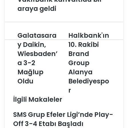
araya geldi
Galatasara
Halkbank'ın
G
H
a
a
y Daikin,
10. Rakibi
l
l
Wiesbaden’
Brand
a
k
t
b
a 3-2
Group
a
a
s
Mağlup
n
Alanya
a
k
Oldu
Belediyespo
r
'
a
ı
r
y
n
İlgili Makaleler
D
1
a
0
i
.
SMS Grup Efeler Ligi’nde Play-
k
R
Off 3-4 Etabı Başladı
i
a