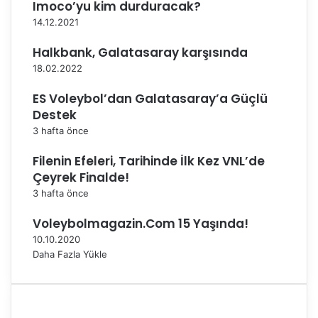
Imoco’yu kim durduracak?
O
l
14.12.2021
l
e
d
d
Halkbank, Galatasaray karşısında
u
i
18.02.2022
y
e
ES Voleybol’dan Galatasaray’a Güçlü
s
Destek
p
3 hafta önce
o
r
Filenin Efeleri, Tarihinde İlk Kez VNL’de
Çeyrek Finalde!
3 hafta önce
Voleybolmagazin.Com 15 Yaşında!
10.10.2020
Daha Fazla Yükle