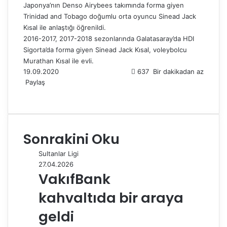
Japonya’nın Denso Airybees takımında forma giyen
Trinidad and Tobago doğumlu orta oyuncu Sinead Jack
Kısal ile anlaştığı öğrenildi.
2016-2017, 2017-2018 sezonlarında Galatasaray’da HDI
Sigorta’da forma giyen Sinead Jack Kısal, voleybolcu
Murathan Kısal ile evli.
19.09.2020
637
Bir dakikadan az
Paylaş
F
X
L
T
P
R
W
T
E
Y
a
i
u
i
e
h
e
-
a
c
n
m
n
d
a
l
P
z
e
k
b
t
d
t
e
o
d
Sonrakini Oku
b
e
l
e
i
s
g
s
ı
o
d
r
r
t
A
r
t
r
Sultanlar Ligi
o
I
e
p
a
a
27.04.2026
k
n
s
p
m
i
VakıfBank
t
l
e
kahvaltıda bir araya
p
a
geldi
y