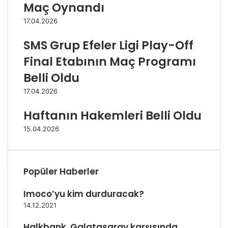
Maç Oynandı
a
t
n
ı
17.04.2026
k
k
SMS Grup Efeler Ligi Play-Off
a
Final Etabının Maç Programı
r
t
Belli Oldu
’
17.04.2026
ı
3
Haftanın Hakemleri Belli Oldu
-
1
15.04.2026
y
e
n
d
Popüler Haberler
i
Imoco’yu kim durduracak?
14.12.2021
Halkbank, Galatasaray karşısında