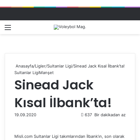
Menü
Dış gö
A
Anasayfa
/
Ligler
/
Sultanlar Ligi
/
Sinead Jack Kısal İlbank’ta!
Sultanlar Ligi
Manşet
Sinead Jack
Kısal İlbank’ta!
19.09.2020
637
Bir dakikadan az
Misli.com Sultanlar Ligi takımlarından İlbank’ın, son olarak