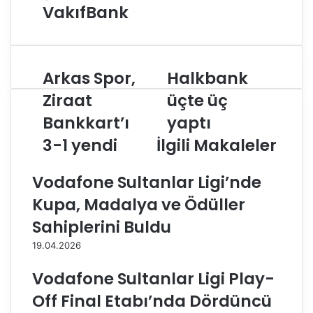
VakıfBank
Arkas Spor,
Halkbank
A
H
r
a
Ziraat
üçte üç
k
l
Bankkart’ı
yaptı
a
k
s
b
3-1 yendi
İlgili Makaleler
S
a
p
n
Vodafone Sultanlar Ligi’nde
o
k
r
ü
Kupa, Madalya ve Ödüller
,
ç
Z
t
Sahiplerini Buldu
i
e
19.04.2026
r
ü
a
ç
Vodafone Sultanlar Ligi Play-
a
y
t
a
Off Final Etabı’nda Dördüncü
B
p