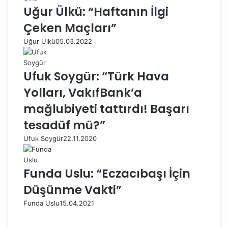
Uğur Ülkü: “Haftanın İlgi
Çeken Maçları”
Uğur Ülkü
05.03.2022
Ufuk Soygür: “Türk Hava
Yolları, VakıfBank’a
mağlubiyeti tattırdı! Başarı
tesadüf mü?”
Ufuk Soygür
22.11.2020
Funda Uslu: “Eczacıbaşı İçin
Düşünme Vakti”
Funda Uslu
15.04.2021
Ö
n
S