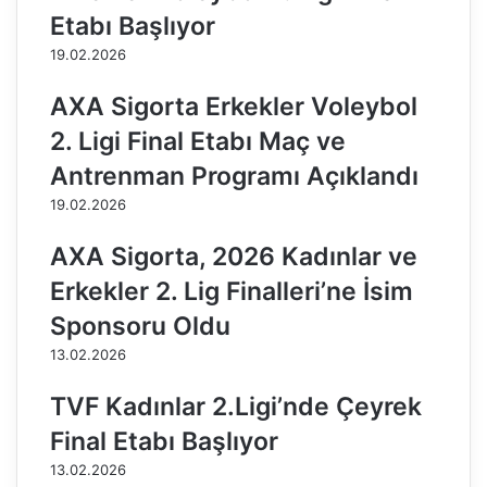
ı
2
Etabı Başlıyor
y
3
ı
-
19.02.2026
k
2
'
0
AXA Sigorta Erkekler Voleybol
a
2
2. Ligi Final Etabı Maç ve
y
4
e
S
Antrenman Programı Açıklandı
n
e
19.02.2026
i
z
t
o
AXA Sigorta, 2026 Kadınlar ve
a
n
k
u
Erkekler 2. Lig Finalleri’ne İsim
ı
n
Sponsoru Oldu
m
u
a
A
13.02.2026
r
ç
k
t
TVF Kadınlar 2.Ligi’nde Çeyrek
a
ı
Final Etabı Başlıyor
d
a
13.02.2026
ş