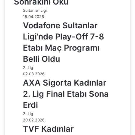
Sonrakini Oku
o
d
r
r
t
A
r
t
r
Sultanlar Ligi
o
I
e
p
a
a
15.04.2026
k
n
s
p
m
i
Vodafone Sultanlar
t
l
e
Ligi’nde Play-Off 7-8
p
a
Etabı Maç Programı
y
Belli Oldu
l
a
2. Lig
ş
02.03.2026
AXA Sigorta Kadınlar
2. Lig Final Etabı Sona
Erdi
2. Lig
20.02.2026
TVF Kadınlar