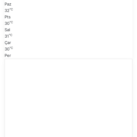
Paz
℃
32
Pts
℃
30
Sal
℃
31
Çar
℃
30
Per