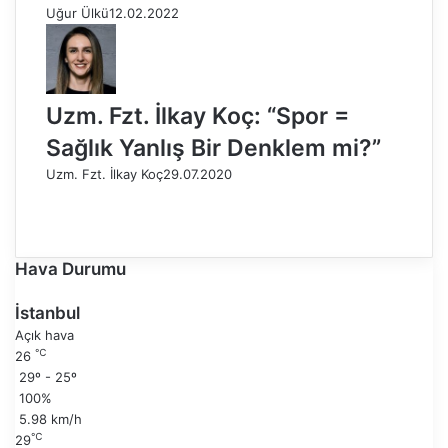
Uğur Ülkü
12.02.2022
Uzm. Fzt. İlkay Koç: “Spor =
Sağlık Yanlış Bir Denklem mi?”
Uzm. Fzt. İlkay Koç
29.07.2020
Ö
n
S
c
o
e
n
Hava Durumu
k
r
i
a
İstanbul
s
k
Açık hava
a
i
℃
26
y
s
29º - 25º
f
a
100%
a
y
5.98 km/h
f
℃
29
a