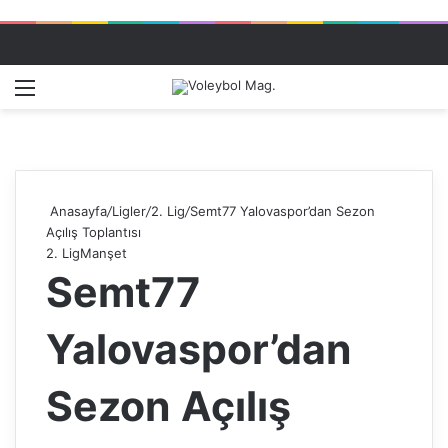
Menü
Dış gö
A
Anasayfa
/
Ligler
/
2. Lig
/
Semt77 Yalovaspor’dan Sezon
Açılış Toplantısı
2. Lig
Manşet
Semt77
Yalovaspor’dan
Sezon Açılış