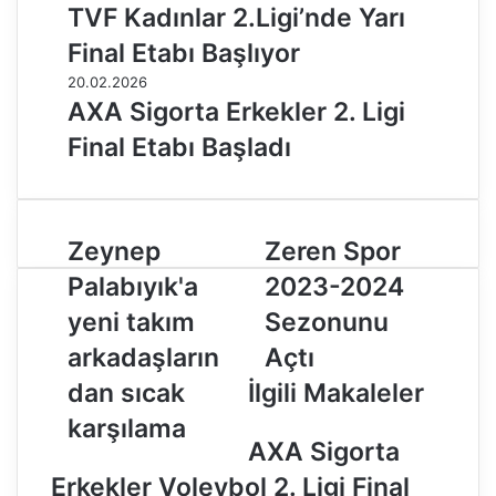
TVF Kadınlar 2.Ligi’nde Yarı
Final Etabı Başlıyor
20.02.2026
AXA Sigorta Erkekler 2. Ligi
Final Etabı Başladı
Z
Zeynep
Z
Zeren Spor
e
e
Palabıyık'a
2023-2024
y
r
n
e
yeni takım
Sezonunu
e
n
arkadaşların
Açtı
p
S
P
p
dan sıcak
İlgili Makaleler
a
o
karşılama
l
r
AXA Sigorta
a
2
b
0
Erkekler Voleybol 2. Ligi Final