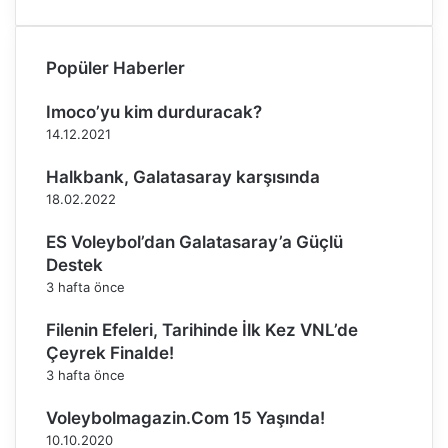
l
a
r
Popüler Haberler
ı
n
Imoco’yu kim durduracak?
d
14.12.2021
a
n
Halkbank, Galatasaray karşısında
s
18.02.2022
ı
c
ES Voleybol’dan Galatasaray’a Güçlü
a
Destek
k
3 hafta önce
k
a
Filenin Efeleri, Tarihinde İlk Kez VNL’de
r
Çeyrek Finalde!
ş
3 hafta önce
ı
l
Voleybolmagazin.Com 15 Yaşında!
a
m
10.10.2020