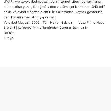
UYARI: www.voleybolmagazin.com internet sitesinde yayınlanan
haber, köşe yazısı, fotoğraf, video ve tüm içeriklerin her türlü telif
hakkı Voleybol Magazin'e aittir. İzin alınmadan, kaynak gösterilse
dahi kullanılamaz, alıntı yapılamaz.
Voleybol Magazin 2005 , Tüm Hakları Saklıdır |
Voza Prime Haber
Sistemi
|
Kerberos Prime
Tarafından Gururla
Barındırılır
İletişim
Künye
X
YouTube
Instagram
Facebook
X
LinkedIn
WhatsApp
Telegram
Başa
dön
tuşu