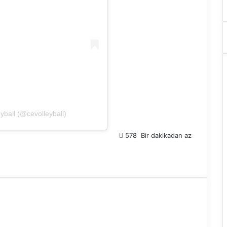
ball (@cevolleyball)
578
Bir dakikadan az