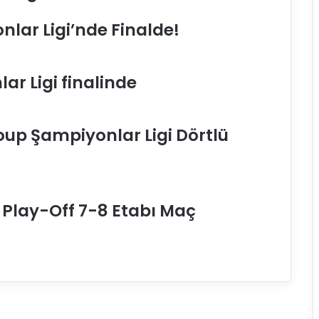
t
a
nlar Ligi’nde Finalde!
s
a
r
ar Ligi finalinde
a
y
l
ı
oup Şampiyonlar Ligi Dörtlü
y
ö
n
e
t
 Play-Off 7-8 Etabı Maç
i
c
i
O
k
a
n
B