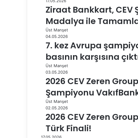
17.05.2026
k
n
s
p
m
i
Ziraat Bankkart, CEV 
t
l
e
Madalya ile Tamaml
p
a
Üst Manşet
y
04.05.2026
l
7. kez Avrupa şampiy
a
basının karşısına çıkt
ş
Üst Manşet
03.05.2026
2026 CEV Zeren Group
Şampiyonu VakıfBank
Üst Manşet
02.05.2026
2026 CEV Zeren Group
Türk Finali!
17.05.2026