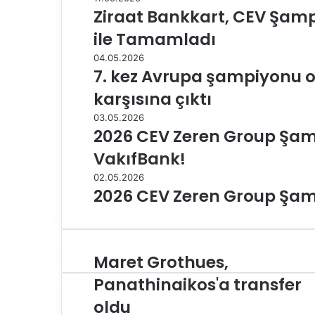
Ziraat Bankkart, CEV Şamp
ile Tamamladı
04.05.2026
7. kez Avrupa şampiyonu o
karşısına çıktı
03.05.2026
2026 CEV Zeren Group Şam
VakıfBank!
02.05.2026
2026 CEV Zeren Group Şampi
Maret Grothues,
M
a
Panathinaikos'a transfer
r
oldu
e