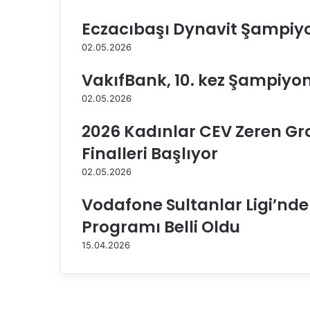
t
G
Eczacıbaşı Dynavit Şampiyo
r
o
02.05.2026
t
VakıfBank, 10. kez Şampiyonl
h
u
02.05.2026
e
s
2026 Kadınlar CEV Zeren Gr
,
P
Finalleri Başlıyor
a
02.05.2026
n
a
Vodafone Sultanlar Ligi’nde
t
h
Programı Belli Oldu
i
15.04.2026
n
a
i
k
o