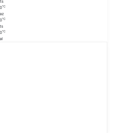
ts
℃
0
az
℃
0
ts
℃
0
al