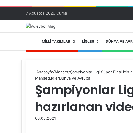
7 Ağustos 2026 Cuma
ANA SAYFA
MILLI TAKIMLAR
LIGLER
DÜNYA VE AV
Anasayfa
/
Manşet
/
Şampiyonlar Ligi Süper Final için h
Manşet
Ligler
Dünya ve Avrupa
Şampiyonlar Ligi
hazırlanan vide
06.05.2021