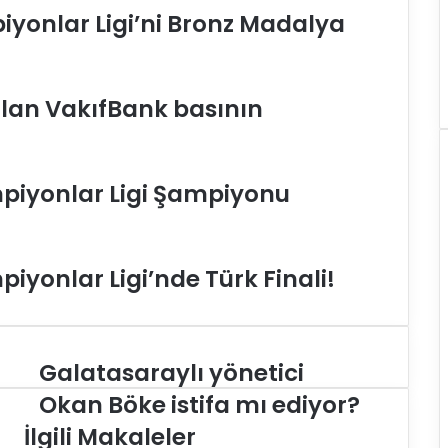
iyonlar Ligi’ni Bronz Madalya
lan VakıfBank basının
piyonlar Ligi Şampiyonu
yonlar Ligi’nde Türk Finali!
Galatasaraylı yönetici
G
a
Okan Böke istifa mı ediyor?
l
İlgili Makaleler
a