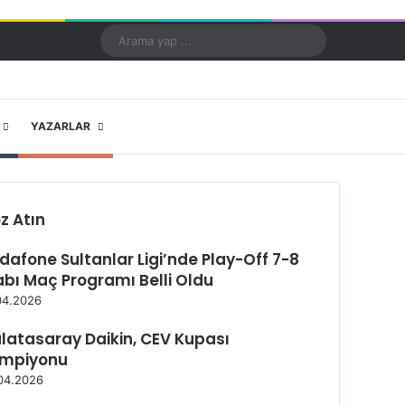
Kayıt Ol
Rastgele Makale
Kenar Bölmesi
Dış görünümü değiştir
Arama
yap
...
X
YouTube
Instagram
YAZARLAR
z Atın
dafone Sultanlar Ligi’nde Play-Off 7-8
abı Maç Programı Belli Oldu
04.2026
latasaray Daikin, CEV Kupası
mpiyonu
04.2026