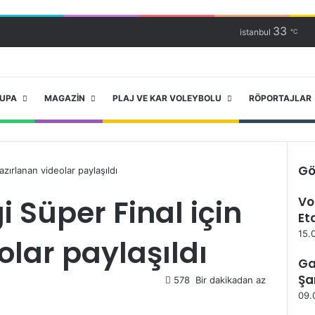
33
istanbul
℃
RUPA
MAGAZIN
PLAJ VE KAR VOLEYBOLU
RÖPORTAJLAR
Gö
azırlanan videolar paylaşıldı
K
 Süper Final için
Vo
a
Et
p
a
15.
olar paylaşıldı
l
ı
Ga
Şa
578
Bir dakikadan az
09.