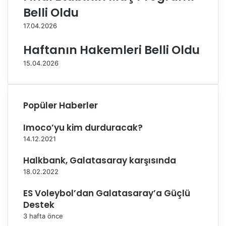
y
n
Belli Oldu
ı
a
17.04.2026
r
l
l
l
Haftanın Hakemleri Belli Oldu
ı
e
v
r
15.04.2026
e
i
u
’
ğ
n
u
e
Popüler Haberler
r
A
l
n
Imoco’yu kim durduracak?
u
k
14.12.2021
o
a
l
r
Halkbank, Galatasaray karşısında
m
a
18.02.2022
a
E
s
v
ES Voleybol’dan Galatasaray’a Güçlü
ı
S
Destek
n
a
3 hafta önce
ı
h