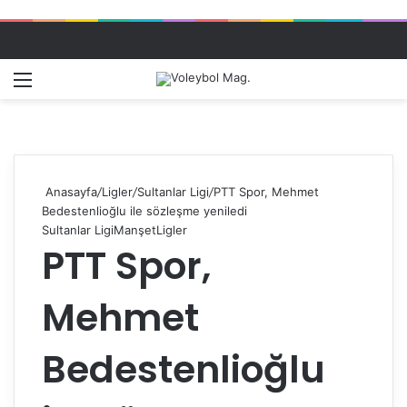
Menü
Dış gö
A
Anasayfa
/
Ligler
/
Sultanlar Ligi
/
PTT Spor, Mehmet
Bedestenlioğlu ile sözleşme yeniledi
Sultanlar Ligi
Manşet
Ligler
PTT Spor,
Mehmet
Bedestenlioğlu