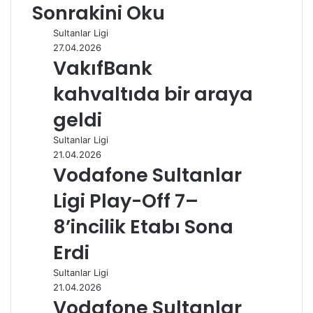
Sonrakini Oku
b
e
l
e
i
s
g
s
ı
o
d
r
r
t
A
r
t
r
Sultanlar Ligi
o
I
e
p
a
a
27.04.2026
k
n
s
p
m
i
VakıfBank
t
l
e
kahvaltıda bir araya
p
a
geldi
y
Sultanlar Ligi
l
21.04.2026
a
Vodafone Sultanlar
ş
Ligi Play-Off 7–
8’incilik Etabı Sona
Erdi
Sultanlar Ligi
21.04.2026
Vodafone Sultanlar