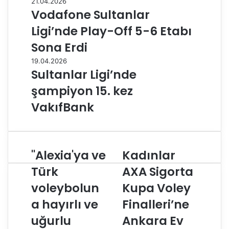
21.04.2026
Vodafone Sultanlar
Ligi’nde Play-Off 5-6 Etabı
Sona Erdi
19.04.2026
Sultanlar Ligi’nde
şampiyon 15. kez
VakıfBank
"Alexia'ya ve
Kadınlar
"
K
A
a
Türk
AXA Sigorta
l
d
voleybolun
Kupa Voley
e
ı
x
n
a hayırlı ve
Finalleri’ne
i
l
a
uğurlu
a
Ankara Ev
'
r