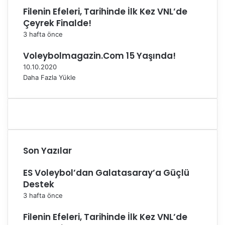
d
i
Filenin Efeleri, Tarihinde İlk Kez VNL’de
i
p
Çeyrek Finalde!
l
l
i
i
3 hafta önce
y
ğ
Voleybolmagazin.Com 15 Yaşında!
o
i
r
Y
10.10.2020
u
a
Daha Fazla Yükle
m
p
.
a
"
c
a
k
Son Yazılar
ES Voleybol’dan Galatasaray’a Güçlü
Destek
3 hafta önce
Filenin Efeleri, Tarihinde İlk Kez VNL’de