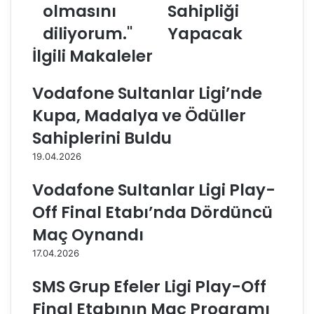
olmasını
Sahipliği
y
A
a
X
diliyorum."
Yapacak
v
A
İlgili Makaleler
e
S
T
i
ü
g
Vodafone Sultanlar Ligi’nde
r
o
Kupa, Madalya ve Ödüller
k
r
v
t
Sahiplerini Buldu
o
a
19.04.2026
l
K
e
u
Vodafone Sultanlar Ligi Play-
y
p
b
a
Off Final Etabı’nda Dördüncü
o
V
Maç Oynandı
l
o
u
l
17.04.2026
n
e
a
y
SMS Grup Efeler Ligi Play-Off
h
F
Final Etabının Maç Programı
a
i