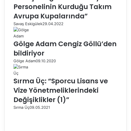
Personelinin Kurduğu Takım
Avrupa Kupalarında”
Savaş Eskigülek
29.04.2022
Gölge Adam Cengiz Göllü’den
bildiriyor
Gölge Adam
09.10.2020
Sırma Üç: “Sporcu Lisans ve
Vize Yönetmeliklerindeki
Değişiklikler (1)”
Sırma Üç
09.05.2021
Ö
n
S
c
o