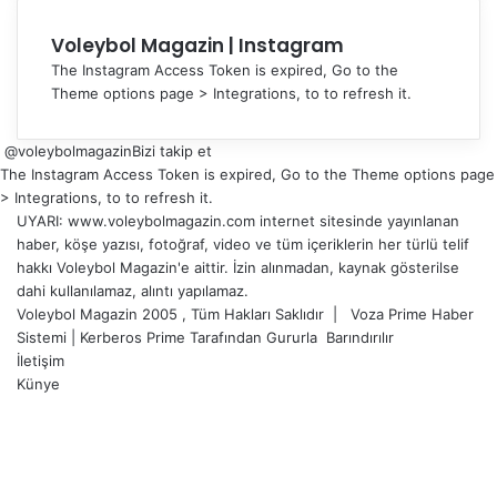
Voleybol Magazin | Instagram
The Instagram Access Token is expired, Go to the
Theme options page > Integrations, to to refresh it.
@voleybolmagazin
Bizi takip et
The Instagram Access Token is expired, Go to the Theme options page
> Integrations, to to refresh it.
UYARI: www.voleybolmagazin.com internet sitesinde yayınlanan
haber, köşe yazısı, fotoğraf, video ve tüm içeriklerin her türlü telif
hakkı Voleybol Magazin'e aittir. İzin alınmadan, kaynak gösterilse
dahi kullanılamaz, alıntı yapılamaz.
Voleybol Magazin 2005 , Tüm Hakları Saklıdır |
Voza Prime Haber
Sistemi
|
Kerberos Prime
Tarafından Gururla
Barındırılır
İletişim
Künye
X
YouTube
Instagram
Facebook
X
LinkedIn
WhatsApp
Telegram