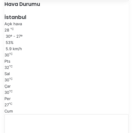
e
n
Hava Durumu
k
r
i
a
İstanbul
s
k
Açık hava
a
i
℃
28
y
s
30º - 27º
f
a
53%
a
y
5.9 km/h
f
℃
30
a
Pts
℃
32
Sal
℃
30
Çar
℃
30
Per
℃
27
Cum