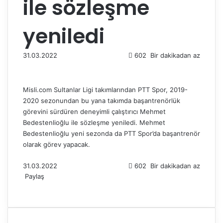
ile sözleşme
yeniledi
31.03.2022
602
Bir dakikadan az
Misli.com Sultanlar Ligi takımlarından PTT Spor, 2019-
2020 sezonundan bu yana takımda başantrenörlük
görevini sürdüren deneyimli çalıştırıcı Mehmet
Bedestenlioğlu ile sözleşme yeniledi. Mehmet
Bedestenlioğlu yeni sezonda da PTT Spor’da başantrenör
olarak görev yapacak.
31.03.2022
602
Bir dakikadan az
Paylaş
F
X
L
T
P
R
W
T
E
Y
a
i
u
i
e
h
e
-
a
c
n
m
n
d
a
l
P
z
e
k
b
t
d
t
e
o
d