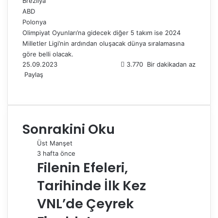
Brezilya
ABD
Polonya
Olimpiyat Oyunları’na gidecek diğer 5 takım ise 2024
Milletler Ligi’nin ardından oluşacak dünya sıralamasına
göre belli olacak.
25.09.2023
3.770
Bir dakikadan az
Paylaş
F
X
L
T
P
R
W
T
E
Y
a
i
u
i
e
h
e
-
a
c
n
m
n
d
a
l
P
z
e
k
b
t
d
t
e
o
d
Sonrakini Oku
b
e
l
e
i
s
g
s
ı
o
d
r
r
t
A
r
t
r
Üst Manşet
o
I
e
p
a
a
3 hafta önce
k
n
s
p
m
i
Filenin Efeleri,
t
l
e
Tarihinde İlk Kez
p
a
VNL’de Çeyrek
y
l