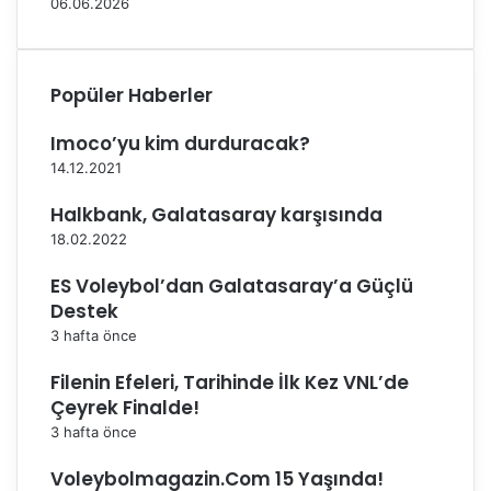
06.06.2026
l
e
e
n
t
T
i
o
Popüler Haberler
n
k
i
y
Imoco’yu kim durduracak?
a
o
l
’
14.12.2021
d
d
Halkbank, Galatasaray karşısında
ı
a
y
18.02.2022
ı
ES Voleybol’dan Galatasaray’a Güçlü
m
…
Destek
"
3 hafta önce
Filenin Efeleri, Tarihinde İlk Kez VNL’de
Çeyrek Finalde!
3 hafta önce
Voleybolmagazin.Com 15 Yaşında!