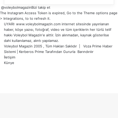
@voleybolmagazin
Bizi takip et
The Instagram Access Token is expired, Go to the Theme options page
> Integrations, to to refresh it.
UYARI: www.voleybolmagazin.com internet sitesinde yayınlanan
haber, köşe yazısı, fotoğraf, video ve tüm içeriklerin her türlü telif
hakkı Voleybol Magazin'e aittir. İzin alınmadan, kaynak gösterilse
dahi kullanılamaz, alıntı yapılamaz.
Voleybol Magazin 2005 , Tüm Hakları Saklıdır |
Voza Prime Haber
Sistemi
|
Kerberos Prime
Tarafından Gururla
Barındırılır
İletişim
Künye
X
YouTube
Instagram
Facebook
X
LinkedIn
WhatsApp
Telegram
Başa
dön
tuşu