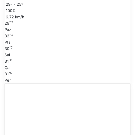
29º - 25º
f
a
100%
a
y
6.72 km/h
f
℃
29
a
Paz
℃
32
Pts
℃
30
Sal
℃
31
Çar
℃
31
Per