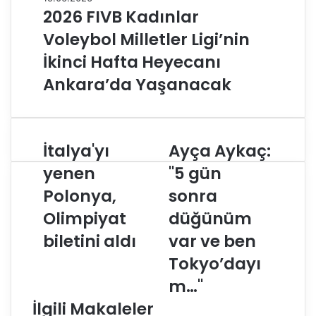
2026 FIVB Kadınlar
Voleybol Milletler Ligi’nin
İkinci Hafta Heyecanı
Ankara’da Yaşanacak
İtalya'yı
Ayça Aykaç:
İ
A
t
y
yenen
"5 gün
a
ç
Polonya,
sonra
l
a
y
A
Olimpiyat
düğünüm
a
y
'
biletini aldı
k
var ve ben
y
a
Tokyo’dayı
ı
ç
y
:
m…"
e
"
İlgili Makaleler
n
5