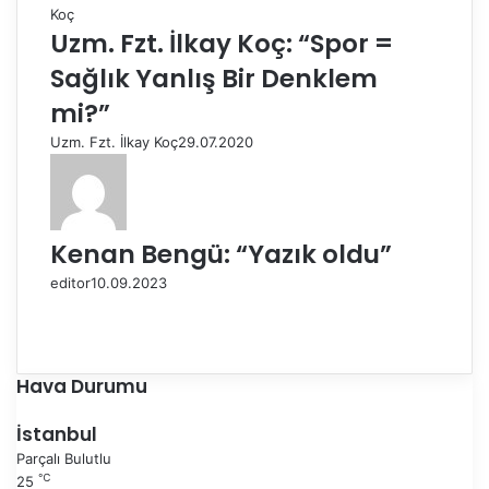
Uzm. Fzt. İlkay Koç: “Spor =
Sağlık Yanlış Bir Denklem
mi?”
Uzm. Fzt. İlkay Koç
29.07.2020
Kenan Bengü: “Yazık oldu”
editor
10.09.2023
Ö
n
S
c
o
e
n
Hava Durumu
k
r
i
a
İstanbul
s
k
Parçalı Bulutlu
a
i
℃
25
y
s