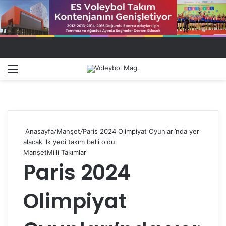
Menü
Dış gö
A
Anasayfa
/
Manşet
/
Paris 2024 Olimpiyat Oyunları’nda yer
alacak ilk yedi takım belli oldu
Manşet
Milli Takımlar
Paris 2024
Olimpiyat