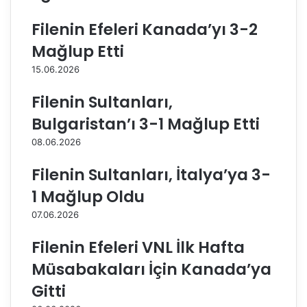
e
g
n
ü
Filenin Efeleri Kanada’yı 3-2
P
n
Mağlup Etti
o
s
l
o
15.06.2026
o
n
n
r
Filenin Sultanları,
y
a
Bulgaristan’ı 3-1 Mağlup Etti
a
d
,
ü
08.06.2026
O
ğ
l
ü
Filenin Sultanları, İtalya’ya 3-
i
n
1 Mağlup Oldu
m
ü
p
m
07.06.2026
i
v
y
a
Filenin Efeleri VNL İlk Hafta
a
r
Müsabakaları İçin Kanada’ya
t
v
b
e
Gitti
i
b