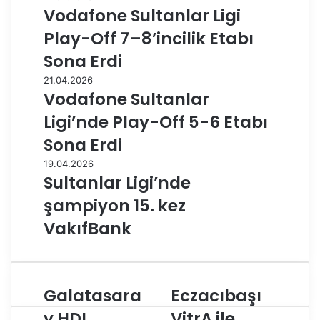
Vodafone Sultanlar Ligi
Play-Off 7–8’incilik Etabı
Sona Erdi
21.04.2026
Vodafone Sultanlar
Ligi’nde Play-Off 5-6 Etabı
Sona Erdi
19.04.2026
Sultanlar Ligi’nde
şampiyon 15. kez
VakıfBank
Galatasara
Eczacıbaşı
G
E
a
c
y HDI
VitrA ile