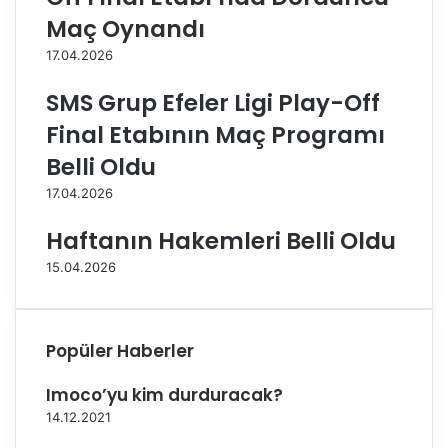
C
u
Maç Oynandı
o
r
17.04.2026
v
e
i
l
SMS Grup Efeler Ligi Play-Off
d
i
-
o
Final Etabının Maç Programı
1
M
Belli Oldu
9
o
v
t
17.04.2026
a
t
k
a
Haftanın Hakemleri Belli Oldu
a
'
15.04.2026
s
n
ı
ı
n
y
Popüler Haberler
o
l
Imoco’yu kim durduracak?
l
a
14.12.2021
r