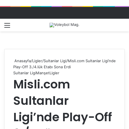
Menü
Dış gö
A
Anasayfa
/
Ligler
/
Sultanlar Ligi
/
Misli.com Sultanlar Ligi’nde
Play-Off 3./4.lük Etabı Sona Erdi
Sultanlar Ligi
Manşet
Ligler
Misli.com
Sultanlar
Ligi’nde Play-Off