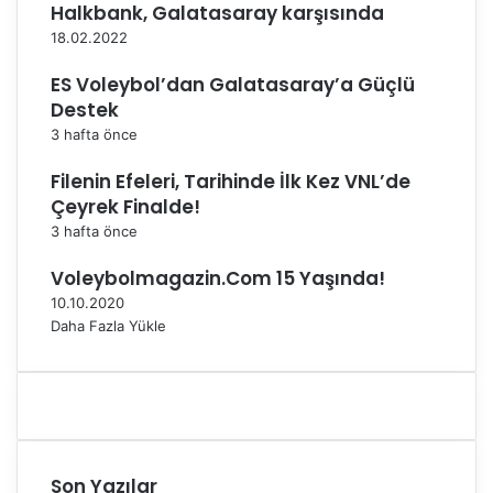
Halkbank, Galatasaray karşısında
ı
a
18.02.2022
y
r
ES Voleybol’dan Galatasaray’a Güçlü
ı
Destek
l
3 hafta önce
ı
y
Filenin Efeleri, Tarihinde İlk Kez VNL’de
o
Çeyrek Finalde!
r
3 hafta önce
|
Ö
Voleybolmagazin.Com 15 Yaşında!
Z
10.10.2020
E
Daha Fazla Yükle
L
H
A
B
E
R
Son Yazılar