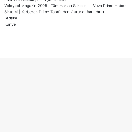
Voleybol Magazin 2005 , Tüm Hakları Saklıdır |
Voza Prime Haber
Sistemi
|
Kerberos Prime
Tarafından Gururla
Barındırılır
İletişim
Künye
X
YouTube
Instagram
Facebook
X
LinkedIn
WhatsApp
Telegram
Başa
dön
tuşu