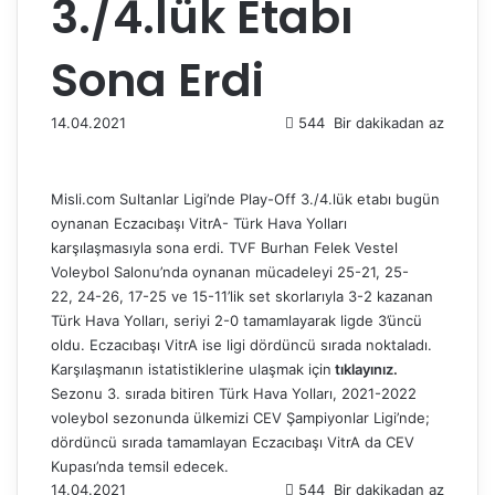
3./4.lük Etabı
Sona Erdi
14.04.2021
544
Bir dakikadan az
Misli.com Sultanlar Ligi’nde Play-Off 3./4.lük etabı bugün
oynanan Eczacıbaşı VitrA- Türk Hava Yolları
karşılaşmasıyla sona erdi. TVF Burhan Felek Vestel
Voleybol Salonu’nda oynanan mücadeleyi 25-
21,
25-
22,
24-
26,
17-
25 ve
15-
11’lik
set skorlarıyla 3-2 kazanan
Türk Hava Yolları, seriyi 2-0 tamamlayarak ligde 3’üncü
oldu. Eczacıbaşı VitrA ise ligi dördüncü sırada noktaladı.
Karşılaşmanın istatistiklerine ulaşmak için
tıklayınız.
Sezonu 3. sırada bitiren Türk Hava Yolları, 2021-2022
voleybol sezonunda ülkemizi CEV Şampiyonlar Ligi’nde;
dördüncü sırada tamamlayan Eczacıbaşı VitrA da CEV
Kupası’nda temsil edecek.
14.04.2021
544
Bir dakikadan az