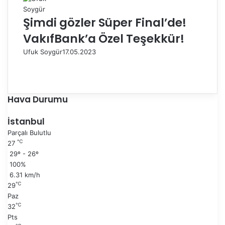
Şimdi gözler Süper Final’de!
VakıfBank’a Özel Teşekkür!
Ufuk Soygür
17.05.2023
Ö
n
S
c
o
e
n
Hava Durumu
k
r
i
a
İstanbul
s
k
Parçalı Bulutlu
a
i
℃
27
y
s
29º - 26º
f
a
100%
a
y
6.31 km/h
f
℃
29
a
Paz
℃
32
Pts