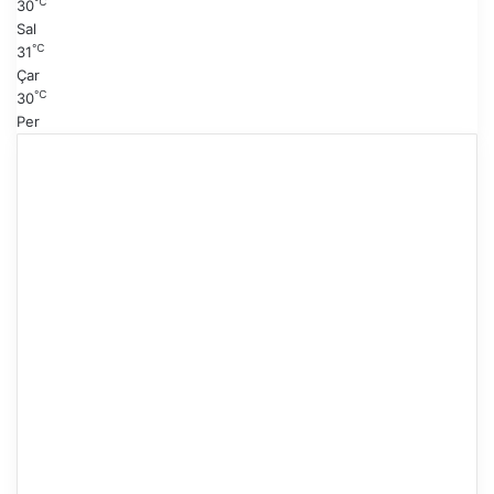
℃
30
Sal
℃
31
Çar
℃
30
Per