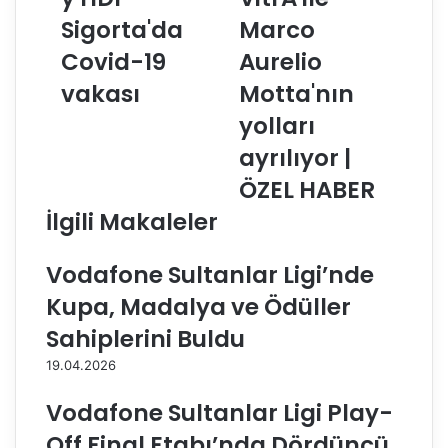
l
z
Sigorta'da
Marco
a
a
t
c
Covid-19
Aurelio
a
ı
s
vakası
b
Motta'nın
a
a
yolları
r
ş
a
ı
ayrılıyor |
y
V
ÖZEL HABER
H
i
D
t
İlgili Makaleler
I
r
S
A
Vodafone Sultanlar Ligi’nde
i
i
g
l
Kupa, Madalya ve Ödüller
o
e
Sahiplerini Buldu
r
M
t
a
19.04.2026
a
r
'
c
Vodafone Sultanlar Ligi Play-
d
o
Off Final Etabı’nda Dördüncü
a
A