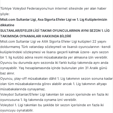
Türkiye Voleybol Federasyonu’nun internet sitesinde yer alan haber
şöyle:
Misli.com Sultanlar Ligi, Axa Sigorta Efeler Ligi ve 1. Lig Kulüplerimizin
dikkatine
SULTANLAR/EFELER LİGİ TAKIMI OYUNCULARININ AYNI SEZON 1. LİG
TAKIMINDA OYNAMALARI HAKKINDA BİLDİRİ
Misli.com Sultanlar Ligi ve AXA Sigorta Efeler Ligi kulüpleri 22 yaşını
doldurmamış Türk vatandaşı sözleşmeli ve lisanslı oyuncularının -kendi
kulüplerindeki sözleşmesi ve lisansı geçerli kalmak üzere- aynı sezon
bir 1. lig kulübü adına resmi müsabakalarda yer almasına izin verebilir.
Oyuncu bu durumda aynı sezonda iki farklı kulüp takımında aynı anda
oynayabilir. Yaş hesaplamasında içinde bulunulan yılın 31 Aralık günü
baz alınır.
Oyuncu, play-off müsabakaları dâhil 1. Lig takımının sezon sonuna kadar
olan tüm müsabakalarında görev alabilir ancak 1. Lig takımının altyapı
müsabakalarında oynayamaz.
Voleybol Sultanlar/Efeler Ligi takımları bir sezon içerisinde en fazla iki
oyuncusuna 1. lig takımında oynama izni verebilir.
Voleybol 1. Ligi takımları bu şekilde bir sezon içerisinde en fazla iki
oyuncuyu oynatabilir.