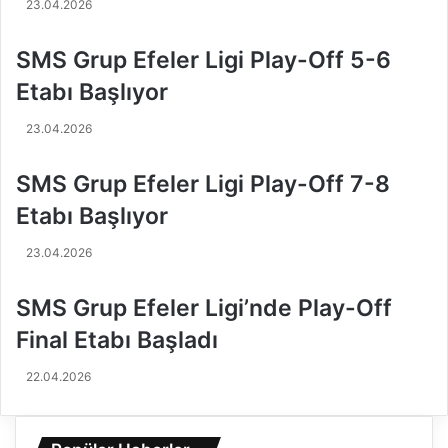
23.04.2026
k
,
a
V
z
o
SMS Grup Efeler Ligi Play-Off 5-6
a
l
Etabı Başlıyor
n
e
s
y
23.04.2026
ı
b
n
o
SMS Grup Efeler Ligi Play-Off 7-8
!
l
u
Etabı Başlıyor
n
Y
23.04.2026
a
ş
SMS Grup Efeler Ligi’nde Play-Off
a
m
Final Etabı Başladı
E
n
22.04.2026
e
r
j