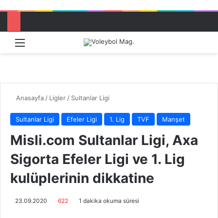
Menü
Dış görü
Aram
Anasayfa
/
Ligler
/
Sultanlar Ligi
Sultanlar Ligi
Efeler Ligi
1. Lig
TVF
Manşet
Misli.com Sultanlar Ligi, Axa
Sigorta Efeler Ligi ve 1. Lig
kulüplerinin dikkatine
23.09.2020
622
1 dakika okuma süresi