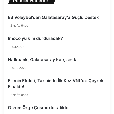
Popüler Haberler
i
s
i
ES Voleybol’dan Galatasaray’a Güçlü Destek
S
p
2 hafta önce
o
n
Imoco’yu kim durduracak?
s
o
14.12.2021
r
u
Halkbank, Galatasaray karşısında
O
l
18.02.2022
d
u
Filenin Efeleri, Tarihinde İlk Kez VNL’de Çeyrek
Finalde!
2 hafta önce
Gizem Örge Çeşme’de tatilde