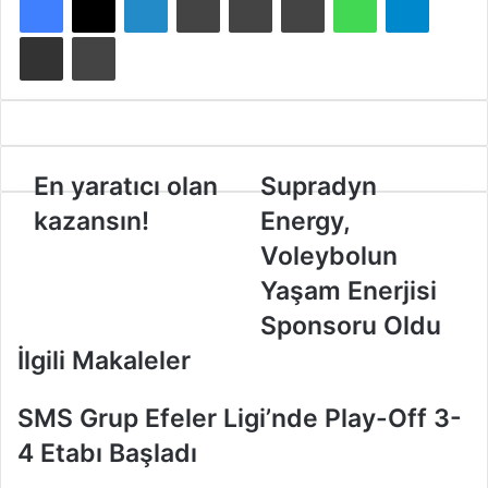
E-Posta ile paylaş
Yazdır
E
En yaratıcı olan
S
Supradyn
n
u
kazansın!
Energy,
y
p
a
r
Voleybolun
r
a
Yaşam Enerjisi
a
d
t
y
Sponsoru Oldu
ı
n
İlgili Makaleler
c
E
ı
n
o
e
SMS Grup Efeler Ligi’nde Play-Off 3-
l
r
4 Etabı Başladı
a
g
n
y