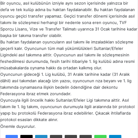
Bir oyuncu, asıl kulübünün izniyle aynı sezon içerisinde yalnızca bir
defa ve tek kulüp adına bu haktan faydalanabilir. Bu haktan faydalanan
oyuncu geçici transfer yapamaz. Geçici transfer dönemi içerisinde asıl
takımı ile sözleşmesi herhangi bir nedenle sona eren oyuncu, TVF
Sporcu Lisans, Vize ve Transfer Talimatı uyarınca 31 Ocak tarihine kadar
başka bir takıma transfer olabilir.
Bu haktan faydalanan oyuncuların asıl takımı ile imzaladıkları sözleşme
geçerli kalır. Oyuncunun tüm mali yükümlülükleri Sultanlar/Efeler
Ligindeki asıl takımına aittir. Oyuncunun asıl takımı ile sözleşmesinin
feshedilmesi durumunda, fesih tarihi itibariyle 1. lig kulübü adına resmi
müsabakalarda oynama hakkı da ortadan kalkmış olur.
Oyuncunun gideceği 1. Lig kulübü, 31 Aralık tarihine kadar (31 Aralık
dâhil) asıl takımdan alacağı izin yazısı, oyuncunun rıza beyanı ve 1. lig
takımında oynamasına ilişkin bedelin ödendiğine dair dekontu
Federasyona ibraz etmek zorundadır.
Oyuncuyla ilgili öncelik hakkı Sultanlar/Efeler Ligi takımına aittir. Asıl
takım ile 1. lig takımı, oyuncunun durumuyla ilgili aralarında bir protokol
yapıp bu protokolü Federasyona ibraz edebilirler. Çıkacak ihtilaflarda
protokol esasları dikkate alınır.
Önemle duyurulur.
Facebook
X
LinkedIn
Tumblr
Pinterest
Reddit
WhatsApp
Telegram