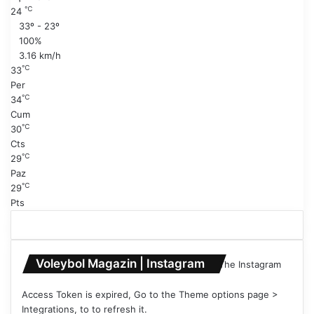
a
i
℃
24
y
s
33º - 23º
f
a
100%
a
y
3.16 km/h
f
℃
33
a
Per
℃
34
Cum
℃
30
Cts
℃
29
Paz
℃
29
Pts
Voleybol Magazin | Instagram
The Instagram
Access Token is expired, Go to the Theme options page >
Integrations, to to refresh it.