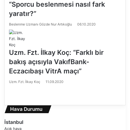
“Sporcu beslenmesi nasıl fark
yaratır?”
Beslenme Uzmanı Gözde Nur Artıkoğlu
06.10.2020
Uzm. Fzt. İlkay Koç: “Farklı bir
bakış açısıyla VakıfBank-
Eczacıbaşı VitrA maçı”
Uzm. Fzt. İlkay Koç
11.09.2020
Ö
n
S
c
o
e
n
Hava Durumu
k
r
i
a
İstanbul
s
k
Açık hava