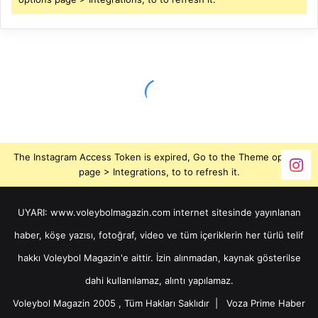
The Instagram Access Token is expired, Go to the Theme options
page > Integrations, to to refresh it.
UYARI: www.voleybolmagazin.com internet sitesinde yayınlanan
haber, köşe yazısı, fotoğraf, video ve tüm içeriklerin her türlü telif
hakkı Voleybol Magazin'e aittir. İzin alınmadan, kaynak gösterilse
dahi kullanılamaz, alıntı yapılamaz.
Voleybol Magazin 2005 , Tüm Hakları Saklıdır |
Voza Prime Haber