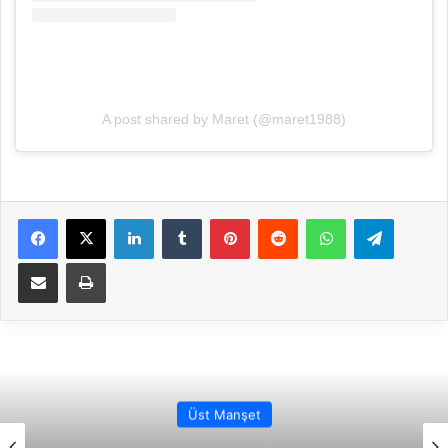
A post shared by Maret (@maret1988)
Facebook
X
LinkedIn
Tumblr
Pinterest
Reddit
WhatsApp
Telegram
E-Posta ile paylaş
Yazdır
Üst Manşet