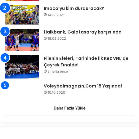
n
Imoco’yu kim durduracak?
A
14.12.2021
z
l
ı
Halkbank, Galatasaray karşısında
ğ
18.02.2022
ı
"
Filenin Efeleri, Tarihinde İlk Kez VNL’de
Çeyrek Finalde!
3 hafta önce
Voleybolmagazin.Com 15 Yaşında!
10.10.2020
Daha Fazla Yükle