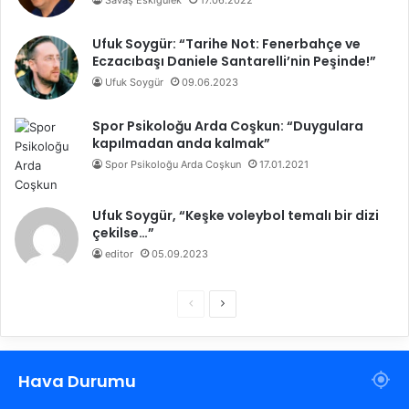
Savaş Eskigülek
17.06.2022
Ufuk Soygür: “Tarihe Not: Fenerbahçe ve
Eczacıbaşı Daniele Santarelli’nin Peşinde!”
Ufuk Soygür
09.06.2023
Spor Psikoloğu Arda Coşkun: “Duygulara
kapılmadan anda kalmak”
Spor Psikoloğu Arda Coşkun
17.01.2021
Ufuk Soygür, “Keşke voleybol temalı bir dizi
çekilse…”
editor
05.09.2023
Ö
S
n
o
c
n
Hava Durumu
e
r
k
a