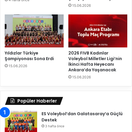
r
t
15.06.2026
r
e
n
ö
r
l
e
Yıldızlar Türkiye
2026 FIVB Kadınlar
r
Şampiyonası Sona Erdi
Voleybol Milletler Ligi’nin
v
İkinci Hafta Heyecanı
15.06.2026
e
Ankara’da Yaşanacak
S
15.06.2026
a
y
ı
l
Popüler Haberler
a
r
ES Voleybol’dan Galatasaray’a Güçlü
ı
Destek
n
3 hafta önce
ı