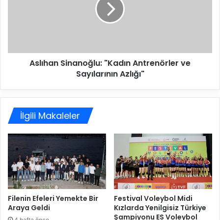
ı
g
h
i
a
’
n
n
S
d
i
Aslıhan Sinanoğlu: "Kadın Antrenörler ve
e
n
1
Sayılarının Azlığı"
a
0
n
.
o
H
ğ
a
İlgili Makaleler
l
f
u
t
:
a
"
B
K
a
a
ş
d
l
ı
ı
n
Filenin Efeleri Yemekte Bir
Festival Voleybol Midi
y
Araya Geldi
Kızlarda Yenilgisiz Türkiye
A
Şampiyonu ES Voleybol
o
n
4 hafta önce