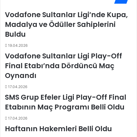
r
a
y
c
Vodafone Sultanlar Ligi’nde Kupa,
e
ı
r
b
Madalya ve Ödüller Sahiplerini
i
a
Buldu
n
ş
d
ı
19.04.2026
e
V
i
Vodafone Sultanlar Ligi Play-Off
t
Final Etabı’nda Dördüncü Maç
r
A
Oynandı
m
a
17.04.2026
ç
SMS Grup Efeler Ligi Play-Off Final
ı
h
Etabının Maç Programı Belli Oldu
a
z
17.04.2026
ı
Haftanın Hakemleri Belli Oldu
r
l