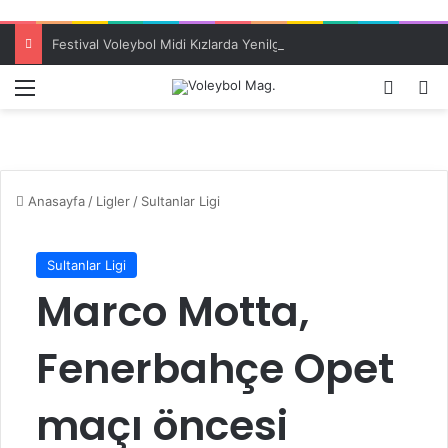
Festival Voleybol Midi Kızlarda Yenilgisiz Türkiye Şampiyonu ES Voleybol
Menü
Dış gö
A
Anasayfa
/
Ligler
/
Sultanlar Ligi
Sultanlar Ligi
Marco Motta,
Fenerbahçe Opet
maçı öncesi