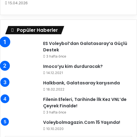
15.04.2026
ı
k
l
a
Popüler Haberler
r
ı
ES Voleybol’dan Galatasaray’a Güçlü
n
Destek
a
3 hafta önce
d
e
Imoco’yu kim durduracak?
v
14.12.2021
a
Halkbank, Galatasaray karşısında
m
e
18.02.2022
d
Filenin Efeleri, Tarihinde İlk Kez VNL’de
i
Çeyrek Finalde!
y
3 hafta önce
o
r
Voleybolmagazin.Com 15 Yaşında!
10.10.2020