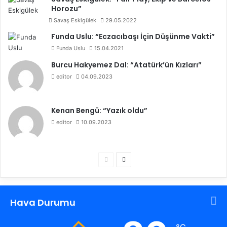
Horozu”
Savaş Eskigülek
29.05.2022
Funda Uslu: “Eczacıbaşı İçin Düşünme Vakti”
Funda Uslu
15.04.2021
Burcu Hakyemez Dal: “Atatürk’ün Kızları”
editor
04.09.2023
Kenan Bengü: “Yazık oldu”
editor
10.09.2023
Ö
S
n
o
c
n
Hava Durumu
e
r
k
a