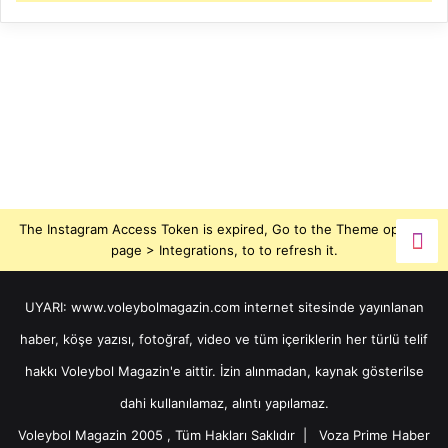
The Instagram Access Token is expired, Go to the Theme options
page > Integrations, to to refresh it.
UYARI: www.voleybolmagazin.com internet sitesinde yayınlanan
haber, köşe yazısı, fotoğraf, video ve tüm içeriklerin her türlü telif
hakkı Voleybol Magazin'e aittir. İzin alınmadan, kaynak gösterilse
dahi kullanılamaz, alıntı yapılamaz.
Voleybol Magazin 2005 , Tüm Hakları Saklıdır |
Voza Prime Haber