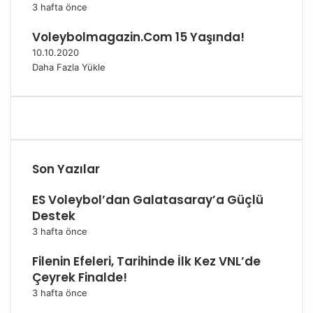
3 hafta önce
ş
u
Voleybolmagazin.Com 15 Yaşında!
l
10.10.2020
a
Daha Fazla Yükle
c
a
k
Son Yazılar
ES Voleybol’dan Galatasaray’a Güçlü
Destek
3 hafta önce
Filenin Efeleri, Tarihinde İlk Kez VNL’de
Çeyrek Finalde!
3 hafta önce