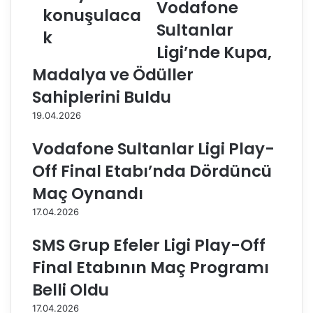
Vodafone
j
l
konuşulaca
i
ö
Sultanlar
k
n
z
Ligi’nde Kupa,
i
e
n
l
Madalya ve Ödüller
S
a
Sahiplerini Buldu
e
n
s
t
19.04.2026
i
r
R
e
Vodafone Sultanlar Ligi Play-
a
n
Off Final Etabı’nda Dördüncü
d
m
y
a
Maç Oynandı
o
n
17.04.2026
s
l
u
a
SMS Grup Efeler Ligi Play-Off
'
r
n
a
Final Etabının Maç Programı
d
b
Belli Oldu
a
a
b
ş
17.04.2026