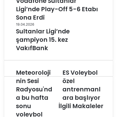
Vodafone Sultanlar
Ligi’nde Play-Off 5-6 Etabı
Sona Erdi
19.04.2026
Sultanlar Ligi’nde
şampiyon 15. kez
VakıfBank
Meteoroloji
ES Voleybol
M
E
e
S
nin Sesi
özel
t
V
Radyosu'nd
antrenmanl
e
o
o
l
a bu hafta
ara başlıyor
r
e
o
sonu
İlgili Makaleler
y
l
b
voleybol
o
o