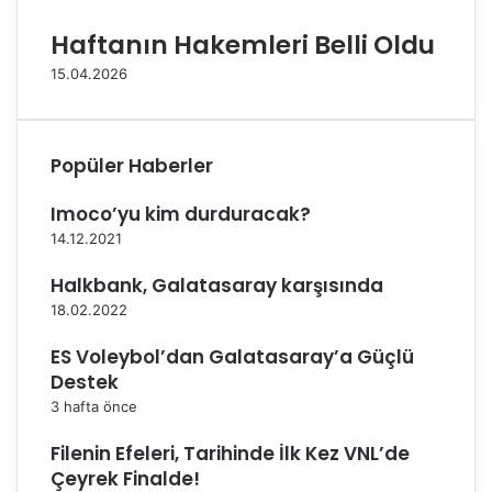
u
l
h
ı
Haftanın Hakemleri Belli Oldu
a
y
15.04.2026
f
o
t
r
a
s
Popüler Haberler
o
n
Imoco’yu kim durduracak?
u
v
14.12.2021
o
Halkbank, Galatasaray karşısında
l
e
18.02.2022
y
ES Voleybol’dan Galatasaray’a Güçlü
b
o
Destek
l
3 hafta önce
k
o
Filenin Efeleri, Tarihinde İlk Kez VNL’de
n
Çeyrek Finalde!
u