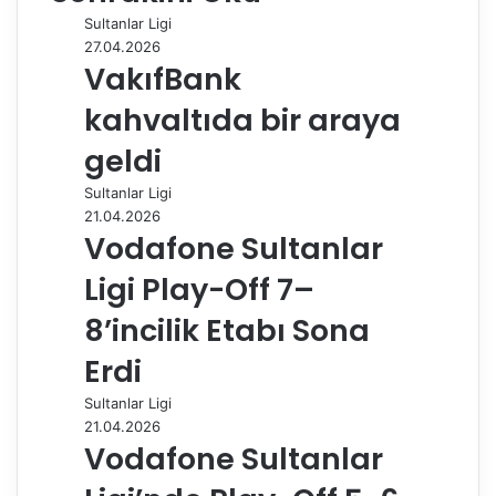
o
d
r
r
t
A
r
t
r
Sultanlar Ligi
o
I
e
p
a
a
27.04.2026
k
n
s
p
m
i
VakıfBank
t
l
e
kahvaltıda bir araya
p
a
geldi
y
Sultanlar Ligi
l
21.04.2026
a
Vodafone Sultanlar
ş
Ligi Play-Off 7–
8’incilik Etabı Sona
Erdi
Sultanlar Ligi
21.04.2026
Vodafone Sultanlar