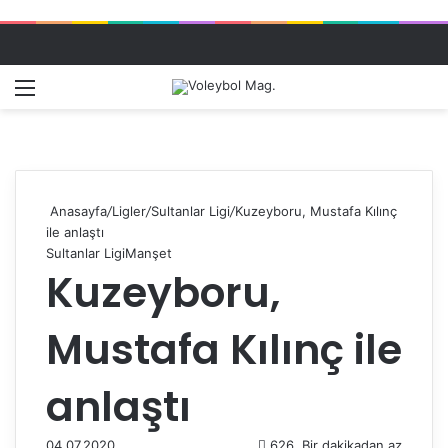
Menü
Dış gö
A
Anasayfa
/
Ligler
/
Sultanlar Ligi
/
Kuzeyboru, Mustafa Kılınç
ile anlaştı
Sultanlar Ligi
Manşet
Kuzeyboru,
Mustafa Kılınç ile
anlaştı
04.07.2020
626
Bir dakikadan az