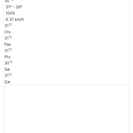
30
y
s
31º - 28º
f
a
100%
a
y
6.37 km/h
f
℃
31
a
Cts
℃
31
Paz
℃
31
Pts
℃
30
Sal
℃
31
Çar