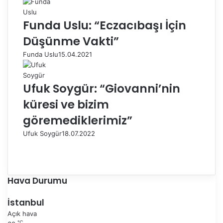
Funda Uslu: “Eczacıbaşı İçin
Düşünme Vakti”
Funda Uslu
15.04.2021
Ufuk Soygür: “Giovanni’nin
küresi ve bizim
göremediklerimiz”
Ufuk Soygür
18.07.2022
Ö
n
S
c
o
e
n
Hava Durumu
k
r
i
a
İstanbul
s
k
Açık hava
a
i
℃