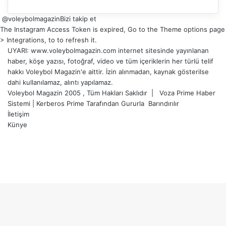
@voleybolmagazin
Bizi takip et
The Instagram Access Token is expired, Go to the Theme options page
> Integrations, to to refresh it.
UYARI: www.voleybolmagazin.com internet sitesinde yayınlanan
haber, köşe yazısı, fotoğraf, video ve tüm içeriklerin her türlü telif
hakkı Voleybol Magazin'e aittir. İzin alınmadan, kaynak gösterilse
dahi kullanılamaz, alıntı yapılamaz.
Voleybol Magazin 2005 , Tüm Hakları Saklıdır |
Voza Prime Haber
Sistemi
|
Kerberos Prime
Tarafından Gururla
Barındırılır
İletişim
Künye
X
YouTube
Instagram
Facebook
X
LinkedIn
WhatsApp
Telegram
Başa
dön
tuşu