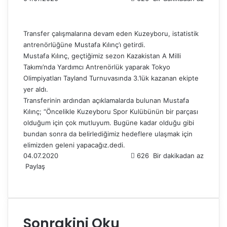
Transfer çalışmalarına devam eden Kuzeyboru, istatistik
antrenörlüğüne Mustafa Kılınç’ı getirdi.
Mustafa Kılınç, geçtiğimiz sezon Kazakistan A Milli
Takımı’nda Yardımcı Antrenörlük yaparak Tokyo
Olimpiyatları Tayland Turnuvasında 3.’lük kazanan ekipte
yer aldı.
Transferinin ardından açıklamalarda bulunan Mustafa
Kılınç; “Öncelikle Kuzeyboru Spor Kulübünün bir parçası
olduğum için çok mutluyum. Bugüne kadar olduğu gibi
bundan sonra da belirlediğimiz hedeflere ulaşmak için
elimizden geleni yapacağız.dedi.
04.07.2020
626
Bir dakikadan az
Paylaş
F
X
L
T
P
R
W
T
E
Y
a
i
u
i
e
h
e
-
a
c
n
m
n
d
a
l
P
z
e
k
b
t
d
t
e
o
d
Sonrakini Oku
b
e
l
e
i
s
g
s
ı