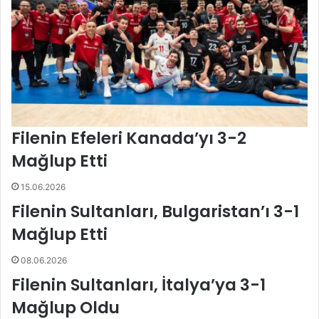
u
n
r
s
t
f
d
e
ü
r
e
i
t
y
Filenin Efeleri Kanada’yı 3-2
a
p
Mağlup Etti
t
ı
15.06.2026
Filenin Sultanları, Bulgaristan’ı 3-1
Mağlup Etti
08.06.2026
Filenin Sultanları, İtalya’ya 3-1
Mağlup Oldu