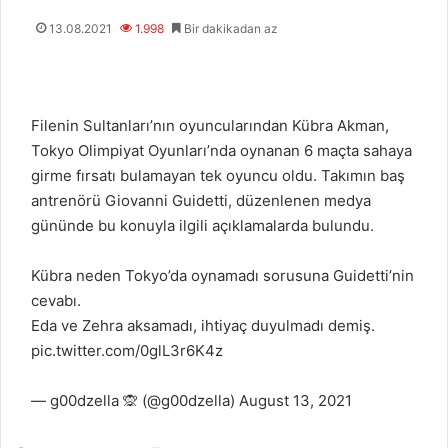
13.08.2021
1.998
Bir dakikadan az
Filenin Sultanları’nın oyuncularından Kübra Akman,
Tokyo Olimpiyat Oyunları’nda oynanan 6 maçta sahaya
girme fırsatı bulamayan tek oyuncu oldu. Takımın baş
antrenörü Giovanni Guidetti, düzenlenen medya
gününde bu konuyla ilgili açıklamalarda bulundu.
Kübra neden Tokyo’da oynamadı sorusuna Guidetti’nin
cevabı.
Eda ve Zehra aksamadı, ihtiyaç duyulmadı demiş.
pic.twitter.com/0glL3r6K4z
— g00dzella 🙊 (@g00dzella)
August 13, 2021