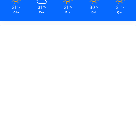
31
31
31
30
31
℃
℃
℃
℃
℃
Cts
Paz
Pts
Sal
Çar