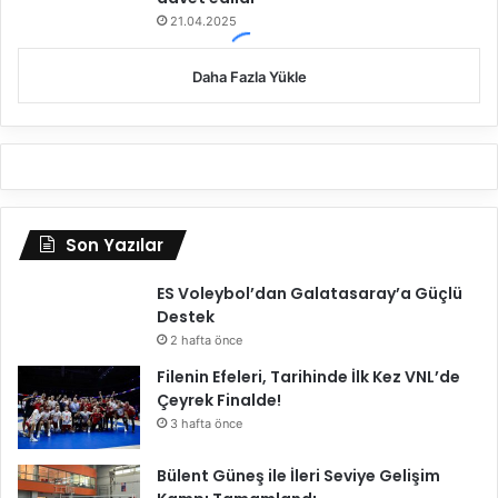
21.04.2025
Daha Fazla Yükle
Son Yazılar
ES Voleybol’dan Galatasaray’a Güçlü
Destek
2 hafta önce
Filenin Efeleri, Tarihinde İlk Kez VNL’de
Çeyrek Finalde!
3 hafta önce
Bülent Güneş ile İleri Seviye Gelişim