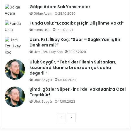
Gölge Adam Salı Yansımaları
Gölge Adam
28.10.2020
Funda Uslu: “Eczacıbaşı İçin Düşünme Vakti”
Funda Uslu
15.04.2021
Uzm. Fzt. İlkay Koç: “Spor = Sağlık Yanlış Bir
Denklem mi?”
Uzm. Fzt. İlkay Koç
29.07.2020
Ufuk Soygür, “Tebrikler Filenin Sultanları,
kazandırdıklarınız bronzdan çok daha
değerli!”
Ufuk Soygür
05.09.2021
Şimdi gözler Süper Final’de! VakıfBank’a Özel
Teşekkür!
Ufuk Soygür
17.05.2023
Ö
S
n
o