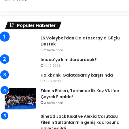
ş
ı
l
a
Popüler Haberler
ş
ı
ES Voleybol’dan Galatasaray’a Güçlü
y
Destek
o
r
2 hafta önce
Imoco’yu kim durduracak?
14.12.2021
Halkbank, Galatasaray karşısında
18.02.2022
Filenin Efeleri, Tarihinde İlk Kez VNL’de
Çeyrek Finalde!
3 hafta önce
Sinead Jack Kısal ve Alexia Carutasu
Filenin Sultanları’nın geniş kadrosuna
davet edildi