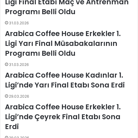
Ligi Final Etabı Maç ve Antrenman
b
e
Programı Belli Oldu
a
s
h
p
31.03.2026
ç
o
e
r
Arabica Coffee House Erkekler 1.
P
'
Ligi Yarı Final Müsabakalarının
a
d
r
a
Programı Belli Oldu
o
m
l
a
31.03.2026
a
a
Arabica Coffee House Kadınlar 1.
p
ş
a
k
Ligi’nde Yarı Final Etabı Sona Erdi
r
r
a
i
29.03.2026
i
z
Arabica Coffee House Erkekler 1.
l
i
e
!
Ligi’nde Çeyrek Final Etabı Sona
k
Erdi
a
r
29.03.2026