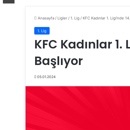
Anasayfa
/
Ligler
/
1. Lig
/
KFC Kadınlar 1. Ligi’nde 14
1. Lig
KFC Kadınlar 1. 
Başlıyor
05.01.2024