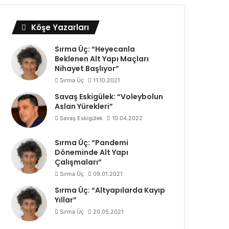
Köşe Yazarları
Sırma Üç: “Heyecanla
Beklenen Alt Yapı Maçları
Nihayet Başlıyor”
Sırma Üç
11.10.2021
Savaş Eskigülek: “Voleybolun
Aslan Yürekleri”
Savaş Eskigülek
10.04.2022
Sırma Üç: “Pandemi
Döneminde Alt Yapı
Çalışmaları”
Sırma Üç
09.01.2021
Sırma Üç: “Altyapılarda Kayıp
Yıllar”
Sırma Üç
20.05.2021