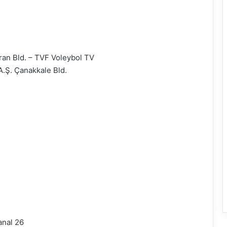
ran Bld. – TVF Voleybol TV
.Ş. Çanakkale Bld.
anal 26