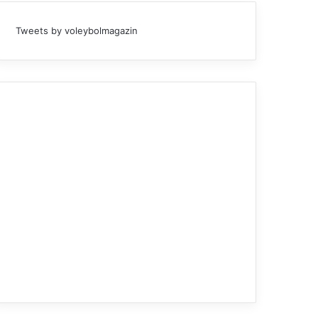
Tweets by voleybolmagazin
1. Lig
31.03.2026
Arabica Coffee House Erkek
Play-Off Yarı Final Et