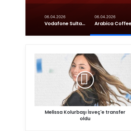
06.04.2026
06.04.2026
Vodafone Sultanlar Ligi’ne Yükselen Takımlar Belli Oldu
M
e
l
i
s
s
a
K
o
Melissa Kolurbaşı İsveç'e transfer
l
oldu
u
r
b