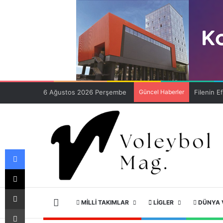
6 Ağustos 2026 Perşembe
Güncel Haberler
Facebook
X
E-Posta ile paylaş
ANA SAYFA
MILLI TAKIMLAR
LIGLER
DÜNYA 
Yazdır