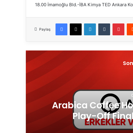
18.00 İmamoğlu Bld.-İBA Kimya TED Ankara Kole
Facebook
X
LinkedIn
Tumblr
Pinterest
Paylaş
Son
Arabica Coffee Hou
Play-Off Final