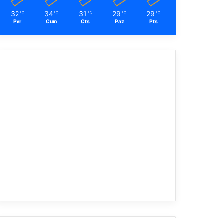
32
34
31
29
29
℃
℃
℃
℃
℃
Per
Cum
Cts
Paz
Pts