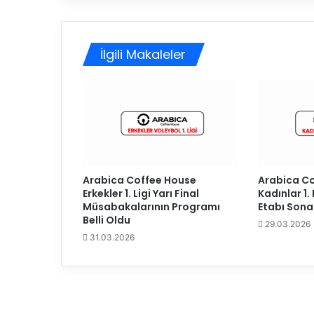
a
ş
ı
İlgili Makaleler
İ
s
v
e
ç
'
e
t
r
Arabica Coffee House
Arabica C
a
Erkekler 1. Ligi Yarı Final
Kadınlar 1. 
n
Müsabakalarının Programı
Etabı Sona 
s
Belli Oldu
29.03.2026
f
31.03.2026
e
r
o
l
d