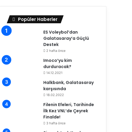
Popüler Haberler
ES Voleybol’dan
Galatasaray’a Güçlü
Destek
2 hafta önce
Imoco’yu kim
durduracak?
14.12.2021
Halkbank, Galatasaray
karşısında
18.02.2022
Filenin Efeleri, Tarihinde
İlk Kez VNL’de Çeyrek
Finalde!
3 hafta önce