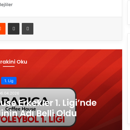
jliler
Reddit
E-Posta ile paylaş
Yazdır
rakini Oku
1. Lig
06.04.2026
se Erkekler 1. Ligi’nde
inin Adı Belli Oldu