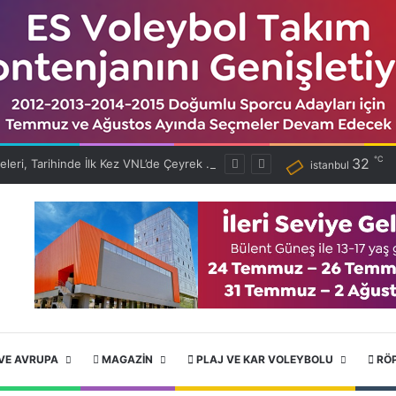
℃
32
Filenin Efeleri, Tarihinde İlk Kez VNL’de Çeyrek Finalde!
istanbul
VE AVRUPA
MAGAZIN
PLAJ VE KAR VOLEYBOLU
RÖ