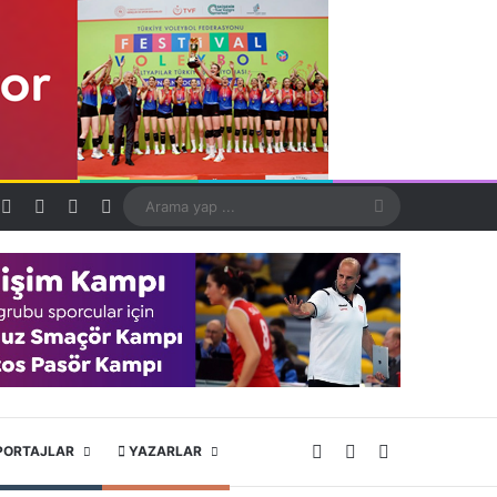
Kayıt Ol
Rastgele Makale
Kenar Bölmesi
Dış görünümü değiştir
Arama
yap
...
X
YouTube
Instagram
PORTAJLAR
YAZARLAR