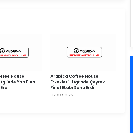
l
e
r
L
i
g
i
’
n
d
e
İ
offee House
Arabica Coffee House
k
Ligi’nde Yarı Final
Erkekler 1. Ligi’nde Çeyrek
i
Erdi
Final Etabı Sona Erdi
n
29.03.2026
c
i
D
e
v
r