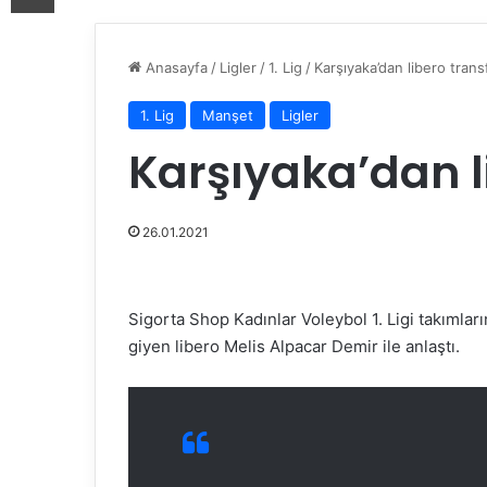
Anasayfa
/
Ligler
/
1. Lig
/
Karşıyaka’dan libero trans
1. Lig
Manşet
Ligler
Karşıyaka’dan l
26.01.2021
Sigorta Shop Kadınlar Voleybol 1. Ligi takımla
giyen libero Melis Alpacar Demir ile anlaştı.