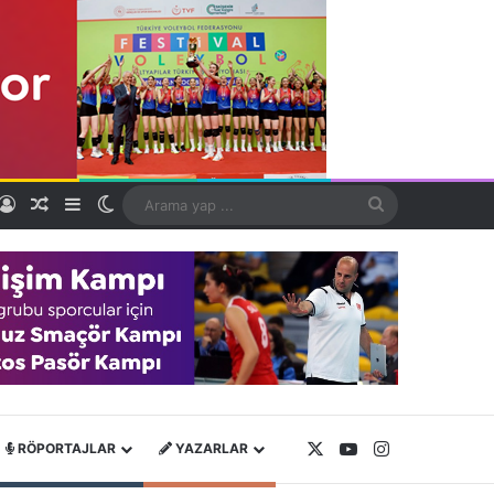
Kayıt Ol
Rastgele Makale
Kenar Bölmesi
Dış görünümü değiştir
Arama
yap
...
X
YouTube
Instagram
RÖPORTAJLAR
YAZARLAR