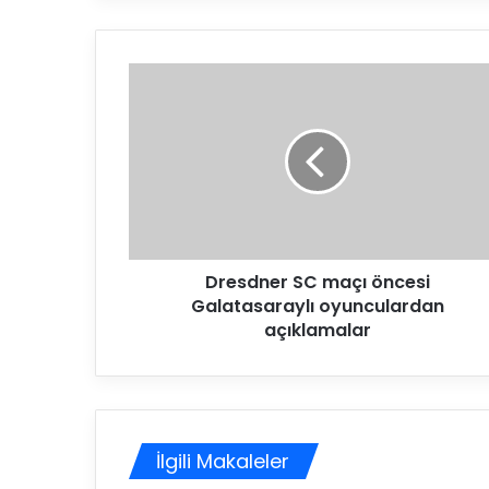
D
r
e
s
d
n
e
r
S
Dresdner SC maçı öncesi
C
Galatasaraylı oyunculardan
m
a
açıklamalar
ç
ı
ö
n
c
İlgili Makaleler
e
s