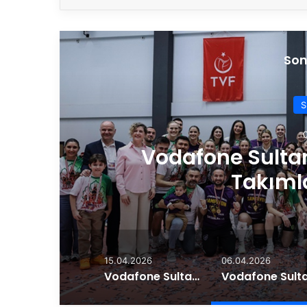
Son
S
8
Vodafone Sultan
Takımla
15.04.2026
06.04.2026
Vodafone Sultanlar Ligi’nde Play-Off 7-8 Etabı Maç Programı Belli Oldu