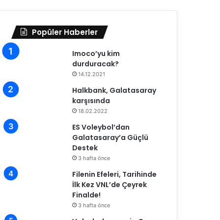
Popüler Haberler
Imoco’yu kim
durduracak?
14.12.2021
Halkbank, Galatasaray
karşısında
18.02.2022
ES Voleybol’dan
Galatasaray’a Güçlü
Destek
3 hafta önce
Filenin Efeleri, Tarihinde
İlk Kez VNL’de Çeyrek
Finalde!
3 hafta önce