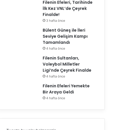
Filenin Efeleri, Tarihinde
İlk Kez VNL’de Çeyrek
Finalde!
3 hafta önce
Bülent Güneş ile İleri
Seviye Gelişim Kampı
Tamamlandı
1. Lig
4 hafta önce
06.04.2026
Filenin Sultanları,
Arabica Coffee House Erkek
Voleybol Milletler
Ligi’nde Çeyrek Finalde
Play-Off Finalinin Adı
4 hafta önce
Filenin Efeleri Yemekte
Bir Araya Geldi
4 hafta önce