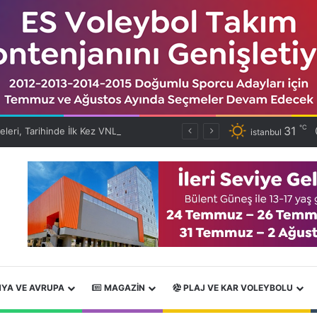
℃
31
Filenin Efeleri, Tarihinde İlk Kez VNL’de Çeyrek Finalde!
istanbul
YA VE AVRUPA
MAGAZIN
PLAJ VE KAR VOLEYBOLU