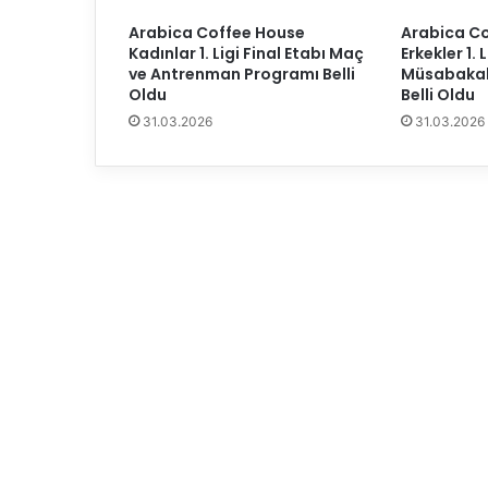
i
Arabica Coffee House
Arabica C
G
Kadınlar 1. Ligi Final Etabı Maç
Erkekler 1. L
a
ve Antrenman Programı Belli
Müsabakal
l
Oldu
Belli Oldu
a
31.03.2026
31.03.2026
t
a
s
a
r
a
y
l
ı
o
y
u
n
c
u
l