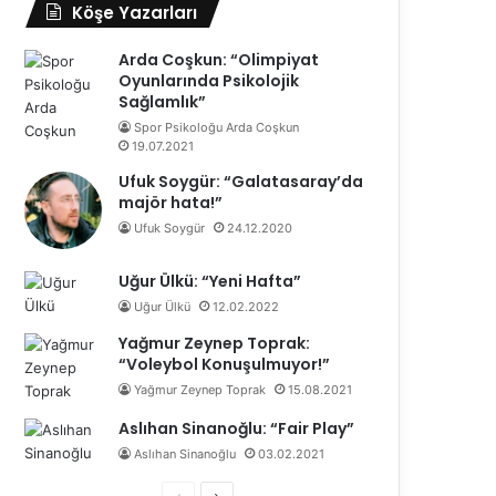
Köşe Yazarları
Arda Coşkun: “Olimpiyat
Oyunlarında Psikolojik
Sağlamlık”
Spor Psikoloğu Arda Coşkun
19.07.2021
Ufuk Soygür: “Galatasaray’da
majör hata!”
Ufuk Soygür
24.12.2020
Uğur Ülkü: “Yeni Hafta”
Uğur Ülkü
12.02.2022
Yağmur Zeynep Toprak:
“Voleybol Konuşulmuyor!”
Yağmur Zeynep Toprak
15.08.2021
Aslıhan Sinanoğlu: “Fair Play”
Aslıhan Sinanoğlu
03.02.2021