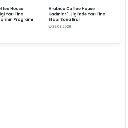
u
offee House
Arabica Coffee House
n
igi Yarı Final
Kadınlar 1. Ligi’nde Yarı Final
d
arının Programı
Etabı Sona Erdi
o
29.03.2026
ğ
u
m
g
ü
n
ü
k
u
t
l
a
n
d
ı