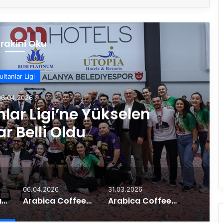
rakini Oku
ultanlar Ligi
06.04.2026
lar Ligi’ne Yükselen
r Belli Oldu
06.04.2026
31.03.2026
Vodafone Sultanlar Ligi’ne Yükselen Takımlar Belli Oldu
Arabica Coffee House Erkekler 1. Ligi’nde Play-Off Finalinin Adı Belli Oldu
Arabica Coffee House Erkekler 1. Ligi’nde Play-Off Yarı Final Etabı Başlıyor