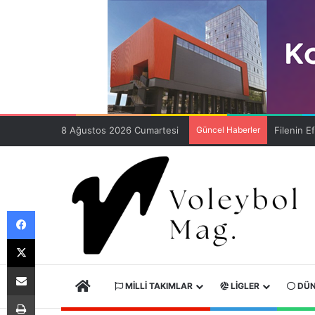
8 Ağustos 2026 Cumartesi
Güncel Haberler
Facebook
X
E-Posta ile paylaş
ANA SAYFA
MILLI TAKIMLAR
LIGLER
DÜN
Yazdır