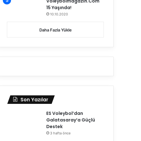
Voleybolmagazin.Com
15 Yaşında!
10.10.2020
Daha Fazla Yükle
Son Yazılar
ES Voleybol’dan
Galatasaray’a Güçlü
Destek
3 hafta önce