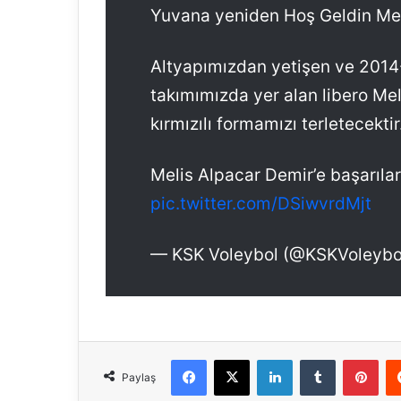
Yuvana yeniden Hoş Geldin Mel
Altyapımızdan yetişen ve 2014
takımımızda yer alan libero Me
kırmızılı formamızı terletecektir
Melis Alpacar Demir’e başarılar
pic.twitter.com/DSiwvrdMjt
— KSK Voleybol (@KSKVoleybo
Facebook
X
LinkedIn
Tumblr
Pinterest
Paylaş