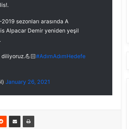
is!.
-2019 sezonları arasında A
lis Alpacar Demir yeniden yeşil
.
 diliyoruz.💪🏻
#AdımAdımHedefe
l)
January 26, 2021
Reddit
E-Posta ile paylaş
Yazdır