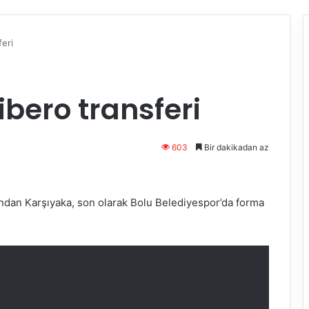
feri
ibero transferi
603
Bir dakikadan az
rından Karşıyaka, son olarak Bolu Belediyespor’da forma