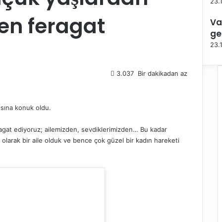
23.
a
den feragat
Va
l
ı
ge
23.
3.037
Bir dakikadan az
ısına konuk oldu.
ragat ediyoruz; ailemizden, sevdiklerimizden… Bu kadar
ım olarak bir aile olduk ve bence çok güzel bir kadın hareketi