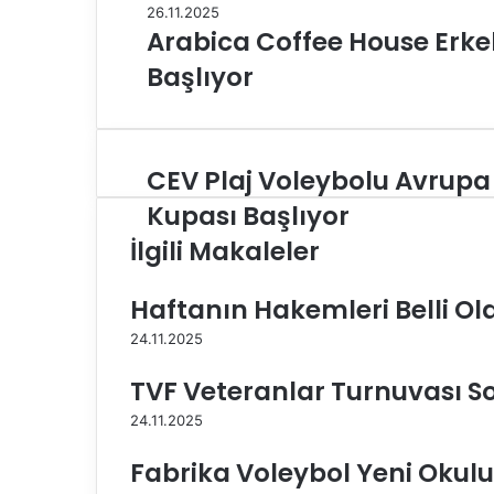
26.11.2025
Arabica Coffee House Erkekl
Başlıyor
CEV Plaj Voleybolu Avrupa
C
E
Kupası Başlıyor
V
İlgili Makaleler
P
l
a
Haftanın Hakemleri Belli Ol
j
V
24.11.2025
o
TVF Veteranlar Turnuvası S
l
e
24.11.2025
y
b
Fabrika Voleybol Yeni Okul
o