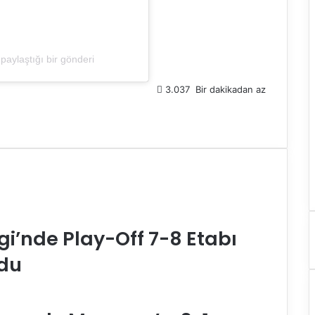
paylaştığı bir gönderi
3.037
Bir dakikadan az
gi’nde Play-Off 7-8 Etabı
ldu