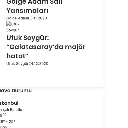
Gölge Adam Salı
Yansımaları
Gölge Adam
03.11.2020
Ufuk Soygür:
“Galatasaray’da majör
hata!”
Ufuk Soygür
24.12.2020
Ö
n
S
c
o
e
n
Hava Durumu
k
r
i
a
İstanbul
s
k
arçalı Bulutlu
a
i
℃
25
y
s
9º - 25º
f
a
100%