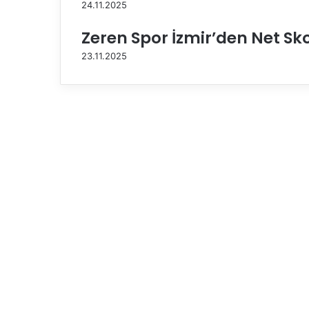
l
24.11.2025
u
A
Zeren Spor İzmir’den Net Sko
v
23.11.2025
r
u
p
a
K
u
p
a
s
ı
B
a
ş
l
ı
y
o
r