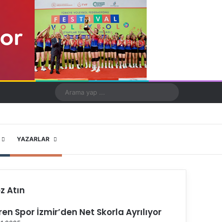
Kayıt Ol
Rastgele Makale
Kenar Bölmesi
Dış görünümü değiştir
Arama
yap
...
X
YouTube
Instagram
YAZARLAR
z Atın
ren Spor İzmir’den Net Skorla Ayrılıyor