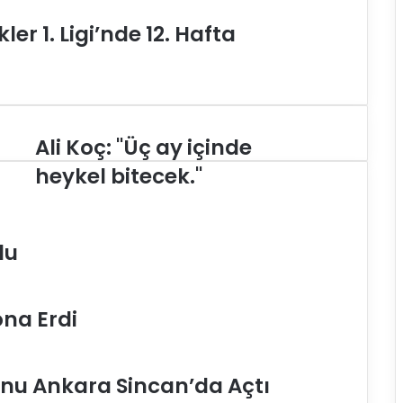
er 1. Ligi’nde 12. Hafta
Ali Koç: "Üç ay içinde
A
l
heykel bitecek."
i
K
o
ç
du
:
"
Ü
ona Erdi
ç
a
y
i
unu Ankara Sincan’da Açtı
ç