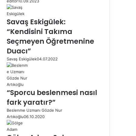
editor
10.09.2023
Savaş Eskigülek:
“Kendisini Takıma
Seçmeyen Öğretmenine
Duacı”
Savaş Eskigülek
04.07.2022
“Sporcu beslenmesi nasıl
fark yaratır?”
Beslenme Uzmanı Gözde Nur
Artıkoğlu
06.10.2020