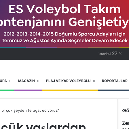
27
istanbul
℃
RUPA
MAGAZIN
PLAJ VE KAR VOLEYBOLU
RÖPORTAJLAR
Gö
 birçok şeyden feragat ediyoruz”
K
çük yaşlardan
Ze
a
p