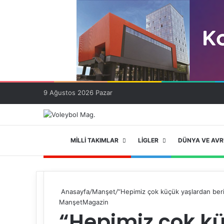
9 Ağustos 2026 Pazar
ANA SAYFA
MILLI TAKIMLAR
LIGLER
DÜNYA VE AV
Anasayfa
/
Manşet
/
“Hepimiz çok küçük yaşlardan beri
Manşet
Magazin
“Hepimiz çok kü