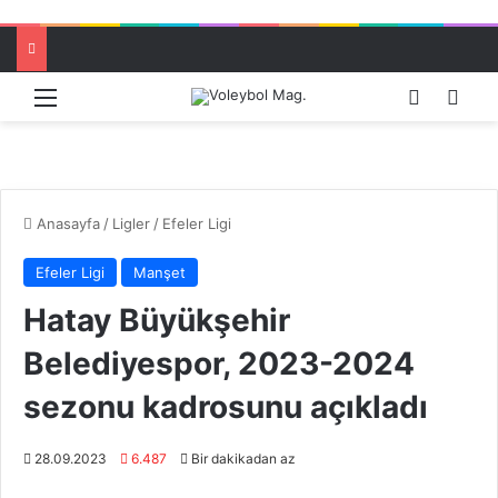
Menü
Dış görü
Aram
Anasayfa
/
Ligler
/
Efeler Ligi
Efeler Ligi
Manşet
Hatay Büyükşehir
Belediyespor, 2023-2024
sezonu kadrosunu açıkladı
28.09.2023
6.487
Bir dakikadan az