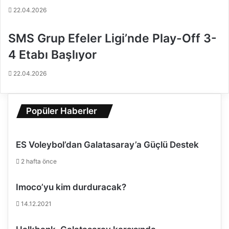
22.04.2026
ç
0
a
0
l
0
SMS Grup Efeler Ligi’nde Play-Off 3-
d
€
4 Etabı Başlıyor
ı
'
l
22.04.2026
u
k
İ
m
Popüler Haberler
z
a
!
ES Voleybol’dan Galatasaray’a Güçlü Destek
2 hafta önce
Imoco’yu kim durduracak?
14.12.2021