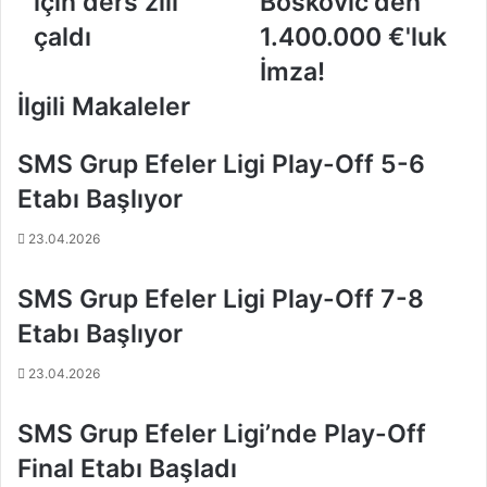
için ders zili
Boskovic'den
a
j
r
a
çaldı
1.400.000 €'luk
Ö
n
İmza!
z
a
a
B
İlgili Makaleler
y
o
K
s
SMS Grup Efeler Ligi Play-Off 5-6
u
k
r
o
Etabı Başlıyor
t
v
i
i
23.04.2026
ç
c
i
'
SMS Grup Efeler Ligi Play-Off 7-8
n
d
d
e
Etabı Başlıyor
e
n
r
1
23.04.2026
s
.
z
4
SMS Grup Efeler Ligi’nde Play-Off
i
0
Final Etabı Başladı
l
0
i
.