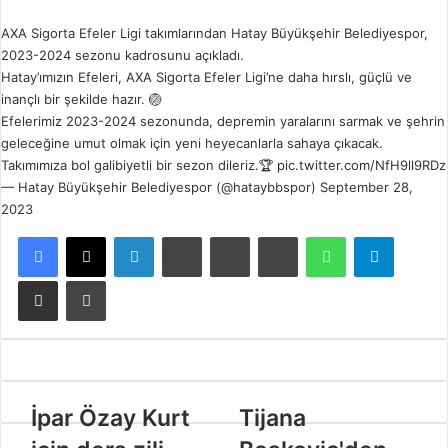
AXA Sigorta Efeler Ligi takımlarından Hatay Büyükşehir Belediyespor,
2023-2024 sezonu kadrosunu açıkladı.
Hatay’ımızın Efeleri, AXA Sigorta Efeler Ligi’ne daha hırslı, güçlü ve
inançlı bir şekilde hazır. 🏐
Efelerimiz 2023-2024 sezonunda, depremin yaralarını sarmak ve şehrin
geleceğine umut olmak için yeni heyecanlarla sahaya çıkacak.
Takımımıza bol galibiyetli bir sezon dileriz.🏆
pic.twitter.com/NfH9ll9RDz
— Hatay Büyükşehir Belediyespor (@hataybbspor)
September 28,
2023
Facebook
X
LinkedIn
Tumblr
Pinterest
Reddit
WhatsApp
Telegram
E-Posta ile paylaş
Yazdır
İ
İpar Özay Kurt
T
Tijana
p
i