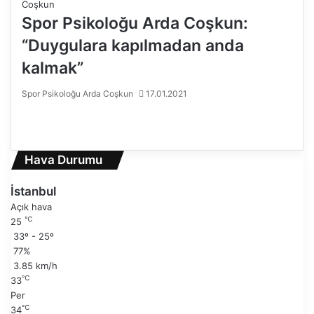
Spor Psikoloğu Arda Coşkun:
“Duygulara kapılmadan anda
kalmak”
Spor Psikoloğu Arda Coşkun
17.01.2021
Ö
n
S
c
o
e
n
Hava Durumu
k
r
i
a
İstanbul
s
k
Açık hava
a
i
℃
25
y
s
33º - 25º
f
a
77%
a
y
3.85 km/h
f
℃
33
a
Per
℃
34