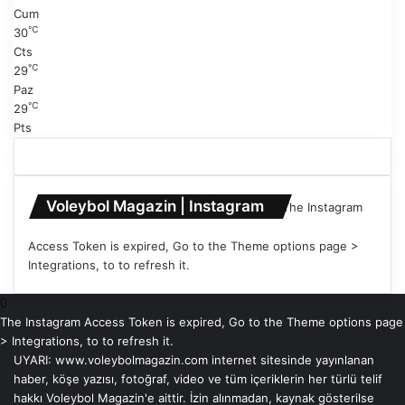
Cum
℃
30
Cts
℃
29
Paz
℃
29
Pts
Voleybol Magazin | Instagram
The Instagram
Access Token is expired, Go to the Theme options page >
Integrations, to to refresh it.
The Instagram Access Token is expired, Go to the Theme options page
> Integrations, to to refresh it.
UYARI: www.voleybolmagazin.com internet sitesinde yayınlanan
haber, köşe yazısı, fotoğraf, video ve tüm içeriklerin her türlü telif
hakkı Voleybol Magazin'e aittir. İzin alınmadan, kaynak gösterilse