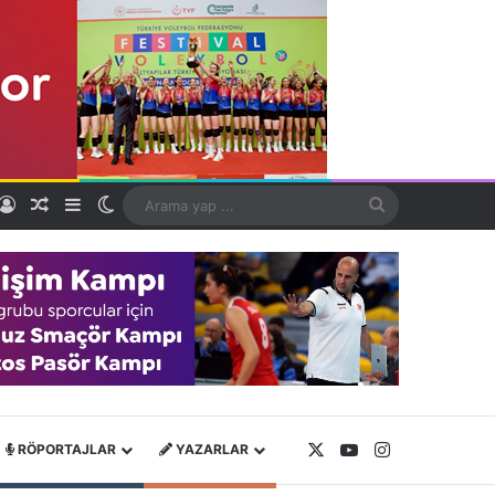
Kayıt Ol
Rastgele Makale
Kenar Bölmesi
Dış görünümü değiştir
Arama
yap
...
X
YouTube
Instagram
RÖPORTAJLAR
YAZARLAR