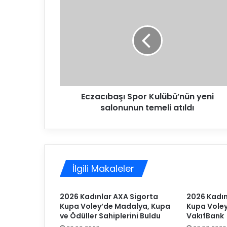
c
z
a
c
ı
b
a
ş
Eczacıbaşı Spor Kulübü’nün yeni
ı
salonunun temeli atıldı
S
p
o
r
K
u
İlgili Makaleler
l
ü
b
2026 Kadınlar AXA Sigorta
2026 Kadın
ü
Kupa Voley’de Madalya, Kupa
Kupa Vole
’
ve Ödüller Sahiplerini Buldu
VakıfBank
n