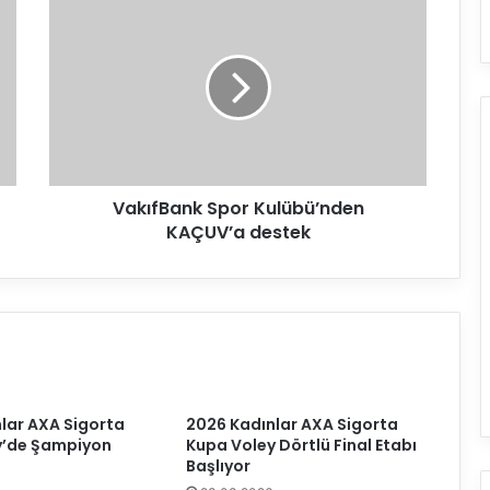
a
k
ı
f
B
a
n
k
VakıfBank Spor Kulübü’nden
S
KAÇUV’a destek
p
o
r
K
u
l
ü
b
ü
lar AXA Sigorta
2026 Kadınlar AXA Sigorta
’
y’de Şampiyon
Kupa Voley Dörtlü Final Etabı
n
Başlıyor
d