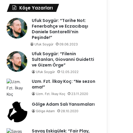
Köşe Yazarları
Ufuk Soygür: “Tarihe Not:
Fenerbahçe ve Eczacıbaşı
Daniele Santarelli’nin
Peşinde!”
Ufuk Soygür
09.06.2023
Ufuk Soygür: “Filenin
Sultanları, Giovanni Guidetti
ve Gizem Örge”
Ufuk Soygür
12.05.2022
Uzm. Fzt. İlkay Koç: “Ne sezon
ama!”
Uzm. Fzt. İlkay Koç
23.11.2020
Gölge Adam Salı Yansımaları
Gölge Adam
28.10.2020
Savaş Eskigülek: “Fair Play,