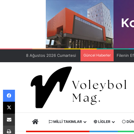
8 Ağustos 2026 Cumartesi
Güncel Haberler
Facebook
X
E-Posta ile paylaş
ANA SAYFA
MILLI TAKIMLAR
LIGLER
DÜN
Yazdır