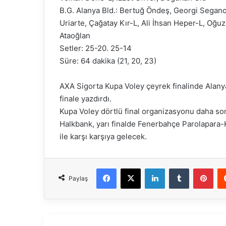
B.G. Alanya Bld.: Bertuğ Öndeş, Georgi Seganov
Uriarte, Çağatay Kır-L, Ali İhsan Heper-L, Oğ
Ataoğlan
Setler: 25-20. 25-14
Süre: 64 dakika (21, 20, 23)
AXA Sigorta Kupa Voley çeyrek finalinde Alany
finale yazdırdı.
Kupa Voley dörtlü final organizasyonu daha son
Halkbank, yarı finalde Fenerbahçe Parolapara-
ile karşı karşıya gelecek.
Facebook
X
LinkedIn
Tumblr
Pinterest
Paylaş