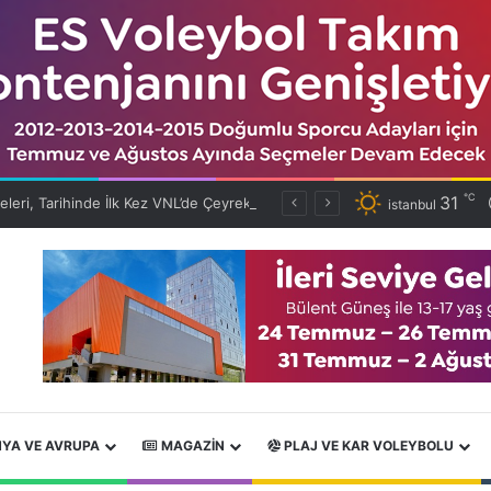
℃
31
Filenin Efeleri, Tarihinde İlk Kez VNL’de Çeyrek Finalde!
istanbul
YA VE AVRUPA
MAGAZIN
PLAJ VE KAR VOLEYBOLU