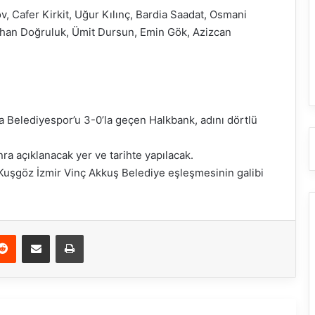
, Cafer Kirkit, Uğur Kılınç, Bardia Saadat, Osmani
uzhan Doğruluk, Ümit Dursun, Emin Gök, Azizcan
a Belediyespor’u 3-0’la geçen Halkbank, adını dörtlü
ra açıklanacak yer ve tarihte yapılacak.
Kuşgöz İzmir Vinç Akkuş Belediye eşleşmesinin galibi
Reddit
E-Posta ile paylaş
Yazdır