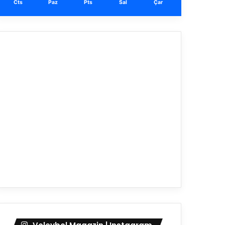
Cts
Paz
Pts
Sal
Çar