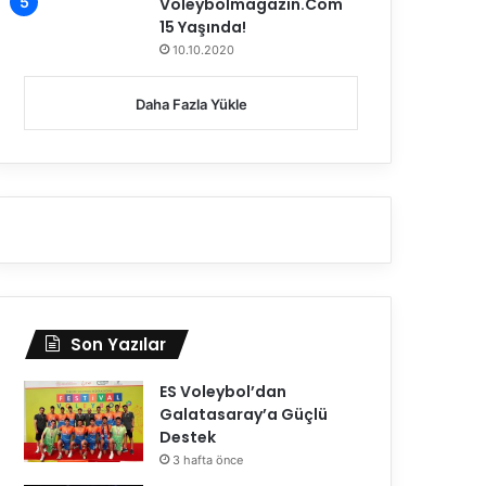
Voleybolmagazin.Com
15 Yaşında!
10.10.2020
Daha Fazla Yükle
Son Yazılar
ES Voleybol’dan
Galatasaray’a Güçlü
Destek
3 hafta önce