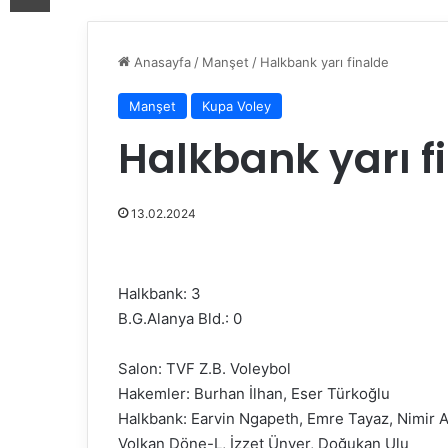
Anasayfa
/
Manşet
/
Halkbank yarı finalde
Manşet
Kupa Voley
Halkbank yarı f
13.02.2024
Halkbank: 3
B.G.Alanya Bld.: 0
Salon: TVF Z.B. Voleybol
Hakemler: Burhan İlhan, Eser Türkoğlu
Halkbank: Earvin Ngapeth, Emre Tayaz, Nimir A
Volkan Döne-L, İzzet Ünver, Doğukan Ulu