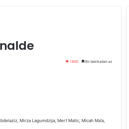
inalde
1.620
Bir dakikadan az
bdelaziz, Mirza Lagumdzija, Mert Matic, Micah Ma’a,