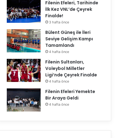
Filenin Efeleri, Tarihinde
İlk Kez VNL’de Çeyrek
Finalde!
3 hafta önce
Üst Manşet
Bülent Güneş ile İleri
Seviye Gelişim Kampı
08.04.2026
Tamamlandı
2026 Erkekler AXA Sigort
4 hafta önce
Şampiyon Ziraat B
Filenin Sultanları,
Voleybol Milletler
Ligi’nde Çeyrek Finalde
4 hafta önce
Filenin Efeleri Yemekte
Bir Araya Geldi
4 hafta önce