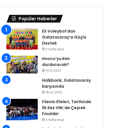
Popüler Haberler
ES Voleybol’dan
Galatasaray’a Güçlü
Destek
3 hafta önce
Imoco’yu kim
durduracak?
14.12.2021
Halkbank, Galatasaray
karşısında
18.02.2022
Filenin Efeleri, Tarihinde
İlk Kez VNL’de Çeyrek
Finalde!
3 hafta önce