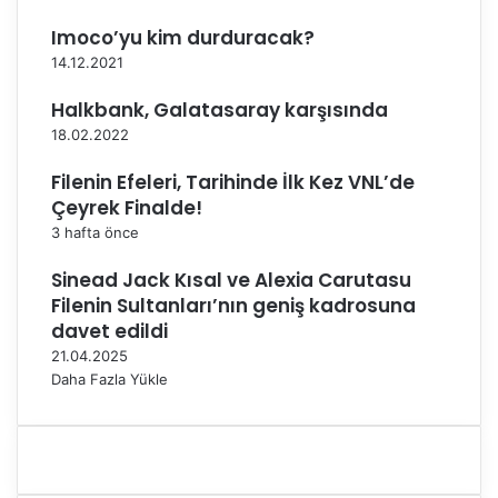
e
d
Imoco’yu kim durduracak?
i
14.12.2021
y
e
Halkbank, Galatasaray karşısında
s
18.02.2022
p
o
Filenin Efeleri, Tarihinde İlk Kez VNL’de
r
Çeyrek Finalde!
2
3 hafta önce
'
d
Sinead Jack Kısal ve Alexia Carutasu
e
Filenin Sultanları’nın geniş kadrosuna
2
davet edildi
y
a
21.04.2025
p
Daha Fazla Yükle
t
ı