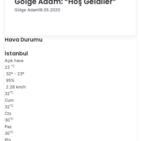
Gölge Adam: “Hoş Geldiler”
Gölge Adam
18.05.2020
Ö
n
S
c
o
e
n
Hava Durumu
k
r
i
a
İstanbul
s
k
Açık hava
a
i
℃
23
y
s
32º - 23º
f
a
95%
a
y
2.28 km/h
f
℃
32
a
Cum
℃
32
Cts
℃
30
Paz
℃
30
Pts