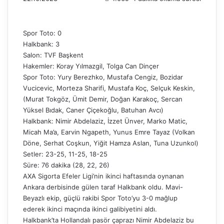
Spor Toto: 0
Halkbank: 3
Salon: TVF Başkent
Hakemler: Koray Yılmazgil, Tolga Can Dinçer
Spor Toto: Yury Berezhko, Mustafa Cengiz, Bozidar
Vucicevic, Morteza Sharifi, Mustafa Koç, Selçuk Keskin,
(Murat Tokgöz, Ümit Demir, Doğan Karakoç, Sercan
Yüksel Bıdak, Caner Çiçekoğlu, Batuhan Avcı)
Halkbank: Nimir Abdelaziz, İzzet Ünver, Marko Matic,
Micah Ma’a, Earvin Ngapeth, Yunus Emre Tayaz (Volkan
Döne, Serhat Coşkun, Yiğit Hamza Aslan, Tuna Uzunkol)
Setler: 23-25, 11-25, 18-25
Süre: 76 dakika (28, 22, 26)
AXA Sigorta Efeler Ligi’nin ikinci haftasında oynanan
Ankara derbisinde gülen taraf Halkbank oldu. Mavi-
Beyazlı ekip, güçlü rakibi Spor Toto’yu 3-0 mağlup
ederek ikinci maçında ikinci galibiyetini aldı.
Halkbank’ta Hollandalı pasör çaprazı Nimir Abdelaziz bu