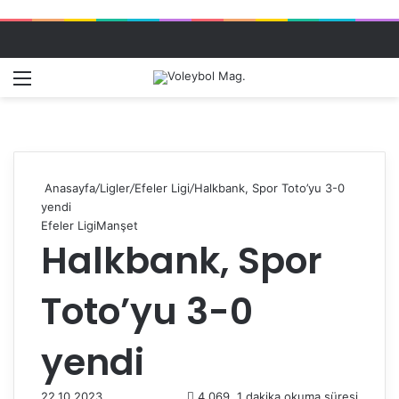
Menü
Dış gö
A
Anasayfa
/
Ligler
/
Efeler Ligi
/
Halkbank, Spor Toto’yu 3-0
yendi
Efeler Ligi
Manşet
Halkbank, Spor
Toto’yu 3-0
yendi
22.10.2023
4.069
1 dakika okuma süresi