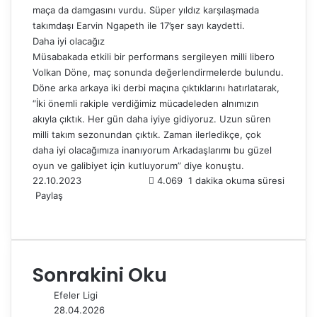
maça da damgasını vurdu. Süper yıldız karşılaşmada
takımdaşı Earvin Ngapeth ile 17’şer sayı kaydetti.
Daha iyi olacağız
Müsabakada etkili bir performans sergileyen milli libero
Volkan Döne, maç sonunda değerlendirmelerde bulundu.
Döne arka arkaya iki derbi maçına çıktıklarını hatırlatarak,
“İki önemli rakiple verdiğimiz mücadeleden alnımızın
akıyla çıktık. Her gün daha iyiye gidiyoruz. Uzun süren
milli takım sezonundan çıktık. Zaman ilerledikçe, çok
daha iyi olacağımıza inanıyorum Arkadaşlarımı bu güzel
oyun ve galibiyet için kutluyorum” diye konuştu.
22.10.2023
4.069
1 dakika okuma süresi
Paylaş
F
X
L
T
P
R
W
T
E
Y
a
i
u
i
e
h
e
-
a
c
n
m
n
d
a
l
P
z
e
k
b
t
d
t
e
o
d
Sonrakini Oku
b
e
l
e
i
s
g
s
ı
o
d
r
r
t
A
r
t
r
Efeler Ligi
o
I
e
p
a
a
28.04.2026
k
n
s
p
m
i