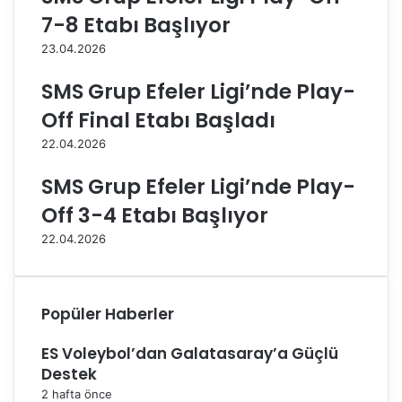
n
i
7-8 Etabı Başlıyor
a
’
n
n
23.04.2026
B
d
u
e
SMS Grup Efeler Ligi’nde Play-
r
3
Off Final Etabı Başladı
s
.
a
H
22.04.2026
B
a
ü
f
SMS Grup Efeler Ligi’nde Play-
y
t
Off 3-4 Etabı Başlıyor
ü
a
k
S
22.04.2026
ş
o
e
n
h
a
i
E
Popüler Haberler
r
r
B
d
ES Voleybol’dan Galatasaray’a Güçlü
e
i
Destek
l
2 hafta önce