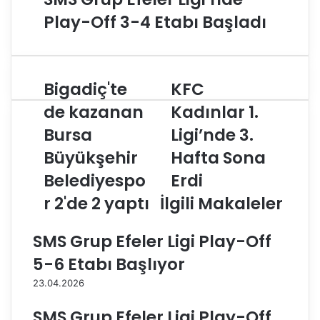
Play-Off 3-4 Etabı Başladı
Bigadiç'te
KFC
B
K
i
F
de kazanan
Kadınlar 1.
g
C
Bursa
Ligi’nde 3.
a
K
d
a
Büyükşehir
Hafta Sona
i
d
ç
Belediyespo
ı
Erdi
'
n
r 2'de 2 yaptı
İlgili Makaleler
t
l
e
a
d
r
SMS Grup Efeler Ligi Play-Off
e
1
5-6 Etabı Başlıyor
k
.
a
L
23.04.2026
z
i
a
g
SMS Grup Efeler Ligi Play-Off