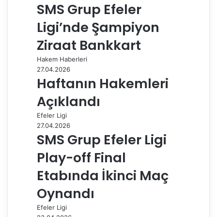
SMS Grup Efeler
t
l
e
Ligi’nde Şampiyon
p
a
Ziraat Bankkart
y
Hakem Haberleri
l
27.04.2026
a
Haftanın Hakemleri
ş
Açıklandı
Efeler Ligi
27.04.2026
SMS Grup Efeler Ligi
Play-off Final
Etabında İkinci Maç
Oynandı
Efeler Ligi