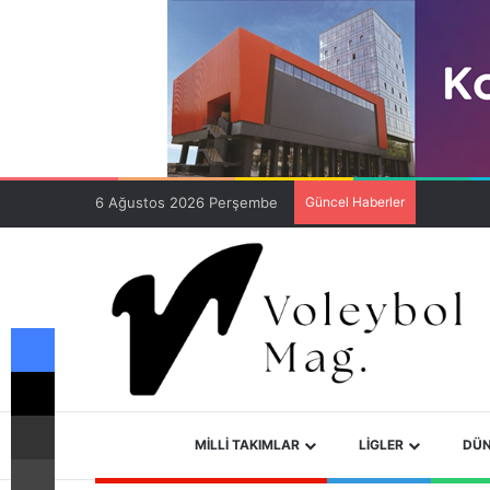
6 Ağustos 2026 Perşembe
Güncel Haberler
Facebook
X
E-Posta ile paylaş
ANA SAYFA
MILLI TAKIMLAR
LIGLER
DÜN
Yazdır