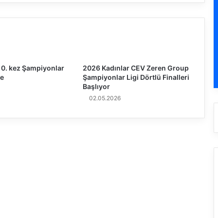
l
e
S
p
o
r
'
10. kez Şampiyonlar
2026 Kadınlar CEV Zeren Group
d
de
Şampiyonlar Ligi Dörtlü Finalleri
a
Başlıyor
C
02.05.2026
o
v
i
d
-
1
9
v
a
k
a
l