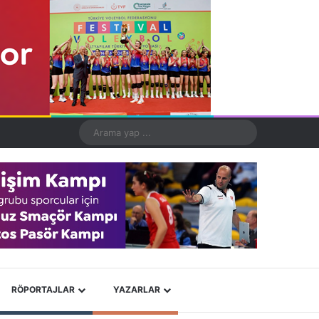
Kayıt Ol
Rastgele Makale
Kenar Bölmesi
Dış görünümü değiştir
Arama
yap
...
X
YouTube
Instagram
RÖPORTAJLAR
YAZARLAR