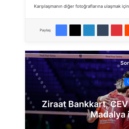
Karşılaşmanın diğer fotoğraflarına ulaşmak için
Facebook
X
LinkedIn
Tumblr
Pinterest
Paylaş
Son
Ziraat Bankkart, CEV
Madalya 