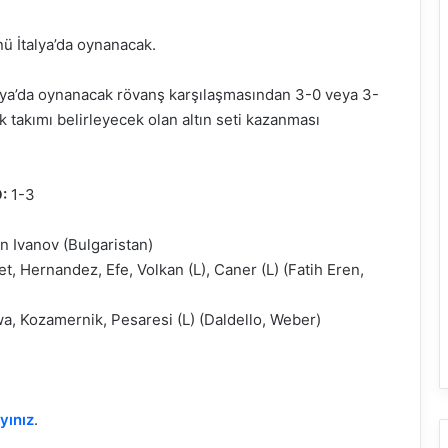
ü İtalya’da oynanacak.
alya’da oynanacak rövanş karşılaşmasından 3-0 veya 3-
ak takımı belirleyecek olan altın seti kazanması
O:
1-3
n Ivanov (Bulgaristan)
t, Hernandez, Efe, Volkan (L), Caner (L) (Fatih Eren,
awa, Kozamernik, Pesaresi (L) (Daldello, Weber)
ayınız
.