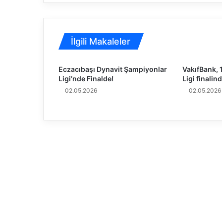
e
l
e
r
İlgili Makaleler
L
i
g
Eczacıbaşı Dynavit Şampiyonlar
VakıfBank, 
i
Ligi’nde Finalde!
Ligi finalin
'
02.05.2026
02.05.2026
n
d
e
2
E
r
t
e
l
e
m
e
M