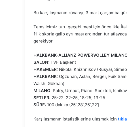
Bu karşılaşmanın rövanşı, 3 mart çarşamba gün
Temsilcimiz turu geçebilmesi için öncelikle İt
1’lik skorla galip ayrılması ardından tur atlayac
gerekiyor.
HALKBANK-ALLİANZ POWERVOLLEY MİLAN
SALON
: TVF Başkent
HAKEMLER
: Nikolai Knizhnikov (Rusya), Simeo
HALKBANK
: Oğzuhan, Aslan, Berger, Faik Same
Walsh, Gökhan)
MİLANO
: Patry, Urnaut, Piano, Sbertoli, Ishik
SETLER
: 25-22, 22-25, 18-25, 13-25
SÜRE
: 100 dakika (25′,28′,25′,22′)
Karşılaşmanın istatistiklerine ulaşmak için
tıkl