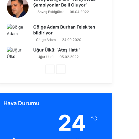
Şampiyonlar Belli Oluyor”
Savaş Eskigülek
09.04.2022
Gölge Adam Burhan Felek’ten
bildiriyor
Gölge Adam
24.09.2020
Uğur Ülkü: “Ateş Hattı”
Uğur Ülkü
05.02.2022
Ö
S
n
o
c
n
e
r
Hava Durumu
k
a
24
i
k
℃
s
i
a
s
y
a