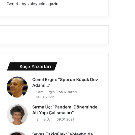
Tweets by voleybolmagazin
Köşe Yazarları
Cemil Ergin: “Sporun Küçük Dev
Adamı…”
Cemil Ergin (Konuk Yazar)
14.04.2022
Sırma Üç: “Pandemi Döneminde
Alt Yapı Çalışmaları”
Sırma Üç
09.01.2021
Savaş Eskigülek: “Voleybolda