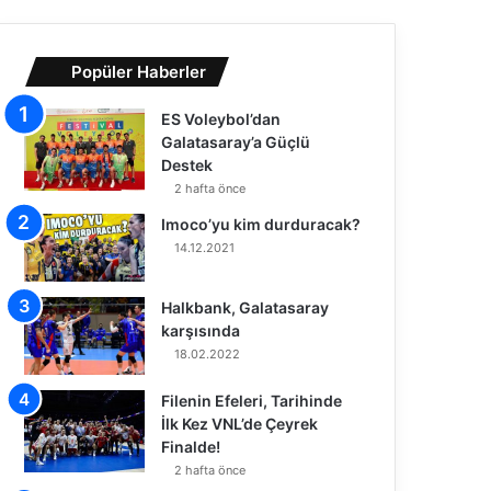
Popüler Haberler
ES Voleybol’dan
Galatasaray’a Güçlü
Destek
2 hafta önce
Imoco’yu kim durduracak?
14.12.2021
Halkbank, Galatasaray
karşısında
18.02.2022
Filenin Efeleri, Tarihinde
İlk Kez VNL’de Çeyrek
Finalde!
2 hafta önce