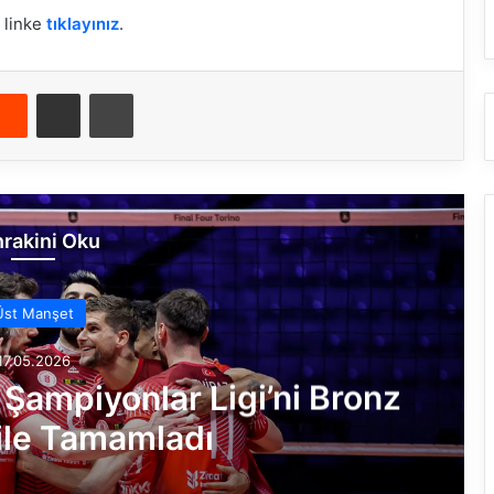
 linke
tıklayınız
.
Reddit
E-Posta ile paylaş
Yazdır
rakini Oku
Üst Manşet
17.05.2026
 Şampiyonlar Ligi’ni Bronz
ile Tamamladı