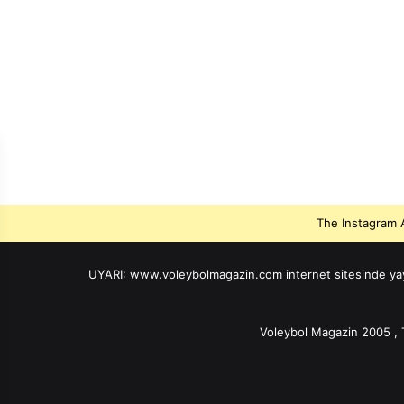
a
ç
ı
O
y
n
a
n
d
ı
The Instagram A
UYARI: www.voleybolmagazin.com internet sitesinde yayınla
Voleybol Magazin 2005 , 