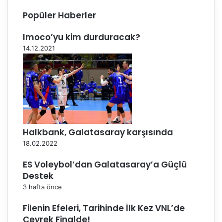
l
i
Popüler Haberler
d
k
u
e
Imoco’yu kim durduracak?
k
i
14.12.2021
b
i
n
e
y
a
r
d
Halkbank, Galatasaray karşısında
ı
18.02.2022
m
c
ES Voleybol’dan Galatasaray’a Güçlü
ı
Destek
a
3 hafta önce
n
t
Filenin Efeleri, Tarihinde İlk Kez VNL’de
r
Çeyrek Finalde!