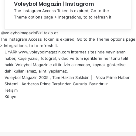
Voleybol Magazin | Instagram
The Instagram Access Token is expired, Go to the
Theme options page > Integrations, to to refresh it.
@voleybolmagazin
Bizi takip et
The Instagram Access Token is expired, Go to the Theme options page
> Integrations, to to refresh it.
UYARI: www.voleybolmagazin.com internet sitesinde yayınlanan
haber, köşe yazısı, fotoğraf, video ve tüm içeriklerin her türlü telif
hakkı Voleybol Magazin'e aittir. İzin alınmadan, kaynak gösterilse
dahi kullanılamaz, alıntı yapılamaz.
Voleybol Magazin 2005 , Tüm Hakları Saklıdır |
Voza Prime Haber
Sistemi
|
Kerberos Prime
Tarafından Gururla
Barındırılır
İletişim
Künye
X
YouTube
Instagram
Facebook
X
LinkedIn
WhatsApp
Telegram
Başa
dön