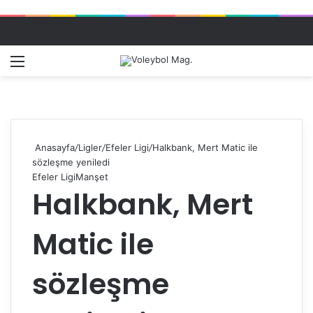
Menü
Dış gö
A
Anasayfa
/
Ligler
/
Efeler Ligi
/
Halkbank, Mert Matic ile
sözleşme yeniledi
Efeler Ligi
Manşet
Halkbank, Mert
Matic ile
sözleşme