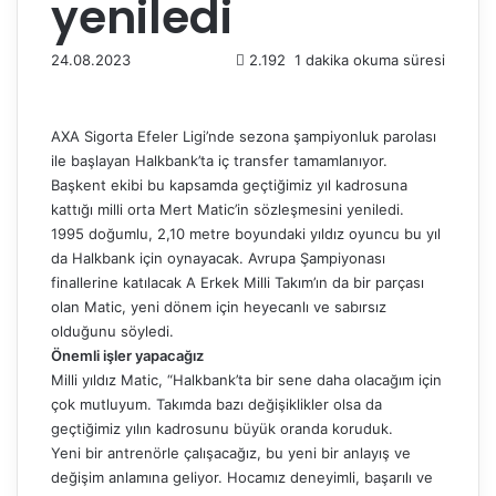
yeniledi
24.08.2023
2.192
1 dakika okuma süresi
AXA Sigorta Efeler Ligi’nde sezona şampiyonluk parolası
ile başlayan Halkbank’ta iç transfer tamamlanıyor.
Başkent ekibi bu kapsamda geçtiğimiz yıl kadrosuna
kattığı milli orta Mert Matic’in sözleşmesini yeniledi.
1995 doğumlu, 2,10 metre boyundaki yıldız oyuncu bu yıl
da Halkbank için oynayacak. Avrupa Şampiyonası
finallerine katılacak A Erkek Milli Takım’ın da bir parçası
olan Matic, yeni dönem için heyecanlı ve sabırsız
olduğunu söyledi.
Önemli işler yapacağız
Milli yıldız Matic, “Halkbank’ta bir sene daha olacağım için
çok mutluyum. Takımda bazı değişiklikler olsa da
geçtiğimiz yılın kadrosunu büyük oranda koruduk.
Yeni bir antrenörle çalışacağız, bu yeni bir anlayış ve
değişim anlamına geliyor. Hocamız deneyimli, başarılı ve