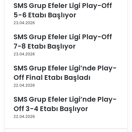
SMS Grup Efeler Ligi Play-Off
'
k
n
a
5-6 Etabı Başlıyor
d
M
23.04.2026
a
i
Ş
l
SMS Grup Efeler Ligi Play-Off
a
l
m
i
7-8 Etabı Başlıyor
p
T
23.04.2026
i
a
y
k
SMS Grup Efeler Ligi’nde Play-
o
ı
n
m
Off Final Etabı Başladı
B
ı
22.04.2026
r
'
e
n
SMS Grup Efeler Ligi’nde Play-
z
ı
i
n
Off 3-4 Etabı Başlıyor
l
t
22.04.2026
y
e
a
k
O
n