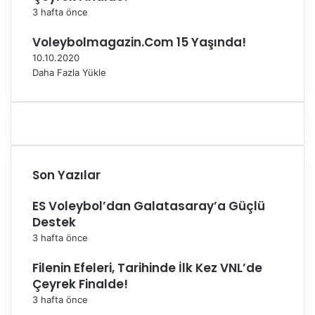
e
3 hafta önce
n
ö
Voleybolmagazin.Com 15 Yaşında!
r
10.10.2020
o
Daha Fazla Yükle
l
a
r
a
k
d
a
Son Yazılar
h
i
ES Voleybol’dan Galatasaray’a Güçlü
l
Destek
o
3 hafta önce
l
d
Filenin Efeleri, Tarihinde İlk Kez VNL’de
u
Çeyrek Finalde!
3 hafta önce