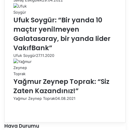
Savaş Eskigülek
29.04.2022
Ufuk Soygür: “Bir yanda 10
maçtır yenilmeyen
Galatasaray, bir yanda lider
VakıfBank”
Ufuk Soygür
27.11.2020
Yağmur Zeynep Toprak: “Siz
Zaten Kazandınız!”
Yağmur Zeynep Toprak
04.08.2021
Ö
n
S
c
o
e
n
Hava Durumu
k
r