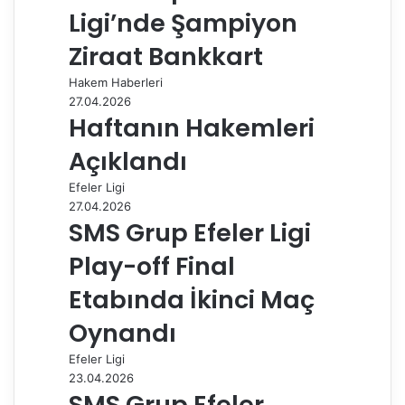
e
Ligi’nde Şampiyon
p
a
Ziraat Bankkart
y
Hakem Haberleri
l
27.04.2026
a
Haftanın Hakemleri
ş
Açıklandı
Efeler Ligi
27.04.2026
SMS Grup Efeler Ligi
Play-off Final
Etabında İkinci Maç
Oynandı
Efeler Ligi
23.04.2026
SMS Grup Efeler