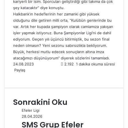
kariyerli bir isim. Sporcuları geliştirdiği gibi takıma da çok
şey katacaktır” diye konuştu.
Halkbank’ın hedeflerinin her zamanki gibi yüksek
olduğunu dile getiren milli orta, “Kulübün genlerinde bu
var. Artık her kupada şampiyon olarak camiamıza yakışan
işler yapmak istiyoruz. Buna Şampiyonlar Ligi’ni de dahil
ediyorum. Geçen yılı üçüncü bitirmiştik, bu sezon final
neden olmasın? Yeni sezonu sabırsızlıkla bekliyorum.
Büyük, herkesi mutlu edecek sonuçların altına imza
atacağımızı düşünüyorum” diyerek sözlerini tamamladı.
24.08.2023
2.192
1 dakika okuma süresi
Paylaş
F
X
L
T
P
R
W
T
E
Y
a
i
u
i
e
h
e
-
a
c
n
m
n
d
a
l
P
z
e
k
b
t
d
t
e
o
d
Sonrakini Oku
b
e
l
e
i
s
g
s
ı
o
d
r
r
t
A
r
t
r
Efeler Ligi
o
I
e
p
a
a
28.04.2026
k
n
s
p
m
i
SMS Grup Efeler
t
l