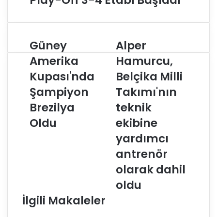
Play-Off 3-4 Etabı Başladı
Güney
Alper
G
A
ü
l
Amerika
Hamurcu,
n
p
Kupası'nda
Belçika Milli
e
e
y
r
Şampiyon
Takımı'nın
A
H
m
Brezilya
a
teknik
e
m
Oldu
ekibine
r
u
i
r
yardımcı
k
c
antrenör
a
u
K
,
olarak dahil
u
B
oldu
p
e
a
l
İlgili Makaleler
s
ç
ı
i