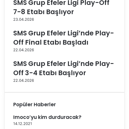
SMS Grup Efeler Ligi Play-Off
o
d
7-8 Etabı Başlıyor
ğ
a
u
C
23.04.2026
m
o
g
v
SMS Grup Efeler Ligi’nde Play-
ü
i
Off Final Etabı Başladı
n
d
ü
-
22.04.2026
k
1
u
9
SMS Grup Efeler Ligi’nde Play-
t
v
Off 3-4 Etabı Başlıyor
l
a
a
k
22.04.2026
n
a
d
s
ı
a
y
Popüler Haberler
ı
s
Imoco’yu kim durduracak?
ı
14.12.2021
8