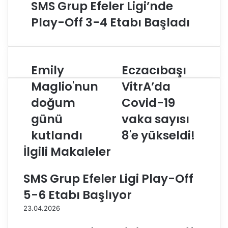
SMS Grup Efeler Ligi’nde
Play-Off 3-4 Etabı Başladı
Emily
Eczacıbaşı
E
E
m
c
Maglio'nun
VitrA’da
i
z
doğum
Covid-19
l
a
y
c
günü
vaka sayısı
M
ı
a
kutlandı
b
8'e yükseldi!
g
a
İlgili Makaleler
l
ş
i
ı
o
V
SMS Grup Efeler Ligi Play-Off
'
i
5-6 Etabı Başlıyor
n
t
u
r
23.04.2026
n
A
d
’