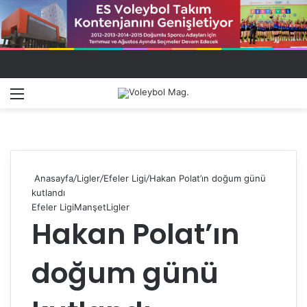
Menü
Dış gö
A
Anasayfa
/
Ligler
/
Efeler Ligi
/
Hakan Polat’ın doğum günü
kutlandı
Efeler Ligi
Manşet
Ligler
Hakan Polat’ın
doğum günü