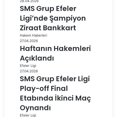
28.04.2026
k
n
s
p
m
i
SMS Grup Efeler
t
l
e
Ligi’nde Şampiyon
p
a
Ziraat Bankkart
y
Hakem Haberleri
l
27.04.2026
a
Haftanın Hakemleri
ş
Açıklandı
Efeler Ligi
27.04.2026
SMS Grup Efeler Ligi
Play-off Final
Etabında İkinci Maç
Oynandı
Efeler Ligi