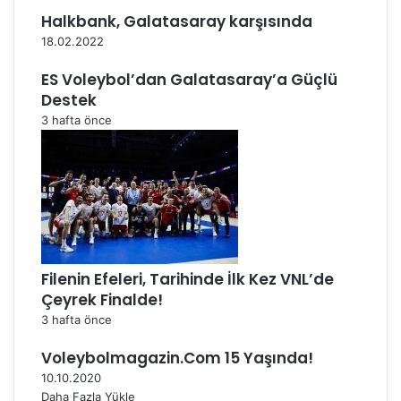
'
Halkbank, Galatasaray karşısında
e
18.02.2022
y
ü
ES Voleybol’dan Galatasaray’a Güçlü
k
Destek
s
3 hafta önce
e
l
d
i
!
Filenin Efeleri, Tarihinde İlk Kez VNL’de
Çeyrek Finalde!
3 hafta önce
Voleybolmagazin.Com 15 Yaşında!
10.10.2020
Daha Fazla Yükle