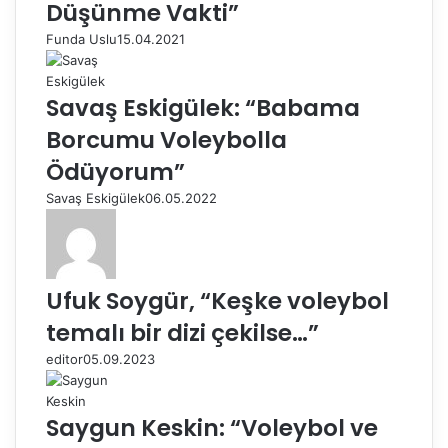
Düşünme Vakti”
Funda Uslu
15.04.2021
Savaş Eskigülek: “Babama
Borcumu Voleybolla
Ödüyorum”
Savaş Eskigülek
06.05.2022
Ufuk Soygür, “Keşke voleybol
temalı bir dizi çekilse…”
editor
05.09.2023
Saygun Keskin: “Voleybol ve