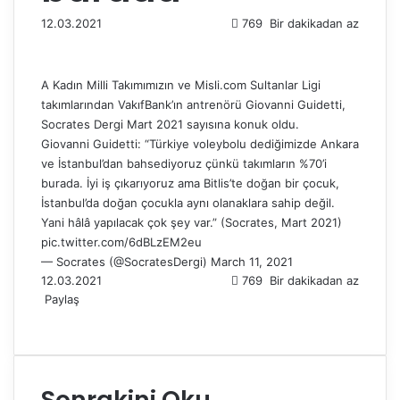
12.03.2021
769
Bir dakikadan az
A Kadın Milli Takımımızın ve Misli.com Sultanlar Ligi
takımlarından VakıfBank’ın antrenörü Giovanni Guidetti,
Socrates Dergi Mart 2021 sayısına konuk oldu.
Giovanni Guidetti: “Türkiye voleybolu dediğimizde Ankara
ve İstanbul’dan bahsediyoruz çünkü takımların %70’i
burada. İyi iş çıkarıyoruz ama Bitlis’te doğan bir çocuk,
İstanbul’da doğan çocukla aynı olanaklara sahip değil.
Yani hâlâ yapılacak çok şey var.” (Socrates, Mart 2021)
pic.twitter.com/6dBLzEM2eu
— Socrates (@SocratesDergi)
March 11, 2021
12.03.2021
769
Bir dakikadan az
Paylaş
F
X
L
T
P
R
W
T
E
Y
a
i
u
i
e
h
e
-
a
c
n
m
n
d
a
l
P
z
e
k
b
t
d
t
e
o
d
Sonrakini Oku
b
e
l
e
i
s
g
s
ı