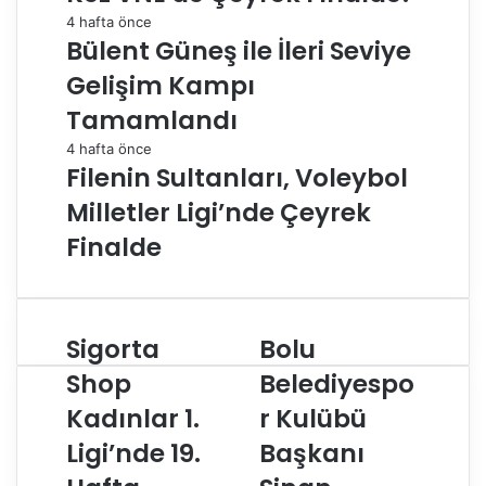
4 hafta önce
Bülent Güneş ile İleri Seviye
Gelişim Kampı
Tamamlandı
4 hafta önce
Filenin Sultanları, Voleybol
Milletler Ligi’nde Çeyrek
Finalde
Sigorta
Bolu
S
B
i
o
Shop
Belediyespo
g
l
Kadınlar 1.
r Kulübü
o
u
r
B
Ligi’nde 19.
Başkanı
t
e
a
l