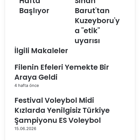
Hafta
Sinan
S
e
Başlıyor
Barut'tan
h
d
o
i
Kuzeyboru'y
p
y
a "etik"
K
e
a
s
uyarısı
d
p
İlgili Makaleler
ı
o
n
r
l
K
Filenin Efeleri Yemekte Bir
a
u
Araya Geldi
r
l
1
ü
4 hafta önce
.
b
L
ü
Festival Voleybol Midi
i
B
Kızlarda Yenilgisiz Türkiye
g
a
i
ş
Şampiyonu ES Voleybol
’
k
15.06.2026
n
a
d
n