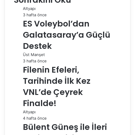
o
d
r
r
t
A
r
t
r
Altyapı
o
I
e
p
a
a
3 hafta önce
k
n
s
p
m
i
ES Voleybol’dan
t
l
e
Galatasaray’a Güçlü
p
a
Destek
y
Üst Manşet
l
3 hafta önce
a
Filenin Efeleri,
ş
Tarihinde İlk Kez
VNL’de Çeyrek
Finalde!
Altyapı
4 hafta önce
Bülent Güneş ile İleri