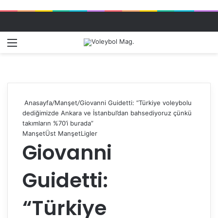
Menü
Dış gö
A
Anasayfa
/
Manşet
/
Giovanni Guidetti: “Türkiye voleybolu
dediğimizde Ankara ve İstanbul’dan bahsediyoruz çünkü
takımların %70’i burada”
Manşet
Üst Manşet
Ligler
Giovanni
Guidetti:
“Türkiye