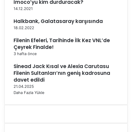
o
Imoco’yu kim durduracak?
r
14.12.2021
u
'
Halkbank, Galatasaray karşısında
y
18.02.2022
a
"
Filenin Efeleri, Tarihinde İlk Kez VNL’de
e
Çeyrek Finalde!
t
3 hafta önce
i
k
Sinead Jack Kısal ve Alexia Carutasu
"
Filenin Sultanları’nın geniş kadrosuna
u
davet edildi
y
21.04.2025
a
Daha Fazla Yükle
r
ı
s
ı