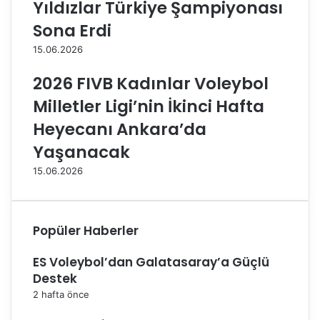
Yıldızlar Türkiye Şampiyonası
e
ı
1
S
Sona Erdi
9
i
15.06.2026
.
n
H
a
2026 FIVB Kadınlar Voleybol
a
n
f
B
Milletler Ligi’nin İkinci Hafta
t
a
Heyecanı Ankara’da
a
r
B
u
Yaşanacak
a
t
15.06.2026
ş
'
l
t
ı
a
y
n
Popüler Haberler
o
K
r
u
ES Voleybol’dan Galatasaray’a Güçlü
z
Destek
e
y
2 hafta önce
b