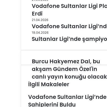
Vodafone Sultanlar Ligi Pla
Erdi
21.04.2026
Vodafone Sultanlar Ligi’nd
19.04.2026
Sultanlar Ligi’nde şampiyo
Burcu Hakyemez Dal, bu
B
u
akşam Gündem Özel'in
r
canlı yayın konuğu olacak
c
u
İlgili Makaleler
H
a
Vodafone Sultanlar Ligi’nd
k
y
Sahiplerini Buldu
e