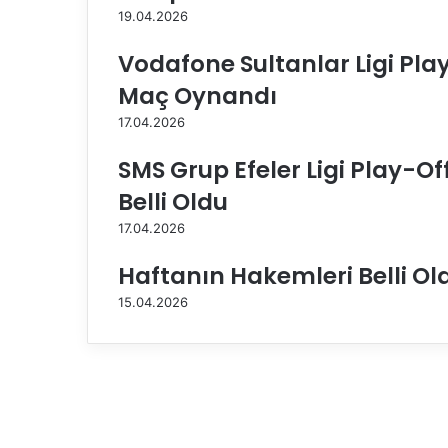
m
19.04.2026
e
z
Vodafone Sultanlar Ligi Pla
D
Maç Oynandı
a
l
17.04.2026
,
b
SMS Grup Efeler Ligi Play-O
u
Belli Oldu
a
k
17.04.2026
ş
a
Haftanın Hakemleri Belli Ol
m
15.04.2026
G
ü
n
d
e
m
Ö