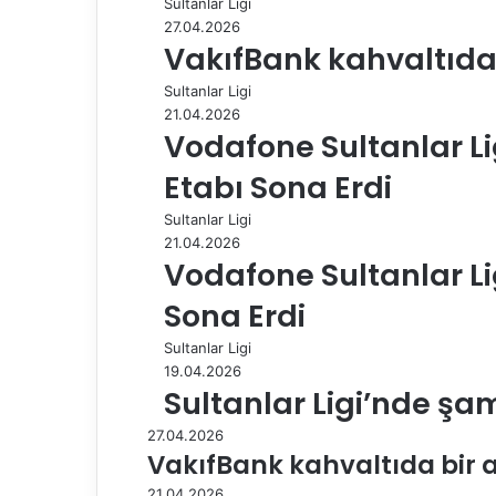
Sultanlar Ligi
o
I
e
p
a
a
27.04.2026
k
n
s
p
m
i
VakıfBank kahvaltıda 
t
l
e
Sultanlar Ligi
p
21.04.2026
a
Vodafone Sultanlar Lig
y
l
Etabı Sona Erdi
a
Sultanlar Ligi
ş
21.04.2026
Vodafone Sultanlar Li
Sona Erdi
Sultanlar Ligi
19.04.2026
Sultanlar Ligi’nde şa
27.04.2026
VakıfBank kahvaltıda bir 
21.04.2026