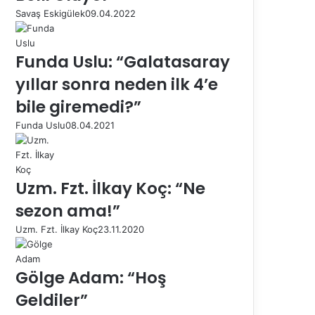
Savaş Eskigülek
09.04.2022
Funda Uslu: “Galatasaray
yıllar sonra neden ilk 4’e
bile giremedi?”
Funda Uslu
08.04.2021
Uzm. Fzt. İlkay Koç: “Ne
sezon ama!”
Uzm. Fzt. İlkay Koç
23.11.2020
Gölge Adam: “Hoş
Geldiler”