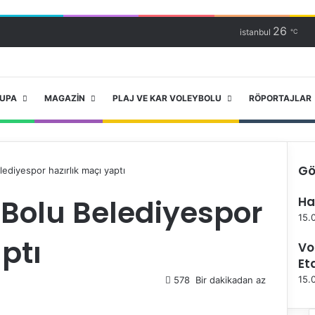
26
istanbul
℃
RUPA
MAGAZIN
PLAJ VE KAR VOLEYBOLU
RÖPORTAJLAR
Gö
lediyespor hazırlık maçı yaptı
K
 Bolu Belediyespor
Ha
a
p
15.
a
ptı
Vo
l
ı
Et
15.
578
Bir dakikadan az