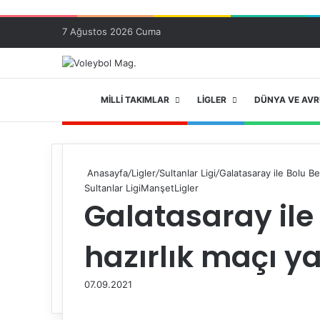
7 Ağustos 2026 Cuma
ANA SAYFA
MILLI TAKIMLAR
LIGLER
DÜNYA VE AV
Anasayfa
/
Ligler
/
Sultanlar Ligi
/
Galatasaray ile Bolu Be
Sultanlar Ligi
Manşet
Ligler
Galatasaray ile
hazırlık maçı ya
07.09.2021