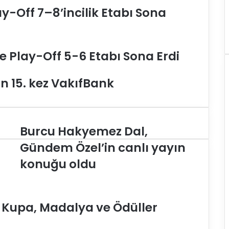
y-Off 7–8’incilik Etabı Sona
e Play-Off 5-6 Etabı Sona Erdi
n 15. kez VakıfBank
Burcu Hakyemez Dal,
B
u
Gündem Özel’in canlı yayın
r
konuğu oldu
c
u
H
a
e Kupa, Madalya ve Ödüller
k
y
e