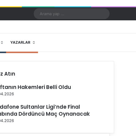
Kayıt Ol
Rastgele Makale
Kenar Bölmesi
Dış görünümü değiştir
Arama
yap
...
X
YouTube
Instagram
YAZARLAR
z Atın
ftanın Hakemleri Belli Oldu
04.2026
dafone Sultanlar Ligi’nde Final
abında Dördüncü Maç Oynanacak
04.2026