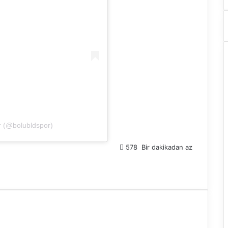
r (@bolubldspor)
578
Bir dakikadan az