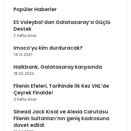
f
t
Popüler Haberler
t
i
a
ES Voleybol’dan Galatasaray’a Güçlü
n
Destek
ı
n
2 hafta önce
M
Imoco’yu kim durduracak?
a
ç
14.12.2021
P
r
Halkbank, Galatasaray karşısında
o
18.02.2022
g
r
Filenin Efeleri, Tarihinde İlk Kez VNL’de
a
Çeyrek Finalde!
m
3 hafta önce
ı
B
Sinead Jack Kısal ve Alexia Carutasu
e
Filenin Sultanları’nın geniş kadrosuna
l
davet edildi
l