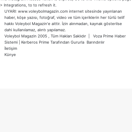
> Integrations, to to refresh it.
UYARI: www.voleybolmagazin.com internet sitesinde yayınlanan
haber, köşe yazısı, fotoğraf, video ve tüm içeriklerin her türlü telif
hakkı Voleybol Magazin'e aittir. İzin alınmadan, kaynak gösterilse
dahi kullanılamaz, alıntı yapılamaz.
Voleybol Magazin 2005 , Tüm Hakları Saklıdır |
Voza Prime Haber
Sistemi
|
Kerberos Prime
Tarafından Gururla
Barındırılır
İletişim
Künye
X
YouTube
Instagram
Facebook
X
LinkedIn
WhatsApp
Telegram
Başa
dön
tuşu