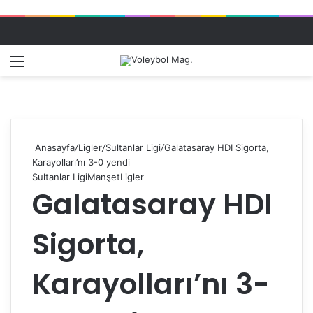
Menü
Dış gö
A
Anasayfa
/
Ligler
/
Sultanlar Ligi
/
Galatasaray HDI Sigorta,
Karayolları’nı 3-0 yendi
Sultanlar Ligi
Manşet
Ligler
Galatasaray HDI
Sigorta,
Karayolları’nı 3-