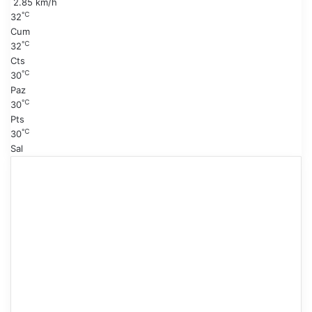
2.85 km/h
f
℃
32
a
Cum
℃
32
Cts
℃
30
Paz
℃
30
Pts
℃
30
Sal