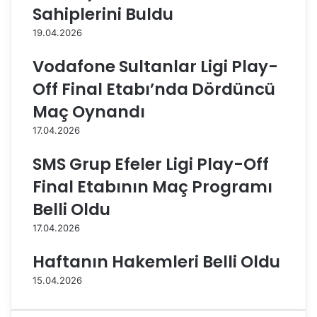
Sahiplerini Buldu
l
r
a
u
19.04.2026
r
p
L
S
Vodafone Sultanlar Ligi Play-
i
i
Off Final Etabı’nda Dördüncü
g
g
i
o
Maç Oynandı
’
r
17.04.2026
n
t
d
a
SMS Grup Efeler Ligi Play-Off
e
’
1
y
Final Etabının Maç Programı
0
ı
Belli Oldu
.
m
v
a
17.04.2026
e
ğ
1
l
Haftanın Hakemleri Belli Oldu
1
u
15.04.2026
.
p
H
e
a
t