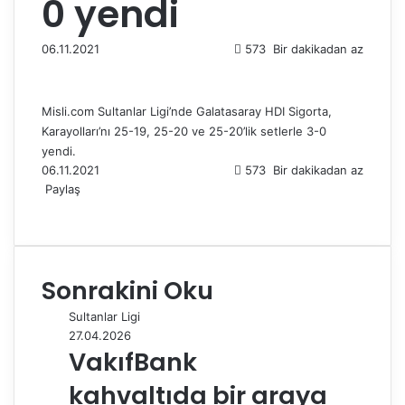
0 yendi
06.11.2021
573
Bir dakikadan az
Misli.com Sultanlar Ligi’nde Galatasaray HDI Sigorta,
Karayolları’nı 25-19, 25-20 ve 25-20’lik setlerle 3-0
yendi.
06.11.2021
573
Bir dakikadan az
Paylaş
F
X
L
T
P
R
W
T
E
Y
a
i
u
i
e
h
e
-
a
c
n
m
n
d
a
l
P
z
e
k
b
t
d
t
e
o
d
Sonrakini Oku
b
e
l
e
i
s
g
s
ı
o
d
r
r
t
A
r
t
r
Sultanlar Ligi
o
I
e
p
a
a
27.04.2026
k
n
s
p
m
i
VakıfBank
t
l
e
kahvaltıda bir araya
p