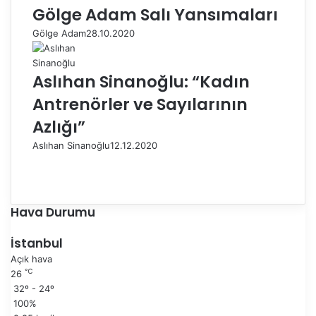
Gölge Adam Salı Yansımaları
Gölge Adam
28.10.2020
Aslıhan Sinanoğlu: “Kadın
Antrenörler ve Sayılarının
Azlığı”
Aslıhan Sinanoğlu
12.12.2020
Ö
n
S
c
o
e
n
Hava Durumu
k
r
i
a
İstanbul
s
k
Açık hava
a
i
℃
26
y
s
32º - 24º
f
a
100%
a
y