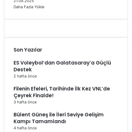
21.04.2025
i
Daha Fazla Yükle
O
l
d
u
Son Yazılar
ES Voleybol’dan Galatasaray’a Güçlü
Destek
2 hafta önce
Filenin Efeleri, Tarihinde İlk Kez VNL’de
Çeyrek Finalde!
3 hafta önce
Bülent Güneş ile İleri Seviye Gelişim
Kampı Tamamlandı
4 hafta önce