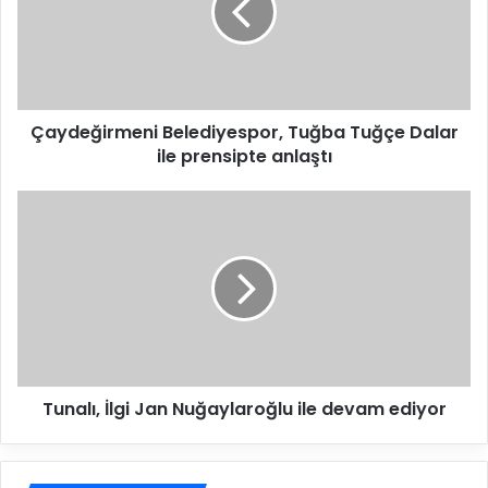
e
ğ
i
r
m
Çaydeğirmeni Belediyespor, Tuğba Tuğçe Dalar
e
ile prensipte anlaştı
n
i
B
T
e
u
l
n
e
a
d
l
i
ı
y
,
e
İ
s
l
p
Tunalı, İlgi Jan Nuğaylaroğlu ile devam ediyor
g
o
i
r
J
,
a