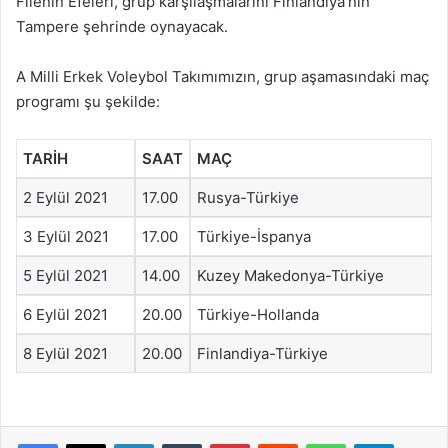
Filenin Efeleri, grup karşılaşmalarını Finlandiya’nın
Tampere şehrinde oynayacak.
A Milli Erkek Voleybol Takımımızın, grup aşamasındaki maç
programı şu şekilde:
TARİH
SAAT
MAÇ
2 Eylül 2021
17.00
Rusya-Türkiye
3 Eylül 2021
17.00
Türkiye-İspanya
5 Eylül 2021
14.00
Kuzey Makedonya-Türkiye
6 Eylül 2021
20.00
Türkiye-Hollanda
8 Eylül 2021
20.00
Finlandiya-Türkiye
Facebook
X
LinkedIn
Tumblr
Pinterest
Reddit
WhatsApp
Telegram