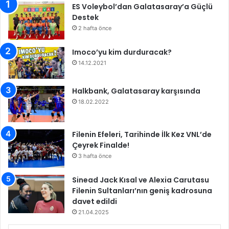
n
e
ES Voleybol’dan Galatasaray’a Güçlü
s
d
Destek
i
i
2 hafta önce
p
y
t
o
Imoco’yu kim durduracak?
e
r
14.12.2021
a
n
l
Halkbank, Galatasaray karşısında
a
18.02.2022
ş
t
ı
Filenin Efeleri, Tarihinde İlk Kez VNL’de
Çeyrek Finalde!
3 hafta önce
Sinead Jack Kısal ve Alexia Carutasu
Filenin Sultanları’nın geniş kadrosuna
davet edildi
21.04.2025