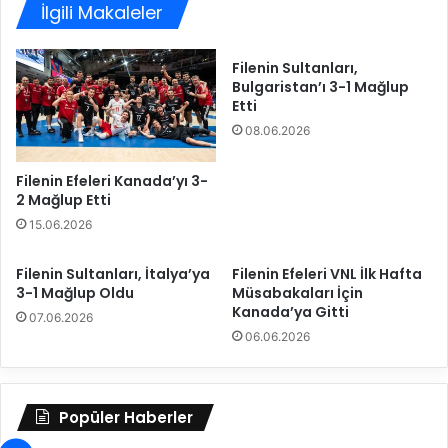
T
İlgili Makaleler
n
u
N
ğ
u
Filenin Sultanları,
b
ğ
Bulgaristan’ı 3-1 Mağlup
a
a
Etti
T
y
08.06.2026
u
l
ğ
a
ç
r
Filenin Efeleri Kanada’yı 3-
e
2 Mağlup Etti
o
D
ğ
15.06.2026
a
l
l
u
Filenin Sultanları, İtalya’ya
Filenin Efeleri VNL İlk Hafta
a
i
3-1 Mağlup Oldu
Müsabakaları İçin
r
l
Kanada’ya Gitti
07.06.2026
i
e
06.06.2026
l
d
e
e
p
v
r
a
Popüler Haberler
e
m