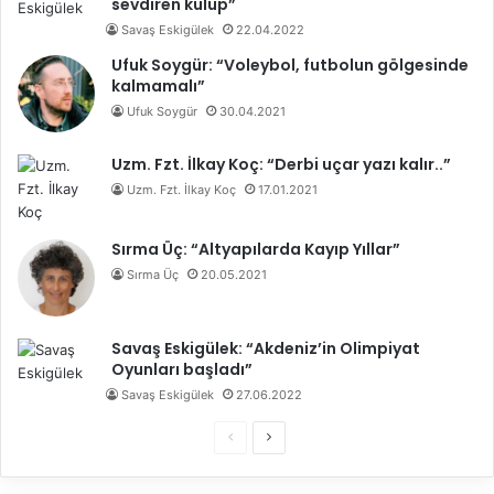
sevdiren kulüp”
Savaş Eskigülek
22.04.2022
Ufuk Soygür: “Voleybol, futbolun gölgesinde
kalmamalı”
Ufuk Soygür
30.04.2021
Uzm. Fzt. İlkay Koç: “Derbi uçar yazı kalır..”
Uzm. Fzt. İlkay Koç
17.01.2021
Sırma Üç: “Altyapılarda Kayıp Yıllar”
Sırma Üç
20.05.2021
Savaş Eskigülek: “Akdeniz’in Olimpiyat
Oyunları başladı”
Savaş Eskigülek
27.06.2022
Ö
S
n
o