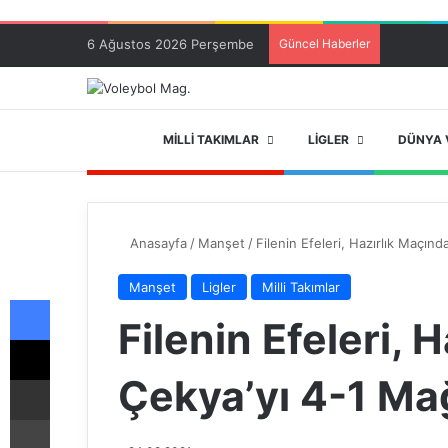
6 Ağustos 2026 Perşembe
Güncel Haberler
ANA SAYFA
MILLI TAKIMLAR
LIGLER
DÜNYA 
Anasayfa
/
Manşet
/
Filenin Efeleri, Hazırlık Maçınd
Manşet
Ligler
Milli Takımlar
Facebook
Filenin Efeleri, 
X
Çekya’yı 4-1 Mağ
E-Posta ile paylaş
Yazdır