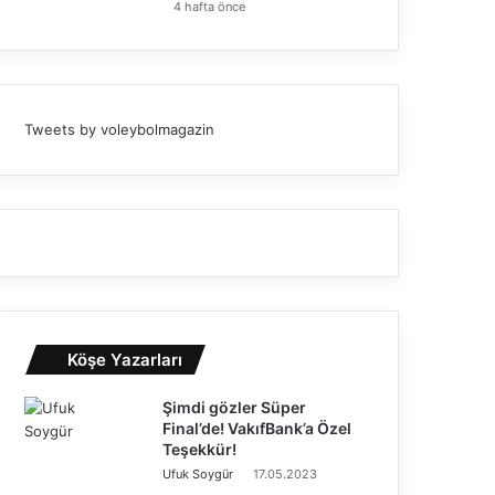
4 hafta önce
Tweets by voleybolmagazin
Köşe Yazarları
Şimdi gözler Süper
Final’de! VakıfBank’a Özel
Teşekkür!
Ufuk Soygür
17.05.2023