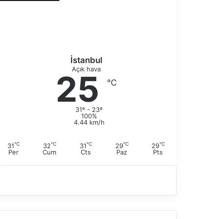
k
a
i
y
s
f
a
a
y
f
İstanbul
a
Açık hava
25
℃
31º - 23º
100%
4.44 km/h
℃
℃
℃
℃
℃
31
32
31
29
29
Per
Cum
Cts
Paz
Pts