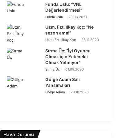
Funda Uslu: “VNL
Değerlendirmesi”
Funda Uslu
28.06.2021
Uzm. Fzt. İlkay Koç: “Ne
sezon ama!”
Uzm. Fzt. İlkay Koç
23.11.2020
Sırma Üç: “İyi Oyuncu
Olmak için Yetenekli
Olmak Yetmiyor”
Sırma Üç
01.09.2020
Gölge Adam Salı
Yansımaları
Gölge Adam
28.10.2020
Ö
n
S
c
o
e
n
k
r
i
Hava Durumu
a
s