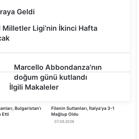
Araya Geldi
illetler Ligi’nin İkinci Hafta
cak
M
Marcello Abbondanza'nın
a
doğum günü kutlandı
r
c
İlgili Makaleler
e
l
l
tanları, Bulgaristan’ı
Filenin Sultanları, İtalya’ya 3-1
o
 Etti
Mağlup Oldu
A
07.06.2026
b
b
o