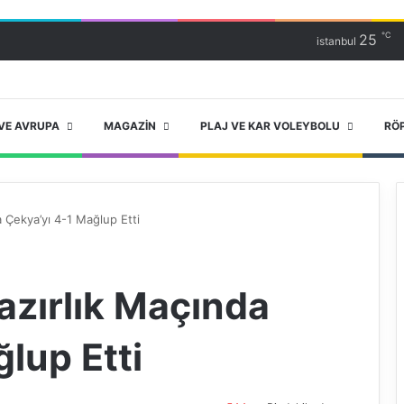
℃
25
istanbul
VE AVRUPA
MAGAZIN
PLAJ VE KAR VOLEYBOLU
RÖ
a Çekya’yı 4-1 Mağlup Etti
Hazırlık Maçında
lup Etti