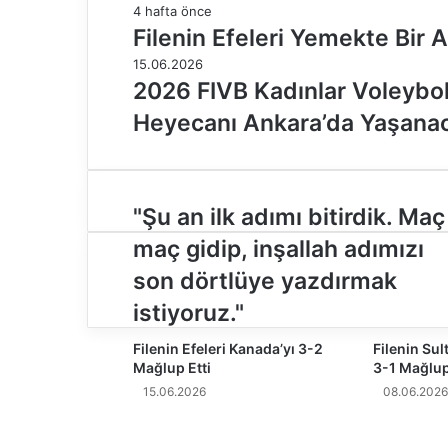
4 hafta önce
Filenin Efeleri Yemekte Bir 
15.06.2026
2026 FIVB Kadınlar Voleybol M
Heyecanı Ankara’da Yaşana
"
"Şu an ilk adımı bitirdik. Maç
Ş
maç gidip, inşallah adımızı
u
a
son dörtlüye yazdırmak
n
istiyoruz."
i
l
Filenin Efeleri Kanada’yı 3-2
Filenin Sul
k
Mağlup Etti
3-1 Mağlup
a
15.06.2026
08.06.2026
d
ı
m