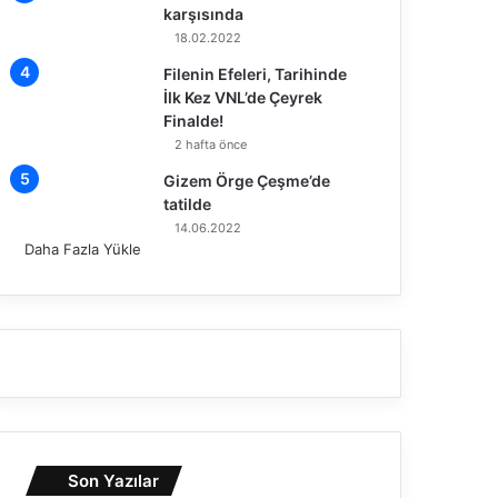
karşısında
18.02.2022
Filenin Efeleri, Tarihinde
İlk Kez VNL’de Çeyrek
Finalde!
2 hafta önce
Gizem Örge Çeşme’de
tatilde
14.06.2022
Daha Fazla Yükle
Son Yazılar