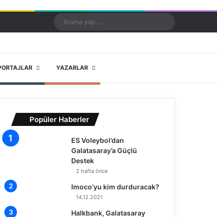
Kayıt Ol
Rastgele Makale
Kenar Bölmesi
Dış görünümü değiştir
Arama
yap
...
X
YouTube
Instagram
PORTAJLAR
YAZARLAR
Popüler Haberler
ES Voleybol’dan
Galatasaray’a Güçlü
Destek
2 hafta önce
Imoco’yu kim durduracak?
14.12.2021
Halkbank, Galatasaray