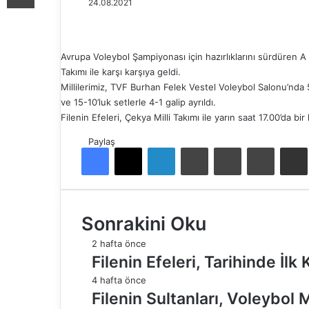
24.08.2021
Avrupa Voleybol Şampiyonası için hazırlıklarını sürdüren A
Takımı ile karşı karşıya geldi.
Millilerimiz, TVF Burhan Felek Vestel Voleybol Salonu’nd
ve 15-10’luk setlerle 4-1 galip ayrıldı.
Filenin Efeleri, Çekya Milli Takımı ile yarın saat 17.00’da bi
Paylaş
Facebook
X
LinkedIn
Tumblr
Pinterest
Reddit
E-Pos
Sonrakini Oku
2 hafta önce
Filenin Efeleri, Tarihinde İl
4 hafta önce
Filenin Sultanları, Voleybol 