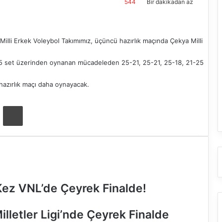
544
Bir dakikadan az
 Milli Erkek Voleybol Takımımız, üçüncü hazırlık maçında Çekya Milli
a 5 set üzerinden oynanan mücadeleden 25-21, 25-21, 25-18, 21-25
r hazırlık maçı daha oynayacak.
ta ile paylaş
Yazdır
k Kez VNL’de Çeyrek Finalde!
Milletler Ligi’nde Çeyrek Finalde