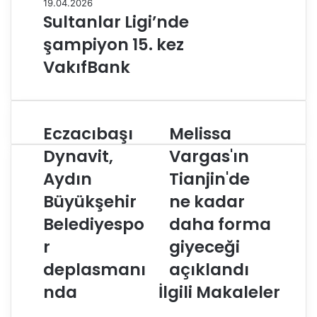
19.04.2026
Sultanlar Ligi’nde
şampiyon 15. kez
VakıfBank
Eczacıbaşı
Melissa
E
M
c
e
Dynavit,
Vargas'ın
z
l
Aydın
Tianjin'de
a
i
c
s
Büyükşehir
ne kadar
ı
s
b
Belediyespo
a
daha forma
a
V
r
giyeceği
ş
a
ı
r
deplasmanı
açıklandı
D
g
nda
İlgili Makaleler
y
a
n
s