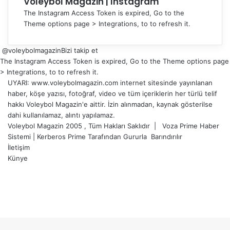
Voleybol Magazin | Instagram
The Instagram Access Token is expired, Go to the
Theme options page > Integrations, to to refresh it.
@voleybolmagazin
Bizi takip et
The Instagram Access Token is expired, Go to the Theme options page
> Integrations, to to refresh it.
UYARI: www.voleybolmagazin.com internet sitesinde yayınlanan
haber, köşe yazısı, fotoğraf, video ve tüm içeriklerin her türlü telif
hakkı Voleybol Magazin'e aittir. İzin alınmadan, kaynak gösterilse
dahi kullanılamaz, alıntı yapılamaz.
Voleybol Magazin 2005 , Tüm Hakları Saklıdır |
Voza Prime Haber
Sistemi
|
Kerberos Prime
Tarafından Gururla
Barındırılır
İletişim
Künye
X
YouTube
Instagram
Facebook
X
LinkedIn
WhatsApp
Telegram
Başa
dön