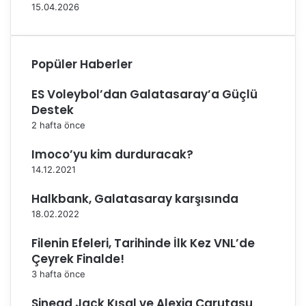
e
a
15.04.2026
l
h
e
a
d
f
i
o
Popüler Haberler
y
r
e
m
ES Voleybol’dan Galatasaray’a Güçlü
s
a
Destek
p
g
2 hafta önce
o
i
r
y
Imoco’yu kim durduracak?
d
e
14.12.2021
e
c
p
e
Halkbank, Galatasaray karşısında
l
ğ
18.02.2022
a
i
s
a
Filenin Efeleri, Tarihinde İlk Kez VNL’de
m
ç
Çeyrek Finalde!
a
ı
n
k
3 hafta önce
ı
l
Sinead Jack Kısal ve Alexia Carutasu
n
a