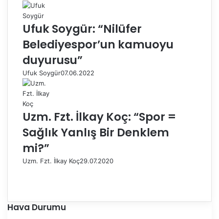
Ufuk Soygür: “Nilüfer
Belediyespor’un kamuoyu
duyurusu”
Ufuk Soygür
07.06.2022
Uzm. Fzt. İlkay Koç: “Spor =
Sağlık Yanlış Bir Denklem
mi?”
Uzm. Fzt. İlkay Koç
29.07.2020
Ö
n
S
c
o
e
n
Hava Durumu
k
r