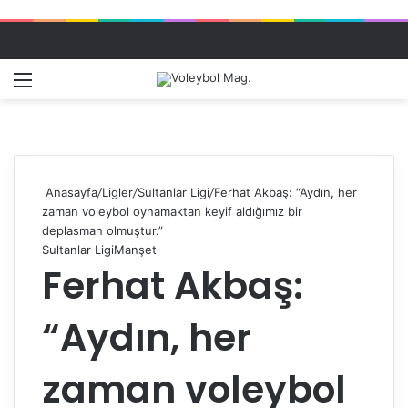
Menü
Dış gö
A
Anasayfa
/
Ligler
/
Sultanlar Ligi
/
Ferhat Akbaş: “Aydın, her
zaman voleybol oynamaktan keyif aldığımız bir
deplasman olmuştur.”
Sultanlar Ligi
Manşet
Ferhat Akbaş:
“Aydın, her
zaman voleybol