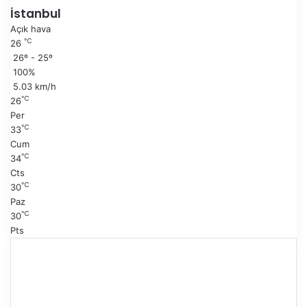
i
a
İstanbul
s
k
Açık hava
a
i
℃
26
y
s
26º - 25º
f
a
100%
a
y
5.03 km/h
f
℃
26
a
Per
℃
33
Cum
℃
34
Cts
℃
30
Paz
℃
30
Pts