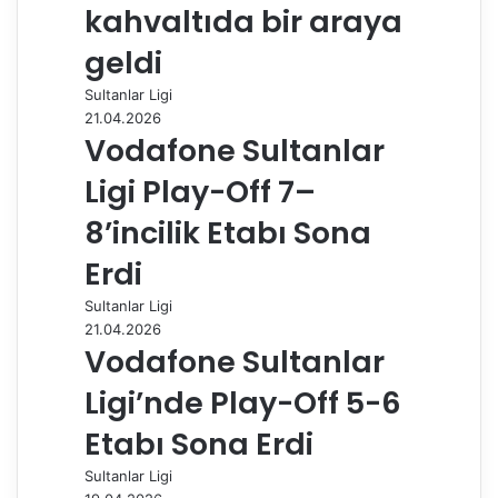
e
kahvaltıda bir araya
p
a
geldi
y
Sultanlar Ligi
l
21.04.2026
a
Vodafone Sultanlar
ş
Ligi Play-Off 7–
8’incilik Etabı Sona
Erdi
Sultanlar Ligi
21.04.2026
Vodafone Sultanlar
Ligi’nde Play-Off 5-6
Etabı Sona Erdi
Sultanlar Ligi