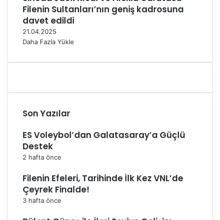
Filenin Sultanları’nın geniş kadrosuna
d
n
a
d
davet edildi
ı
21.04.2025
Daha Fazla Yükle
Son Yazılar
ES Voleybol’dan Galatasaray’a Güçlü
Destek
2 hafta önce
Filenin Efeleri, Tarihinde İlk Kez VNL’de
Çeyrek Finalde!
3 hafta önce