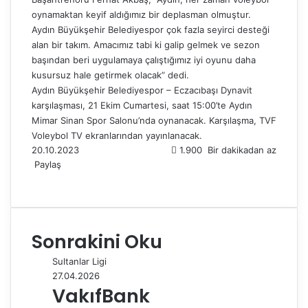
oynamaktan keyif aldığımız bir deplasman olmuştur.
Aydın Büyükşehir Belediyespor çok fazla seyirci desteği
alan bir takım. Amacımız tabi ki galip gelmek ve sezon
başından beri uygulamaya çalıştığımız iyi oyunu daha
kusursuz hale getirmek olacak” dedi.
Aydın Büyükşehir Belediyespor – Eczacıbaşı Dynavit
karşılaşması, 21 Ekim Cumartesi, saat 15:00’te Aydın
Mimar Sinan Spor Salonu’nda oynanacak. Karşılaşma, TVF
Voleybol TV ekranlarından yayınlanacak.
20.10.2023
1.900
Bir dakikadan az
Paylaş
F
X
L
T
P
R
W
T
E
Y
a
i
u
i
e
h
e
-
a
c
n
m
n
d
a
l
P
z
e
k
b
t
d
t
e
o
d
Sonrakini Oku
b
e
l
e
i
s
g
s
ı
o
d
r
r
t
A
r
t
r
Sultanlar Ligi
o
I
e
p
a
a
27.04.2026
k
n
s
p
m
i
VakıfBank
t
l