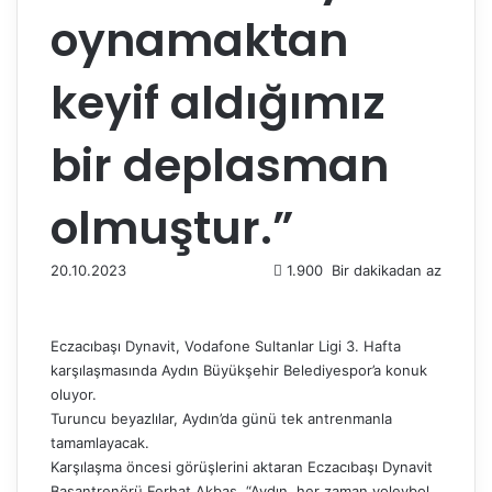
oynamaktan
keyif aldığımız
bir deplasman
olmuştur.”
20.10.2023
1.900
Bir dakikadan az
Eczacıbaşı Dynavit, Vodafone Sultanlar Ligi 3. Hafta
karşılaşmasında Aydın Büyükşehir Belediyespor’a konuk
oluyor.
Turuncu beyazlılar, Aydın’da günü tek antrenmanla
tamamlayacak.
Karşılaşma öncesi görüşlerini aktaran Eczacıbaşı Dynavit
Başantrenörü Ferhat Akbaş, “Aydın, her zaman voleybol