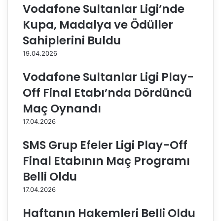
a
'
Vodafone Sultanlar Ligi’nde
v
ı
Kupa, Madalya ve Ödüller
i
n
t
T
Sahiplerini Buldu
,
i
19.04.2026
A
a
y
n
Vodafone Sultanlar Ligi Play-
d
j
ı
i
Off Final Etabı’nda Dördüncü
n
n
Maç Oynandı
B
'
ü
d
17.04.2026
y
e
ü
n
SMS Grup Efeler Ligi Play-Off
k
e
Final Etabının Maç Programı
ş
k
e
a
Belli Oldu
h
d
17.04.2026
i
a
r
r
Haftanın Hakemleri Belli Oldu
B
d