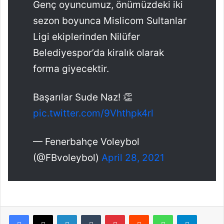
Genç oyuncumuz, önümüzdeki iki
sezon boyunca Mislicom Sultanlar
Ligi ekiplerinden Nilüfer
Belediyespor’da kiralık olarak
forma giyecektir.
Başarılar Sude Naz! 👏
pic.twitter.com/9Vhthpk4rl
— Fenerbahçe Voleybol
(@FBvoleybol)
April 28, 2021
Facebook
X
LinkedIn
Tumblr
Pinterest
Reddit
WhatsApp
Telegram