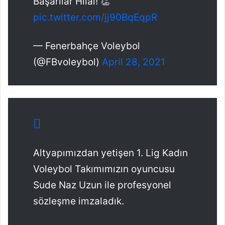
Başarılar Hilal! 👏
pic.twitter.com/jj90BqEqpR
— Fenerbahçe Voleybol
(@FBvoleybol)
April 28, 2021
Altyapımızdan yetişen 1. Lig Kadın
Voleybol Takımımızın oyuncusu
Sude Naz Uzun ile profesyonel
sözleşme imzaladık.