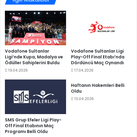
e
ı
r
n
h
B
a
ü
t
y
A
ü
k
k
b
ş
Vodafone Sultanlar
Vodafone Sultanlar Ligi
a
Ligi’nde Kupa, Madalya ve
Play-Off Final Etabı’nda
e
Ödüller Sahiplerini Buldu
Dördüncü Maç Oynandı
ş
h
'
i
19.04.2026
17.04.2026
ı
r
n
B
Haftanın Hakemleri Belli
y
e
Oldu
o
l
15.04.2026
l
e
l
d
a
i
SMS Grup Efeler Ligi Play-
r
y
Off Final Etabının Maç
ı
e
Programı Belli Oldu
r
s