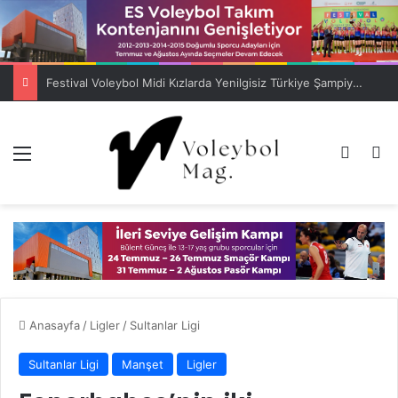
Festival Voleybol Midi Kızlarda Yenilgisiz Türkiye Şampiyonu ES Voleybol
Menü
Dış gö
A
Anasayfa
/
Ligler
/
Sultanlar Ligi
Sultanlar Ligi
Manşet
Ligler