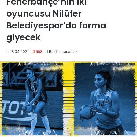
Fenerbahçe’nin iki
oyuncusu Nilüfer
Belediyespor’da forma
giyecek
28.04.2021
558
Bir dakikadan az