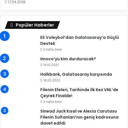
17.04.2026
e
p
s
o
m
r
e
'
Popüler Haberler
n
d
a
a
ES Voleybol’dan Galatasaray’a Güçlü
y
Destek
r
2 hafta önce
ı
l
Imoco’yu kim durduracak?
d
14.12.2021
ı
Halkbank, Galatasaray karşısında
18.02.2022
Filenin Efeleri, Tarihinde İlk Kez VNL’de
Çeyrek Finalde!
3 hafta önce
Sinead Jack Kısal ve Alexia Carutasu
Filenin Sultanları’nın geniş kadrosuna
davet edildi