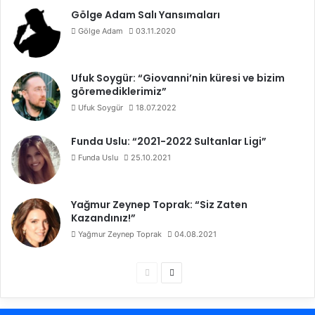
Gölge Adam Salı Yansımaları
Gölge Adam
03.11.2020
Ufuk Soygür: “Giovanni’nin küresi ve bizim
göremediklerimiz”
Ufuk Soygür
18.07.2022
Funda Uslu: “2021-2022 Sultanlar Ligi”
Funda Uslu
25.10.2021
Yağmur Zeynep Toprak: “Siz Zaten
Kazandınız!”
Yağmur Zeynep Toprak
04.08.2021
Ö
S
n
o
c
n