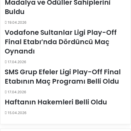
Madalya ve Ödüller Sahiplerini
t
m
Buldu
e
e
s
t
19.04.2026
t
Ş
s
a
Vodafone Sultanlar Ligi Play-Off
o
h
Final Etabı’nda Dördüncü Maç
n
i
u
n
Oynandı
ç
d
l
ö
17.04.2026
a
n
SMS Grup Efeler Ligi Play-Off Final
r
e
ı
m
Etabının Maç Programı Belli Oldu
h
i
a
!
17.04.2026
k
Haftanın Hakemleri Belli Oldu
k
ı
15.04.2026
n
d
a