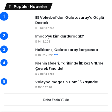
b
Popüler Haberler
i
l
ES Voleybol’dan Galatasaray’a Güçlü
g
Destek
i
l
3 hafta önce
e
Imoco’yu kim durduracak?
n
14.12.2021
d
i
Halkbank, Galatasaray karşısında
r
18.02.2022
m
Filenin Efeleri, Tarihinde İlk Kez VNL’de
e
Çeyrek Finalde!
3 hafta önce
Voleybolmagazin.Com 15 Yaşında!
10.10.2020
Daha Fazla Yükle