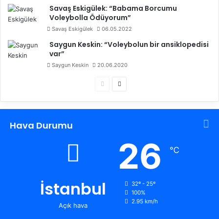
Savaş Eskigülek: “Babama Borcumu
Voleybolla Ödüyorum”
Savaş Eskigülek
06.05.2022
Saygun Keskin: “Voleybolun bir ansiklopedisi
var”
Saygun Keskin
20.06.2020
Ö
S
n
o
c
n
Hava Durumu
e
r
k
a
26
℃
i
k
s
i
a
s
İstanbul
32º - 25º
100%
y
a
2.95 km/h
Açık hava
f
y