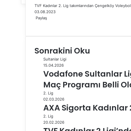
TVF Kadınlar 2. Lig takımlarından Çengelköy Voleybol
03.08.2023
Paylaş
F
X
L
T
P
R
W
T
E
Y
a
i
u
i
e
h
e
-
a
c
n
m
n
d
a
l
P
z
e
k
b
t
d
t
e
o
d
Sonrakini Oku
b
e
l
e
i
s
g
s
ı
o
d
r
r
t
A
r
t
r
Sultanlar Ligi
o
I
e
p
a
a
15.04.2026
k
n
s
p
m
i
Vodafone Sultanlar Li
t
l
e
Maç Programı Belli O
p
a
2. Lig
y
02.03.2026
l
AXA Sigorta Kadınlar 2
a
2. Lig
ş
20.02.2026
TVF Kadınlar 2.Ligi’nde