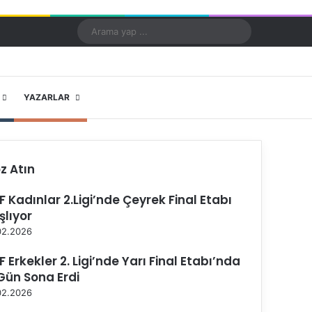
Kayıt Ol
Rastgele Makale
Kenar Bölmesi
Dış görünümü değiştir
Arama
yap
...
X
YouTube
Instagram
YAZARLAR
z Atın
F Kadınlar 2.Ligi’nde Çeyrek Final Etabı
şlıyor
02.2026
F Erkekler 2. Ligi’nde Yarı Final Etabı’nda
 Gün Sona Erdi
02.2026