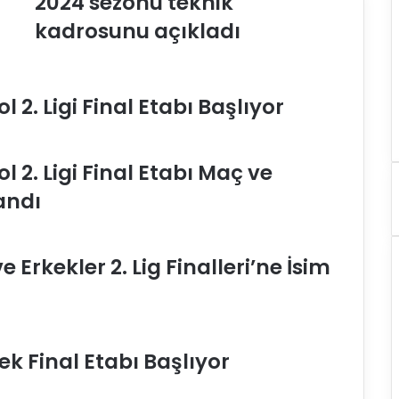
2024 sezonu teknik
r
kadrosunu açıkladı
z
a
S
p
 2. Ligi Final Etabı Başlıyor
o
r
K
u
 2. Ligi Final Etabı Maç ve
l
ü
andı
b
ü
,
 Erkekler 2. Lig Finalleri’ne İsim
2
0
2
3
-
ek Final Etabı Başlıyor
2
0
2