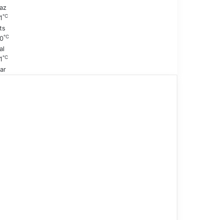
az
℃
1
ts
℃
0
al
℃
1
ar