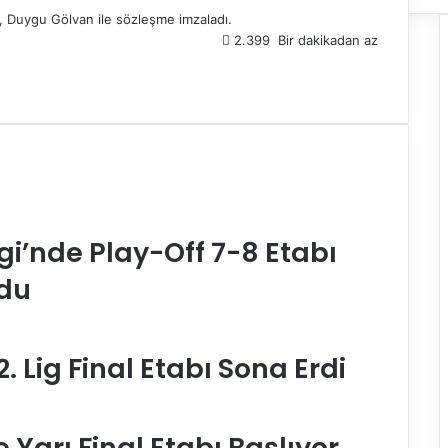
, Duygu Gölvan ile sözleşme imzaladı.
2.399
Bir dakikadan az
gi’nde Play-Off 7-8 Etabı
ldu
. Lig Final Etabı Sona Erdi
 Yarı Final Etabı Başlıyor