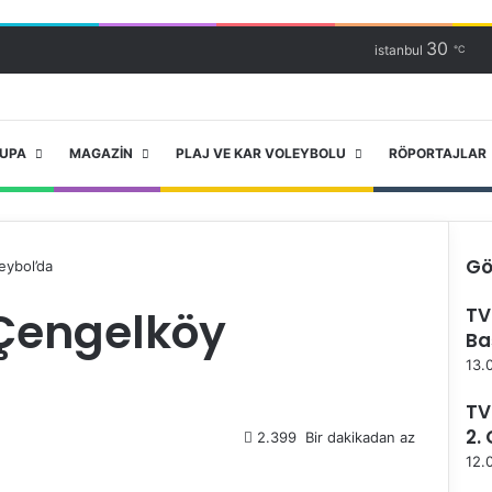
30
istanbul
℃
RUPA
MAGAZIN
PLAJ VE KAR VOLEYBOLU
RÖPORTAJLAR
Gö
eybol’da
K
Çengelköy
TV
a
Ba
p
a
13.
l
ı
TV
2.
2.399
Bir dakikadan az
12.