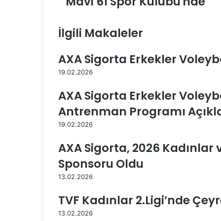
Mavi 61 Spor Kulübü'nde
a
y
d
İlgili Makaleler
a
C
AXA Sigorta Erkekler Voleybol
e
r
19.02.2026
e
n
AXA Sigorta Erkekler Voleybol
Ö
z
Antrenman Programı Açıkl
e
19.02.2026
r
B
AXA Sigorta, 2026 Kadınlar ve
o
r
Sponsoru Oldu
d
13.02.2026
o
M
TVF Kadınlar 2.Ligi’nde Çeyr
a
v
13.02.2026
i