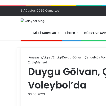
8 Ağustos 2026 Cumartesi
ANA SAYFA
MILLI TAKIMLAR
LIGLER
DÜNYA VE AV
Anasayfa
/
Ligler
/
2. Lig
/
Duygu Gölvan, Çengelköy Vol
2. Lig
Manşet
Duygu Gölvan, 
Voleybol’da
03.08.2023