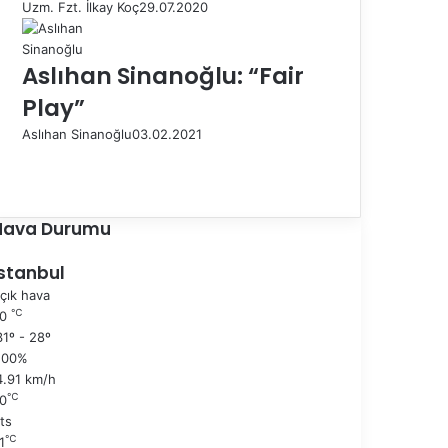
Uzm. Fzt. İlkay Koç
29.07.2020
Aslıhan Sinanoğlu: “Fair
Play”
Aslıhan Sinanoğlu
03.02.2021
Ö
n
S
c
o
e
n
Hava Durumu
k
r
i
a
İstanbul
s
k
çık hava
a
i
℃
30
y
s
1º - 28º
f
a
100%
a
y
4.91 km/h
f
℃
0
a
ts
℃
1