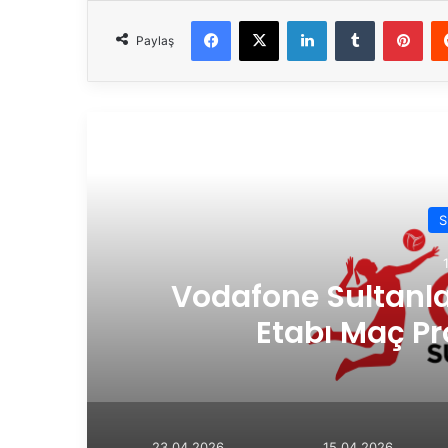
Facebook
X
LinkedIn
Tumblr
Pinterest
Paylaş
Son
S
Vodafone Sultanlar
Etabı Maç Pr
23.04.2026
15.04.2026