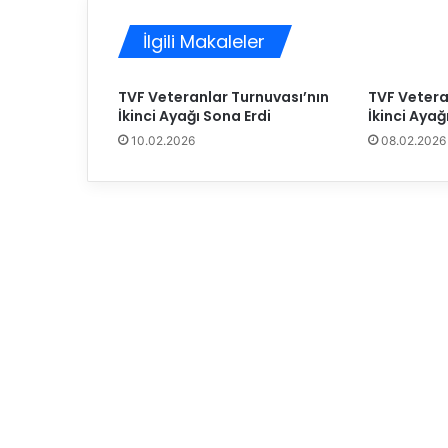
l
a
İlgili Makaleler
r
L
i
TVF Veteranlar Turnuvası’nın
TVF Vetera
g
İkinci Ayağı Sona Erdi
İkinci Ayağ
i
10.02.2026
08.02.2026
”
n
i
n
İ
s
i
m
,
K
a
d
ı
n
M