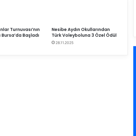
,
y
e
m
e
nlar Turnuvası’nın
Nesibe Aydın Okullarından
k
ı Bursa’da Başladı
Türk Voleyboluna 3 Özel Ödül
t
28.11.2025
e
b
i
r
a
r
a
y
a
g
e
l
d
i