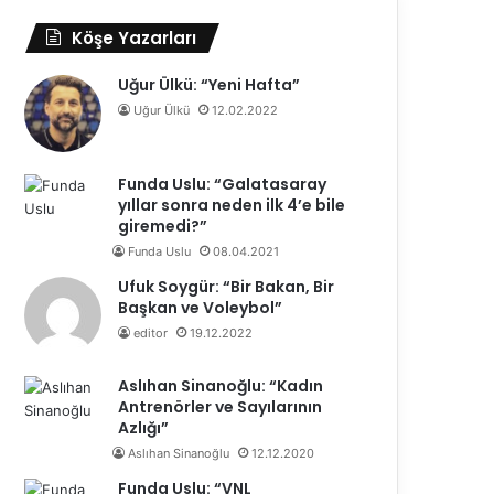
Köşe Yazarları
Uğur Ülkü: “Yeni Hafta”
Uğur Ülkü
12.02.2022
Funda Uslu: “Galatasaray
yıllar sonra neden ilk 4’e bile
giremedi?”
Funda Uslu
08.04.2021
Ufuk Soygür: “Bir Bakan, Bir
Başkan ve Voleybol”
editor
19.12.2022
Aslıhan Sinanoğlu: “Kadın
Antrenörler ve Sayılarının
Azlığı”
Aslıhan Sinanoğlu
12.12.2020
Funda Uslu: “VNL