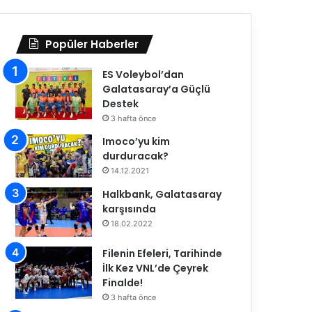
Popüler Haberler
ES Voleybol’dan
Galatasaray’a Güçlü
Destek
3 hafta önce
Imoco’yu kim
durduracak?
14.12.2021
Halkbank, Galatasaray
karşısında
18.02.2022
Filenin Efeleri, Tarihinde
İlk Kez VNL’de Çeyrek
Finalde!
3 hafta önce