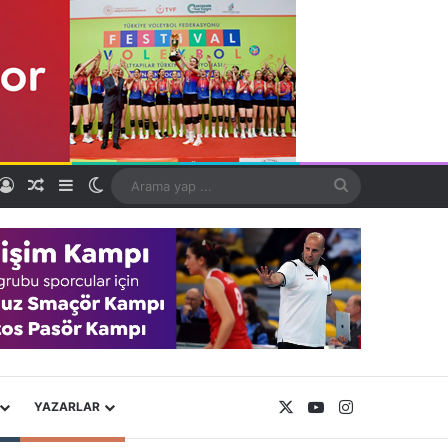
Kayıt Ol
Rastgele Makale
Kenar Bölmesi
Dış görünümü değiştir
Arama
yap
...
X
YouTube
Instagram
YAZARLAR