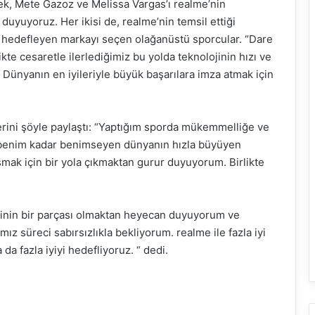
ek, Mete Gazoz ve Melissa Vargas’ı realme’nin
uyuyoruz. Her ikisi de, realme’nin temsil ettiği
yı hedefleyen markayı seçen olağanüstü sporcular. “Dare
ikte cesaretle ilerlediğimiz bu yolda teknolojinin hızı ve
 Dünyanın en iyileriyle büyük başarılara imza atmak için
lerini şöyle paylaştı: “Yaptığım sporda mükemmelliğe ve
ni benim kadar benimseyen dünyanın hızla büyüyen
mak için bir yola çıkmaktan gurur duyuyorum. Birlikte
esinin bir parçası olmaktan heyecan duyuyorum ve
 süreci sabırsızlıkla bekliyorum. realme ile fazla iyi
a fazla iyiyi hedefliyoruz. “ dedi.