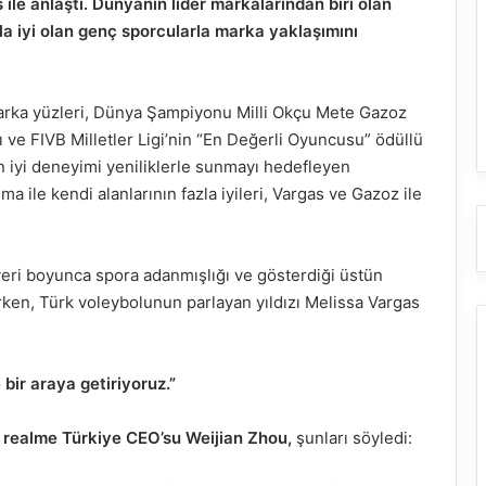
s ile anlaştı. Dünyanın lider markalarından biri olan
a iyi olan genç sporcularla marka yaklaşımını
arka yüzleri, Dünya Şampiyonu Milli Okçu Mete Gazoz
ı ve FIVB Milletler Ligi’nin “En Değerli Oyuncusu” ödüllü
en iyi deneyimi yeniliklerle sunmayı hedefleyen
 ile kendi alanlarının fazla iyileri, Vargas ve Gazoz ile
yeri boyunca spora adanmışlığı ve gösterdiği üstün
lirken, Türk voleybolunun parlayan yıldızı Melissa Vargas
bir araya getiriyoruz.”
n
realme Türkiye CEO
’su Weijian Zhou,
şunları söyledi: