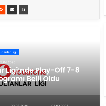
Reddit
E-Posta ile paylaş
Yazdır
rakini Oku
ultanlar Ligi
15.04.2026
 Ligi’nde Play-Off 7-8
ogramı Belli Oldu
20.03.2026
03.03.2026