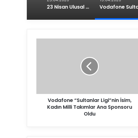
23 Nisan Ulusal Egemenlik ve Çocuk Bayramı Kutlu Olsun
V
o
d
a
f
o
n
e
“
Vodafone “Sultanlar Ligi”nin İsim,
S
Kadın Milli Takımlar Ana Sponsoru
u
l
Oldu
t
a
n