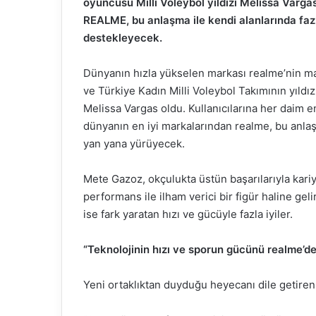
oyuncusu Mı̇llı̇ Voleybol yıldızı Melissa Varga
REALME, bu anlaşma ile kendi alanlarında fazl
destekleyecek.
Dünyanın hızla yükselen markası realme’nin m
ve Türkiye Kadın Milli Voleybol Takımının yıldız
Melissa Vargas oldu. Kullanıcılarına her daim 
dünyanın en iyi markalarından realme, bu anlaşma
yan yana yürüyecek.
Mete Gazoz, okçulukta üstün başarılarıyla kari
performans ile ilham verici bir figür haline ge
ise fark yaratan hızı ve gücüyle fazla iyiler.
“Teknolojinin hızı ve sporun gücünü realme’de 
Yeni ortaklıktan duyduğu heyecanı dile getire