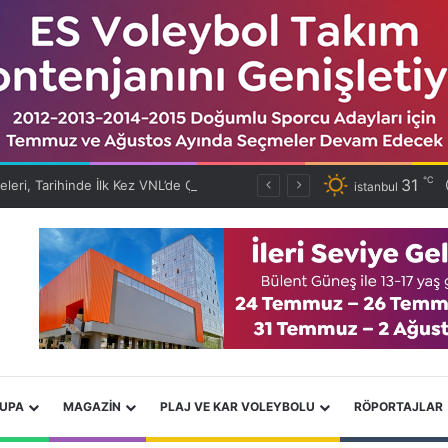
℃
31
Filenin Efeleri, Tarihinde İlk Kez VNL’de Çeyrek Finalde!
istanbul
RUPA
MAGAZIN
PLAJ VE KAR VOLEYBOLU
RÖPORTAJLAR