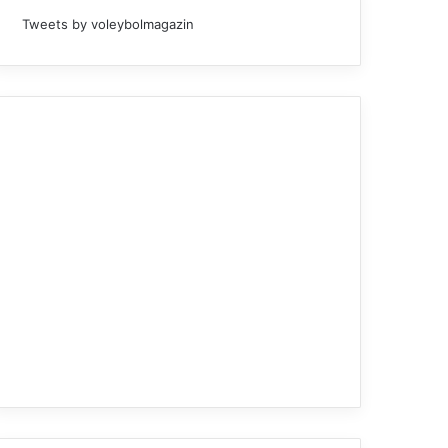
Tweets by voleybolmagazin
Güncel Haberler
20.03.2026
TVF Başkanı Mehmet Aki
Ramazan Bayramı Kut