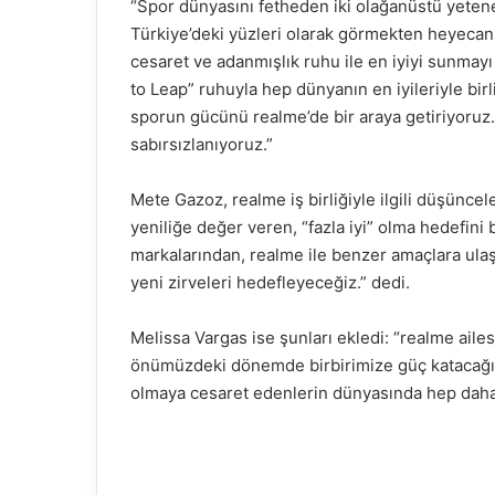
“Spor dünyasını fetheden iki olağanüstü yeten
Türkiye’deki yüzleri olarak görmekten heyecan d
cesaret ve adanmışlık ruhu ile en iyiyi sunma
to Leap” ruhuyla hep dünyanın en iyileriyle birl
sporun gücünü realme’de bir araya getiriyoruz.
sabırsızlanıyoruz.”
Mete Gazoz, realme iş birliğiyle ilgili düşünce
yeniliğe değer veren, “fazla iyi” olma hedefi
markalarından, realme ile benzer amaçlara ulaş
yeni zirveleri hedefleyeceğiz.” dedi.
Melissa Vargas ise şunları ekledi: “realme ail
önümüzdeki dönemde birbirimize güç katacağımız
olmaya cesaret edenlerin dünyasında hep daha d