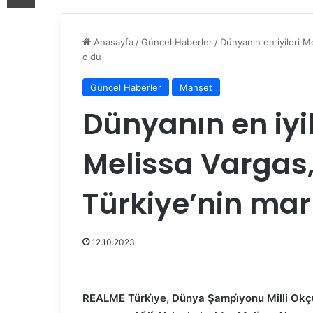
Anasayfa
/
Güncel Haberler
/
Dünyanın en iyileri 
oldu
Güncel Haberler
Manşet
Dünyanın en iyi
Melissa Vargas
Türkiye’nin mar
12.10.2023
REALME Türkı̇ye, Dünya Şampı̇yonu Milli Okçu 