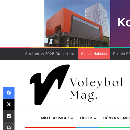
8 Ağustos 2026 Cumartesi
Güncel Haberler
Facebook
X
E-Posta ile paylaş
ANA SAYFA
MILLI TAKIMLAR
LIGLER
DÜNYA VE AV
Yazdır