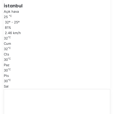
i
a
İstanbul
s
k
Açık hava
a
i
℃
25
y
s
32º - 25º
f
a
81%
a
y
2.46 km/h
f
℃
32
a
Cum
℃
32
Cts
℃
30
Paz
℃
30
Pts
℃
30
Sal