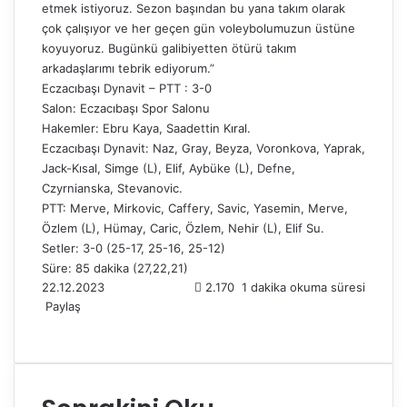
etmek istiyoruz. Sezon başından bu yana takım olarak
çok çalışıyor ve her geçen gün voleybolumuzun üstüne
koyuyoruz. Bugünkü galibiyetten ötürü takım
arkadaşlarımı tebrik ediyorum.”
Eczacıbaşı Dynavit – PTT : 3-0
Salon: Eczacıbaşı Spor Salonu
Hakemler: Ebru Kaya, Saadettin Kıral.
Eczacıbaşı Dynavit: Naz, Gray, Beyza, Voronkova, Yaprak,
Jack-Kısal, Simge (L), Elif, Aybüke (L), Defne,
Czyrnianska, Stevanovic.
PTT: Merve, Mirkovic, Caffery, Savic, Yasemin, Merve,
Özlem (L), Hümay, Caric, Özlem, Nehir (L), Elif Su.
Setler: 3-0 (25-17, 25-16, 25-12)
Süre: 85 dakika (27,22,21)
22.12.2023
2.170
1 dakika okuma süresi
Paylaş
F
X
L
T
P
R
W
T
E
Y
a
i
u
i
e
h
e
-
a
c
n
m
n
d
a
l
P
z
e
k
b
t
d
t
e
o
d
b
e
l
e
i
s
g
s
ı