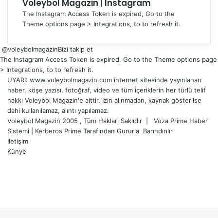
Voleybol Magazin | Instagram
The Instagram Access Token is expired, Go to the
Theme options page > Integrations, to to refresh it.
@voleybolmagazin
Bizi takip et
The Instagram Access Token is expired, Go to the Theme options page
> Integrations, to to refresh it.
UYARI: www.voleybolmagazin.com internet sitesinde yayınlanan
haber, köşe yazısı, fotoğraf, video ve tüm içeriklerin her türlü telif
hakkı Voleybol Magazin'e aittir. İzin alınmadan, kaynak gösterilse
dahi kullanılamaz, alıntı yapılamaz.
Voleybol Magazin 2005 , Tüm Hakları Saklıdır |
Voza Prime Haber
Sistemi
|
Kerberos Prime
Tarafından Gururla
Barındırılır
İletişim
Künye
X
YouTube
Instagram
Facebook
X
LinkedIn
WhatsApp
Telegram
Başa
dön