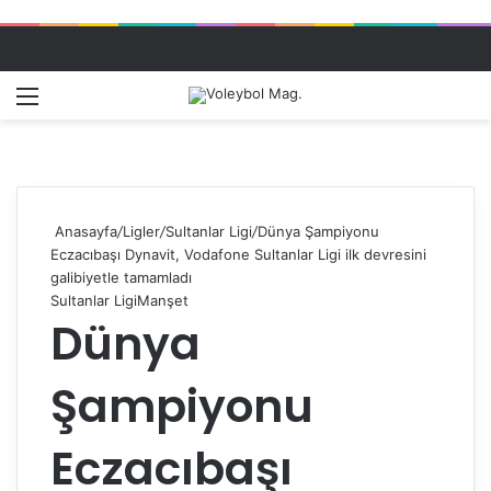
Menü
Dış gö
A
Anasayfa
/
Ligler
/
Sultanlar Ligi
/
Dünya Şampiyonu
Eczacıbaşı Dynavit, Vodafone Sultanlar Ligi ilk devresini
galibiyetle tamamladı
Sultanlar Ligi
Manşet
Dünya
Şampiyonu
Eczacıbaşı