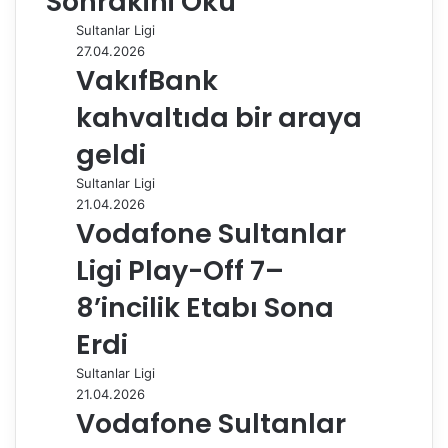
Sonrakini Oku
o
d
r
r
t
A
r
t
r
Sultanlar Ligi
o
I
e
p
a
a
27.04.2026
k
n
s
p
m
i
VakıfBank
t
l
e
kahvaltıda bir araya
p
a
geldi
y
Sultanlar Ligi
l
21.04.2026
a
Vodafone Sultanlar
ş
Ligi Play-Off 7–
8’incilik Etabı Sona
Erdi
Sultanlar Ligi
21.04.2026
Vodafone Sultanlar