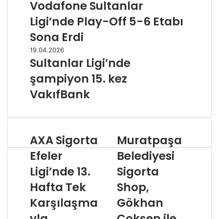
Vodafone Sultanlar
Ligi’nde Play-Off 5-6 Etabı
Sona Erdi
19.04.2026
Sultanlar Ligi’nde
şampiyon 15. kez
VakıfBank
AXA Sigorta
Muratpaşa
A
M
X
u
Efeler
Belediyesi
A
r
Ligi’nde 13.
Sigorta
S
a
i
t
Hafta Tek
Shop,
g
p
o
Karşılaşma
a
Gökhan
r
ş
yla
Çokşen ile