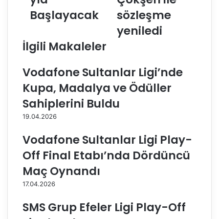
t
a
a
B
Başlayacak
sözleşme
E
e
yeniledi
f
l
e
e
İlgili Makaleler
l
d
e
i
Vodafone Sultanlar Ligi’nde
r
y
L
e
Kupa, Madalya ve Ödüller
i
s
Sahiplerini Buldu
g
i
i
S
19.04.2026
’
i
n
g
Vodafone Sultanlar Ligi Play-
d
o
Off Final Etabı’nda Dördüncü
e
r
1
t
Maç Oynandı
3
a
17.04.2026
.
S
H
h
SMS Grup Efeler Ligi Play-Off
a
o
f
p