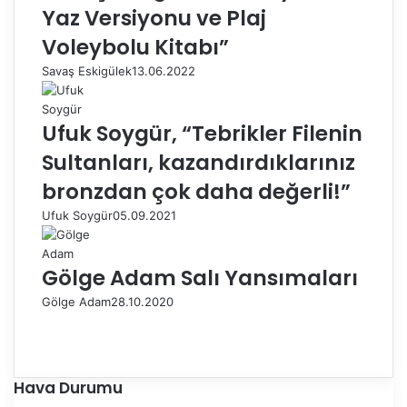
Yaz Versiyonu ve Plaj
Voleybolu Kitabı”
Savaş Eskigülek
13.06.2022
Ufuk Soygür, “Tebrikler Filenin
Sultanları, kazandırdıklarınız
bronzdan çok daha değerli!”
Ufuk Soygür
05.09.2021
Gölge Adam Salı Yansımaları
Gölge Adam
28.10.2020
Ö
n
S
c
o
e
n
Hava Durumu
k
r