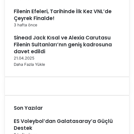
l
ş
a
m
Filenin Efeleri, Tarihinde İlk Kez VNL’de
y
e
Çeyrek Finalde!
a
y
3 hafta önce
c
e
a
n
Sinead Jack Kısal ve Alexia Carutasu
k
i
Filenin Sultanları’nın geniş kadrosuna
l
davet edildi
e
21.04.2025
d
Daha Fazla Yükle
i
Son Yazılar
ES Voleybol’dan Galatasaray’a Güçlü
Destek