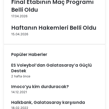
Final Etabının Maç Programı
t
,
Belli Oldu
a
G
T
ö
17.04.2026
e
k
k
h
Haftanın Hakemleri Belli Oldu
K
a
15.04.2026
a
n
r
Ç
ş
o
ı
k
Popüler Haberler
l
ş
a
e
ES Voleybol’dan Galatasaray’a Güçlü
ş
n
Destek
m
i
a
l
2 hafta önce
y
e
l
s
Imoco’yu kim durduracak?
a
ö
14.12.2021
B
z
a
l
Halkbank, Galatasaray karşısında
ş
e
18.02.2022