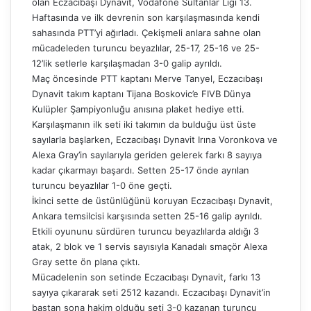
olan Eczacıbaşı Dynavit, Vodafone Sultanlar Ligi 13.
Haftasında ve ilk devrenin son karşılaşmasında kendi
sahasında PTT’yi ağırladı. Çekişmeli anlara sahne olan
mücadeleden turuncu beyazlılar, 25-17, 25-16 ve 25-
12’lik setlerle karşılaşmadan 3-0 galip ayrıldı.
Maç öncesinde PTT kaptanı Merve Tanyel, Eczacıbaşı
Dynavit takım kaptanı Tijana Boskovic’e FIVB Dünya
Kulüpler Şampiyonluğu anısına plaket hediye etti.
Karşılaşmanın ilk seti iki takımın da bulduğu üst üste
sayılarla başlarken, Eczacıbaşı Dynavit Irına Voronkova ve
Alexa Gray’in sayılarıyla geriden gelerek farkı 8 sayıya
kadar çıkarmayı başardı. Setten 25-17 önde ayrılan
turuncu beyazlılar 1-0 öne geçti.
İkinci sette de üstünlüğünü koruyan Eczacıbaşı Dynavit,
Ankara temsilcisi karşısında setten 25-16 galip ayrıldı.
Etkili oyununu sürdüren turuncu beyazlılarda aldığı 3
atak, 2 blok ve 1 servis sayısıyla Kanadalı smaçör Alexa
Gray sette ön plana çıktı.
Mücadelenin son setinde Eczacıbaşı Dynavit, farkı 13
sayıya çıkararak seti 2512 kazandı. Eczacıbaşı Dynavit’in
baştan sona hakim olduğu seti 3-0 kazanan turuncu