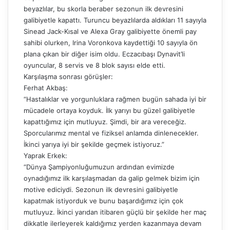
beyazlılar, bu skorla beraber sezonun ilk devresini
galibiyetle kapattı. Turuncu beyazlılarda aldıkları 11 sayıyla
Sinead Jack-Kısal ve Alexa Gray galibiyette önemli pay
sahibi olurken, Irina Voronkova kaydettiği 10 sayıyla ön
plana çıkan bir diğer isim oldu. Eczacıbaşı Dynavit’li
oyuncular, 8 servis ve 8 blok sayısı elde etti.
Karşılaşma sonrası görüşler:
Ferhat Akbaş:
“Hastalıklar ve yorgunluklara rağmen bugün sahada iyi bir
mücadele ortaya koyduk. İlk yarıyı bu güzel galibiyetle
kapattığımız için mutluyuz. Şimdi, bir ara vereceğiz.
Sporcularımız mental ve fiziksel anlamda dinlenecekler.
İkinci yarıya iyi bir şekilde geçmek istiyoruz.”
Yaprak Erkek:
“Dünya Şampiyonluğumuzun ardından evimizde
oynadığımız ilk karşılaşmadan da galip gelmek bizim için
motive ediciydi. Sezonun ilk devresini galibiyetle
kapatmak istiyorduk ve bunu başardığımız için çok
mutluyuz. İkinci yarıdan itibaren güçlü bir şekilde her maç
dikkatle ilerleyerek kaldığımız yerden kazanmaya devam