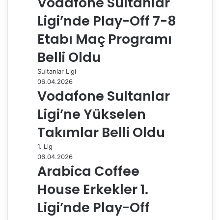
Vodafone Sultanlar
t
l
e
Ligi’nde Play-Off 7-8
p
a
Etabı Maç Programı
y
Belli Oldu
l
a
Sultanlar Ligi
ş
06.04.2026
Vodafone Sultanlar
Ligi’ne Yükselen
Takımlar Belli Oldu
1. Lig
06.04.2026
Arabica Coffee
House Erkekler 1.
Ligi’nde Play-Off