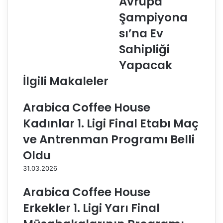
Avrupa
V
k
i
,
Şampiyona
s
2
sı’na Ev
i
0
c
2
Sahipliği
,
2
Yapacak
V
C
e
E
İlgili Makaleler
r
V
o
U
Arabica Coffee House
V
2
o
0
Kadınlar 1. Ligi Final Etabı Maç
l
P
ve Antrenman Programı Belli
l
l
e
a
Oldu
y
j
31.03.2026
M
V
o
o
Arabica Coffee House
n
l
z
e
Erkekler 1. Ligi Yarı Final
a
y
'
b