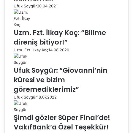
Ufuk Soygür
30.04.2021
Uzm. Fzt. İlkay Koç: “Bilime
direniş bitiyor!”
Uzm. Fzt. İlkay Koç
14.08.2020
Ufuk Soygür: “Giovanni’nin
küresi ve bizim
göremediklerimiz”
Ufuk Soygür
18.07.2022
Şimdi gözler Süper Final’de!
VakıfBank’a Özel Teşekkür!