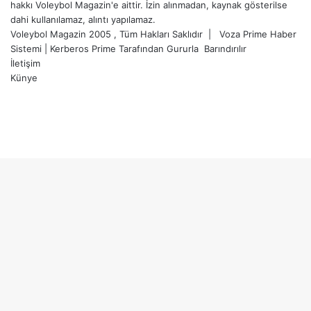
hakkı Voleybol Magazin'e aittir. İzin alınmadan, kaynak gösterilse
dahi kullanılamaz, alıntı yapılamaz.
Voleybol Magazin 2005 , Tüm Hakları Saklıdır |
Voza Prime Haber
Sistemi
|
Kerberos Prime
Tarafından Gururla
Barındırılır
İletişim
Künye
X
YouTube
Instagram
Facebook
X
LinkedIn
WhatsApp
Telegram
Başa
dön
tuşu