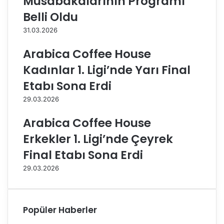
Müsabakalarının Programı
d
o
Belli Oldu
a
l
31.03.2026
u
A
Arabica Coffee House
v
r
Kadınlar 1. Ligi’nde Yarı Final
u
Etabı Sona Erdi
p
a
29.03.2026
Ş
a
Arabica Coffee House
m
Erkekler 1. Ligi’nde Çeyrek
p
i
Final Etabı Sona Erdi
y
o
29.03.2026
n
a
s
Popüler Haberler
ı
’