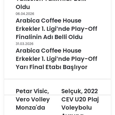
Oldu
06.04.2026
Arabica Coffee House
Erkekler 1. Ligi’nde Play-Off
Finalinin Adı Belli Oldu
31.03.2026
Arabica Coffee House
Erkekler 1. Ligi’nde Play-Off
Yarı Final Etabı Başlıyor
Petar Visic,
Selçuk, 2022
P
S
e
e
Vero Volley
CEV U20 Plaj
t
l
Monza'da
Voleybolu
a
ç
r
u