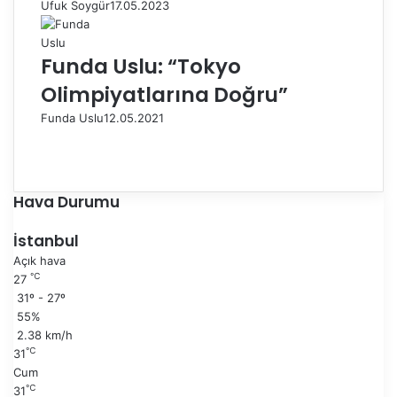
Ufuk Soygür
17.05.2023
Funda Uslu: “Tokyo
Olimpiyatlarına Doğru”
Funda Uslu
12.05.2021
Ö
n
S
c
o
e
n
Hava Durumu
k
r
i
a
İstanbul
s
k
Açık hava
a
i
℃
27
y
s
31º - 27º
f
a
55%
a
y
2.38 km/h
f
℃
31
a
Cum
℃
31