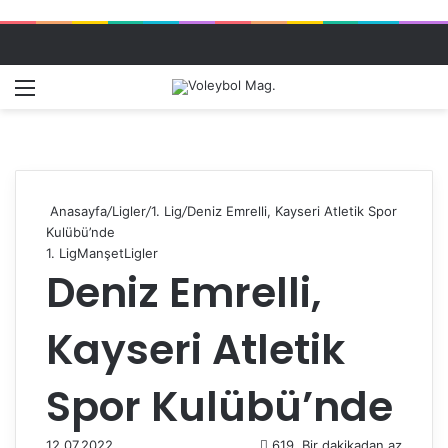
Menü
Dış gö
A
Anasayfa
/
Ligler
/
1. Lig
/
Deniz Emrelli, Kayseri Atletik Spor
Kulübü’nde
1. Lig
Manşet
Ligler
Deniz Emrelli,
Kayseri Atletik
Spor Kulübü’nde
12.07.2022
619
Bir dakikadan az