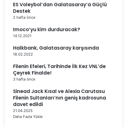
ES Voleybol’dan Galatasaray’a Güçlü
n
a
Destek
E
2 hafta önce
v
S
Imoco’yu kim durduracak?
a
14.12.2021
h
i
Halkbank, Galatasaray karşısında
p
18.02.2022
l
i
Filenin Efeleri, Tarihinde İlk Kez VNL’de
ğ
Çeyrek Finalde!
i
3 hafta önce
Y
a
Sinead Jack Kısal ve Alexia Carutasu
p
Filenin Sultanları’nın geniş kadrosuna
a
davet edildi
c
21.04.2025
a
Daha Fazla Yükle
k