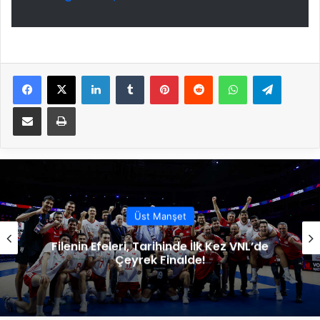
Facebook
X
LinkedIn
Tumblr
Pinterest
Reddit
WhatsApp
Telegram
E-Posta ile paylaş
Yazdır
Altyapı
Bülent Güneş ile İleri Seviye Gelişim
Kampı Tamamlandı