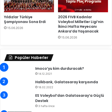
v
l
e
d
t
u
Yıldızlar Türkiye
2026 FIVB Kadınlar
i
Şampiyonası Sona Erdi
Voleybol Milletler Ligi’nin
İkinci Hafta Heyecanı
15.06.2026
Ankara’da Yaşanacak
15.06.2026
Popüler Haberler
Imoco’yu kim durduracak?
14.12.2021
Halkbank, Galatasaray karşısında
18.02.2022
ES Voleybol’dan Galatasaray’a Güçlü
Destek
3 hafta önce