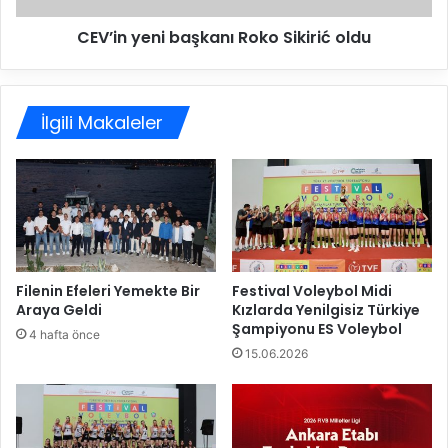
o
n
l
CEV’in yeni başkanı Roko Sikirić oldu
i
u
b
n
a
a
ş
‘
İlgili Makaleler
k
M
a
ü
n
k
ı
e
R
m
o
m
k
e
o
l
S
Filenin Efeleri Yemekte Bir
Festival Voleybol Midi
i
Araya Geldi
Kızlarda Yenilgisiz Türkiye
i
Şampiyonu ES Voleybol
y
k
4 hafta önce
e
i
15.06.2026
t
r
’
i
d
ć
a
o