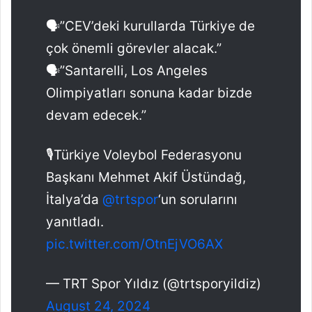
🗣”CEV’deki kurullarda Türkiye de
çok önemli görevler alacak.”
🗣”Santarelli, Los Angeles
Olimpiyatları sonuna kadar bizde
devam edecek.”
🎙Türkiye Voleybol Federasyonu
Başkanı Mehmet Akif Üstündağ,
İtalya’da
@trtspor
‘un sorularını
yanıtladı.
pic.twitter.com/OtnEjVO6AX
— TRT Spor Yıldız (@trtsporyildiz)
August 24, 2024