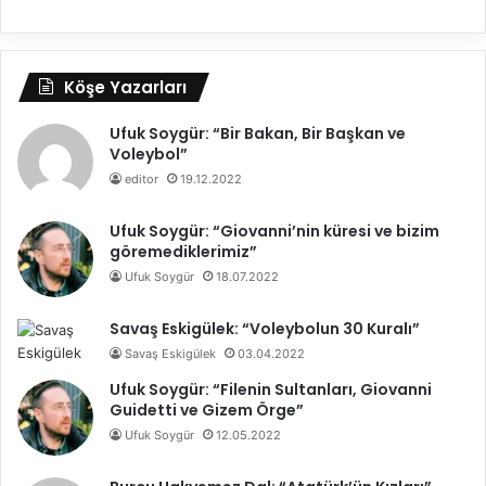
Köşe Yazarları
Ufuk Soygür: “Bir Bakan, Bir Başkan ve
Voleybol”
editor
19.12.2022
Ufuk Soygür: “Giovanni’nin küresi ve bizim
göremediklerimiz”
Ufuk Soygür
18.07.2022
Savaş Eskigülek: “Voleybolun 30 Kuralı”
Savaş Eskigülek
03.04.2022
Ufuk Soygür: “Filenin Sultanları, Giovanni
Guidetti ve Gizem Örge”
Ufuk Soygür
12.05.2022