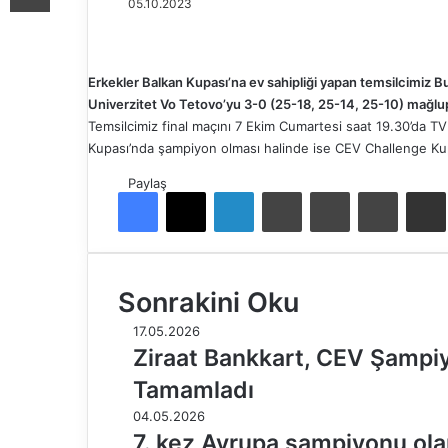
05.10.2023
Erkekler Balkan Kupası’na ev sahipliği yapan temsilcimiz 
Univerzitet Vo Tetovo’yu 3-0 (25-18, 25-14, 25-10)
mağlup 
Temsilcimiz final maçını 7 Ekim Cumartesi saat 19.30’da 
Kupası’nda şampiyon olması halinde ise CEV Challenge Kup
Paylaş
Facebook
X
LinkedIn
Tumblr
Pinterest
Reddit
E-Pos
Sonrakini Oku
17.05.2026
Ziraat Bankkart, CEV Şampiyo
Tamamladı
04.05.2026
7. kez Avrupa şampiyonu ola