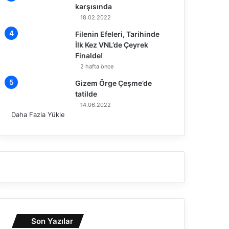
karşısında
18.02.2022
Filenin Efeleri, Tarihinde
İlk Kez VNL’de Çeyrek
Finalde!
2 hafta önce
Gizem Örge Çeşme’de
tatilde
14.06.2022
Daha Fazla Yükle
Son Yazılar