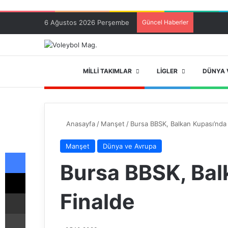
6 Ağustos 2026 Perşembe
Güncel Haberler
ANA SAYFA
MILLI TAKIMLAR
LIGLER
DÜNYA 
Anasayfa
/
Manşet
/
Bursa BBSK, Balkan Kupası’nda
Manşet
Dünya ve Avrupa
Facebook
Bursa BBSK, Bal
X
Finalde
E-Posta ile paylaş
Yazdır