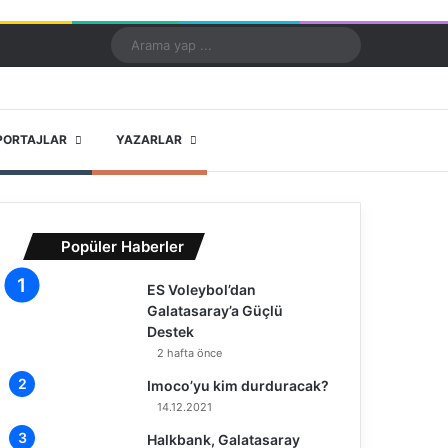
Kayıt Ol
Rastgele Makale
Kenar Bölmesi
Dış görünümü değiştir
Arama
yap
...
X
YouTube
Instagram
PORTAJLAR
YAZARLAR
Popüler Haberler
ES Voleybol’dan
Galatasaray’a Güçlü
Destek
2 hafta önce
Imoco’yu kim durduracak?
14.12.2021
Halkbank, Galatasaray