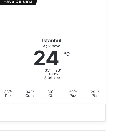
Hava Durumu
a
s
k
a
i
y
s
f
a
a
y
f
İstanbul
a
Açık hava
24
℃
33º - 23º
100%
3.09 km/h
℃
℃
℃
℃
℃
33
34
30
29
29
Per
Cum
Cts
Paz
Pts