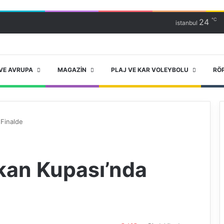
℃
24
istanbul
VE AVRUPA
MAGAZIN
PLAJ VE KAR VOLEYBOLU
RÖ
 Finalde
kan Kupası’nda