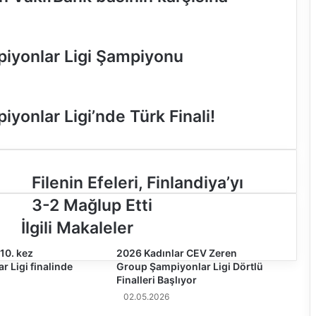
iyonlar Ligi Şampiyonu
onlar Ligi’nde Türk Finali!
F
Filenin Efeleri, Finlandiya’yı
i
3-2 Mağlup Etti
l
e
İlgili Makaleler
n
10. kez
i
2026 Kadınlar CEV Zeren
r Ligi finalinde
Group Şampiyonlar Ligi Dörtlü
n
Finalleri Başlıyor
E
f
02.05.2026
e