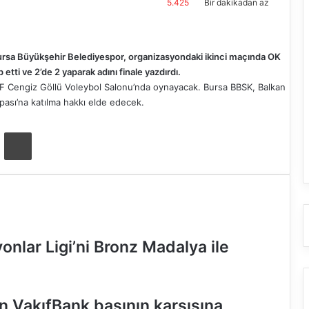
5.425
Bir dakikadan az
Bursa Büyükşehir Belediyespor, organizasyondaki ikinci maçında OK
etti ve 2’de 2 yaparak adını finale yazdırdı.
TVF Cengiz Göllü Voleybol Salonu’nda oynayacak. Bursa BBSK, Balkan
ası’na katılma hakkı elde edecek.
ta ile paylaş
Yazdır
nlar Ligi’ni Bronz Madalya ile
n VakıfBank basının karşısına