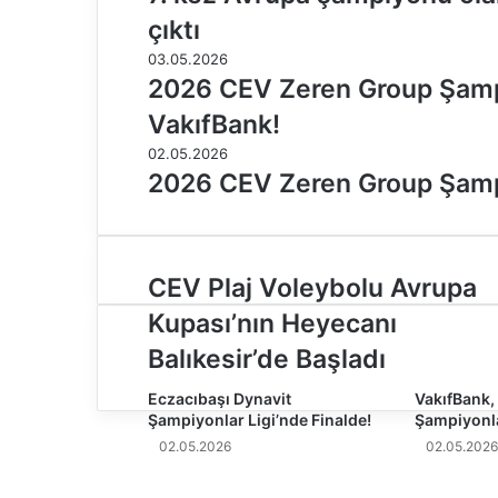
çıktı
03.05.2026
2026 CEV Zeren Group Şamp
VakıfBank!
02.05.2026
2026 CEV Zeren Group Şampiy
C
CEV Plaj Voleybolu Avrupa
E
Kupası’nın Heyecanı
V
P
Balıkesir’de Başladı
l
a
Eczacıbaşı Dynavit
VakıfBank, 
Şampiyonlar Ligi’nde Finalde!
Şampiyonla
j
V
02.05.2026
02.05.2026
o
l