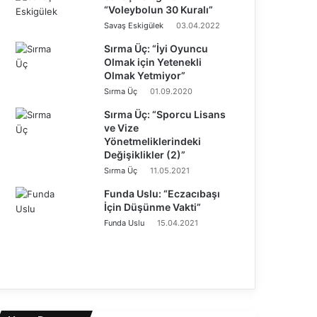
“Voleybolun 30 Kuralı”
Savaş Eskigülek
03.04.2022
Sırma Üç: “İyi Oyuncu
Olmak için Yetenekli
Olmak Yetmiyor”
Sırma Üç
01.09.2020
Sırma Üç: “Sporcu Lisans
ve Vize
Yönetmeliklerindeki
Değişiklikler (2)”
Sırma Üç
11.05.2021
Funda Uslu: “Eczacıbaşı
İçin Düşünme Vakti”
Funda Uslu
15.04.2021
Ö
n
S
c
o
e
n
k
r
i