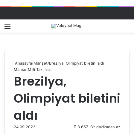
Menü
Dış gö
A
Anasayfa
/
Manşet
/
Brezilya, Olimpiyat biletini aldı
Manşet
Milli Takımlar
Brezilya,
Olimpiyat biletini
aldı
24.09.2023
3.657
Bir dakikadan az