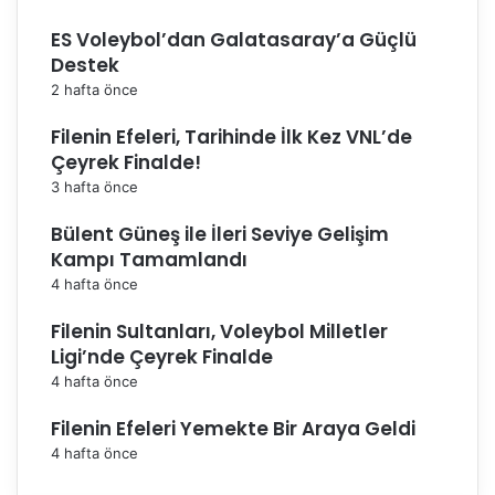
l
ES Voleybol’dan Galatasaray’a Güçlü
i
Destek
z
b
2 hafta önce
a
Filenin Efeleri, Tarihinde İlk Kez VNL’de
b
a
Çeyrek Finalde!
y
3 hafta önce
ı
z
Bülent Güneş ile İleri Seviye Gelişim
"
Kampı Tamamlandı
4 hafta önce
Filenin Sultanları, Voleybol Milletler
Ligi’nde Çeyrek Finalde
4 hafta önce
Filenin Efeleri Yemekte Bir Araya Geldi
4 hafta önce