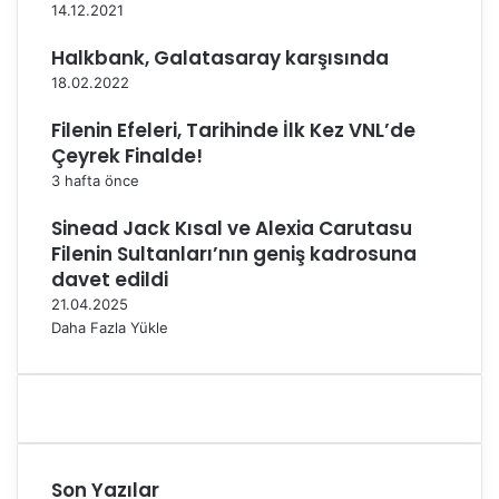
ş
14.12.2021
e
y
Halkbank, Galatasaray karşısında
v
18.02.2022
a
r
Filenin Efeleri, Tarihinde İlk Kez VNL’de
a
Çeyrek Finalde!
m
3 hafta önce
a
b
Sinead Jack Kısal ve Alexia Carutasu
i
Filenin Sultanları’nın geniş kadrosuna
z
davet edildi
s
21.04.2025
p
Daha Fazla Yükle
o
r
c
u
d
e
ğ
Son Yazılar
i