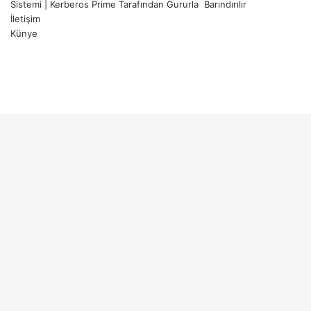
Sistemi
|
Kerberos Prime
Tarafından Gururla
Barındırılır
İletişim
Künye
X
YouTube
Instagram
Facebook
X
LinkedIn
WhatsApp
Telegram
Başa
dön
tuşu