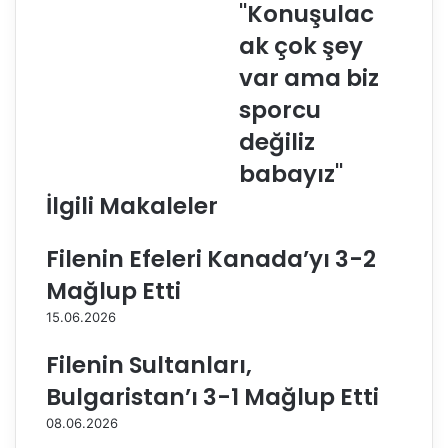
"Konuşulac
u
a
m
y
ak çok şey
h
'
var ama biz
u
ı
r
n
sporcu
i
b
değiliz
y
a
e
b
babayız"
t
a
İlgili Makaleler
i
s
,
ı
O
n
Filenin Efeleri Kanada’yı 3-2
l
d
Mağlup Etti
i
a
m
n
15.06.2026
p
a
i
ç
Filenin Sultanları,
y
ı
Bulgaristan’ı 3-1 Mağlup Etti
a
k
t
l
08.06.2026
b
a