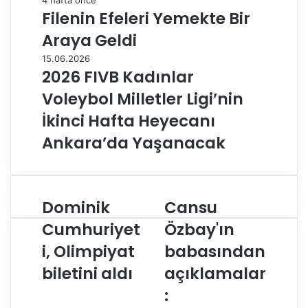
4 hafta önce
Filenin Efeleri Yemekte Bir
Araya Geldi
15.06.2026
2026 FIVB Kadınlar
Voleybol Milletler Ligi’nin
İkinci Hafta Heyecanı
Ankara’da Yaşanacak
Dominik
Cansu
D
C
o
a
Cumhuriyet
Özbay'ın
m
n
i, Olimpiyat
babasından
i
s
n
u
biletini aldı
açıklamalar
i
Ö
k
z
:
C
b