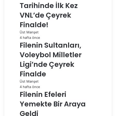
e
Tarihinde İlk Kez
p
a
VNL’de Çeyrek
y
Finalde!
l
a
Üst Manşet
ş
4 hafta önce
Filenin Sultanları,
Voleybol Milletler
Ligi’nde Çeyrek
Finalde
Üst Manşet
4 hafta önce
Filenin Efeleri
Yemekte Bir Araya
Geldi