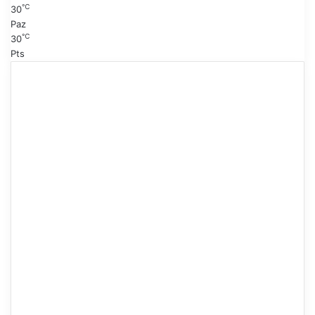
℃
30
Paz
℃
30
Pts