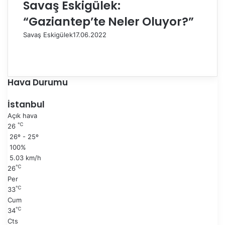
Savaş Eskigülek:
“Gaziantep’te Neler Oluyor?”
Savaş Eskigülek
17.06.2022
Ö
n
S
c
o
e
n
Hava Durumu
k
r
i
a
İstanbul
s
k
Açık hava
a
i
℃
26
y
s
26º - 25º
f
a
100%
a
y
5.03 km/h
f
℃
26
a
Per
℃
33
Cum
℃
34
Cts