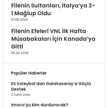
i
m
Filenin Sultanları, İtalya’ya 3-
l
a
1 Mağlup Oldu
e
l
t
a
07.06.2026
i
r
n
:
Filenin Efeleri VNL İlk Hafta
i
"
Müsabakaları İçin Kanada’ya
a
K
l
o
Gitti
d
n
06.06.2026
ı
u
ş
u
l
Popüler Haberler
a
c
ES Voleybol’dan Galatasaray’a Güçlü
a
Destek
k
ç
2 hafta önce
o
k
Imoco’yu kim durduracak?