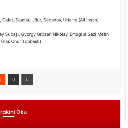
r, Saadat, Uğur, Seganov, Uriarte (Ali İhsan,
y Subaşı, Gyorgy Grozer, Nikolay, Ertuğrul Gazi Metin
 Ulaş Onur Topbaşlı)
Reddit
E-Posta ile paylaş
Yazdır
rakini Oku