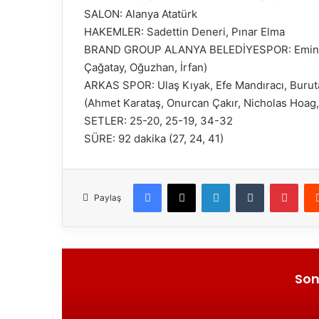
SALON: Alanya Atatürk
HAKEMLER: Sadettin Deneri, Pınar Elma
BRAND GROUP ALANYA BELEDİYESPOR: Emin, Cafe
Çağatay, Oğuzhan, İrfan)
ARKAS SPOR: Ulaş Kıyak, Efe Mandıracı, Buruta
(Ahmet Karataş, Onurcan Çakır, Nicholas Hoag,
SETLER: 25-20, 25-19, 34-32
SÜRE: 92 dakika (27, 24, 41)
Facebook
X
LinkedIn
Tumblr
Pinterest
Paylaş
Son