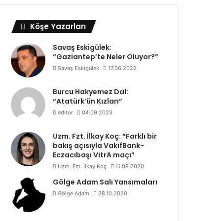
Köşe Yazarları
Savaş Eskigülek:
“Gaziantep’te Neler Oluyor?”
Savaş Eskigülek
17.06.2022
Burcu Hakyemez Dal:
“Atatürk’ün Kızları”
editor
04.09.2023
Uzm. Fzt. İlkay Koç: “Farklı bir
bakış açısıyla VakıfBank-
Eczacıbaşı VitrA maçı”
Uzm. Fzt. İlkay Koç
11.09.2020
Gölge Adam Salı Yansımaları
Gölge Adam
28.10.2020