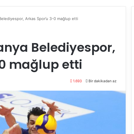
elediyespor, Arkas Spor’u 3-0 mağlup etti
anya Belediyespor,
0 mağlup etti
1.693
Bir dakikadan az