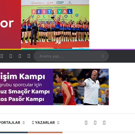
Kayıt Ol
Rastgele Makale
Kenar Bölmesi
Dış görünümü değiştir
Arama
yap
...
X
YouTube
Instagram
PORTAJLAR
YAZARLAR