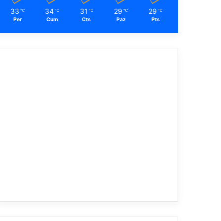
33
34
31
29
29
℃
℃
℃
℃
℃
Per
Cum
Cts
Paz
Pts