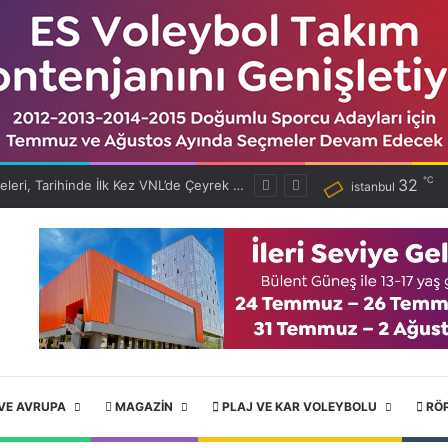
℃
32
Filenin Efeleri, Tarihinde İlk Kez VNL’de Çeyrek Finalde!
istanbul
VE AVRUPA
MAGAZIN
PLAJ VE KAR VOLEYBOLU
RÖ