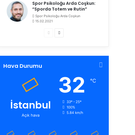
Spor Psikoloğu Arda Coşkun:
“Sporda Totem ve Rutin”
Spor Psikoloğu Arda Coşkun
15.02.2021
Ö
S
n
o
c
n
e
r
Hava Durumu
k
a
32
i
k
℃
s
i
a
s
y
a
İstanbul
33º - 25º
100%
f
y
5.84 km/h
Açık hava
a
f
a