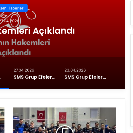
em Haberleri
27.04.2026
emleri Açıklandı
27.04.2026
23.04.2026
klandı
SMS Grup Efeler Ligi Play-off Final Etabında İkinci Maç Oynandı
SMS Grup Efeler Ligi’nde Play-Off 3-4 Etabı Başladı
B
u
r
s