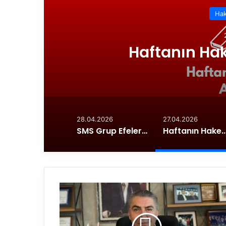
Hak
t
Haftanın Hak
28.04.2026
27.04.2026
SMS Grup Efeler Ligi’nde Şampiyon Ziraat Bankkart
Haftanın Hakemleri Açı
“
K
u
r