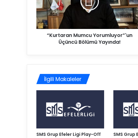
t
a
r
a
n
“Kurtaran Mumcu Yorumluyor”'un
M
Üçüncü Bölümü Yayında!
u
m
c
u
Y
o
İlgili Makaleler
r
u
m
l
u
y
o
r
”
SMS Grup Efeler Ligi Play-Off
SMS Grup Ef