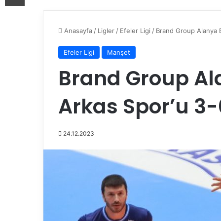
Anasayfa
/
Ligler
/
Efeler Ligi
/
Brand Group Alanya B
Efeler Ligi
Manşet
Brand Group Al
Arkas Spor’u 3-
24.12.2023