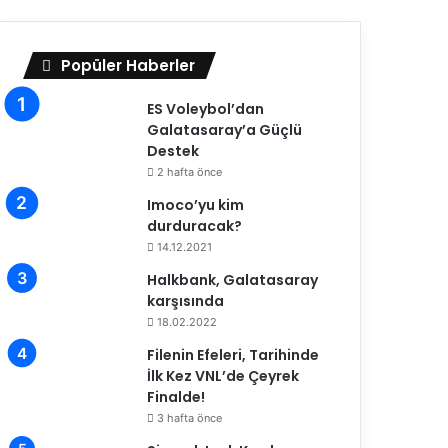
Popüler Haberler
ES Voleybol’dan
Galatasaray’a Güçlü
Destek
2 hafta önce
Imoco’yu kim
durduracak?
14.12.2021
Halkbank, Galatasaray
karşısında
18.02.2022
Filenin Efeleri, Tarihinde
İlk Kez VNL’de Çeyrek
Finalde!
3 hafta önce