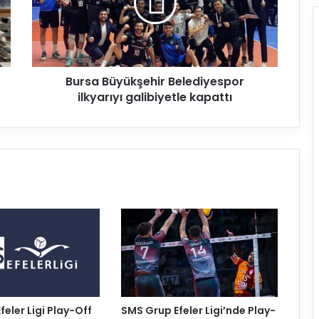
a
B
ü
y
ü
Bursa Büyükşehir Belediyespor
k
ilkyarıyı galibiyetle kapattı
ş
e
h
i
r
B
e
l
e
d
i
y
e
s
p
eler Ligi Play-Off
SMS Grup Efeler Ligi’nde Play-