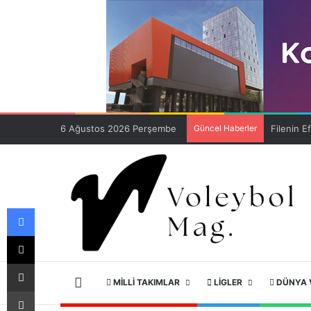
6 Ağustos 2026 Perşembe
Güncel Haberler
Facebook
X
E-Posta ile paylaş
ANA SAYFA
MILLI TAKIMLAR
LIGLER
DÜNYA 
Yazdır