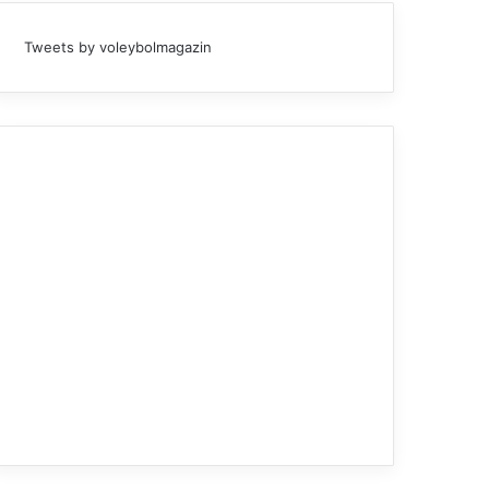
Efeler Ligi
Tweets by voleybolmagazin
27.04.2026
SMS Grup Efeler Ligi Play-o
İkinci Maç Oyn