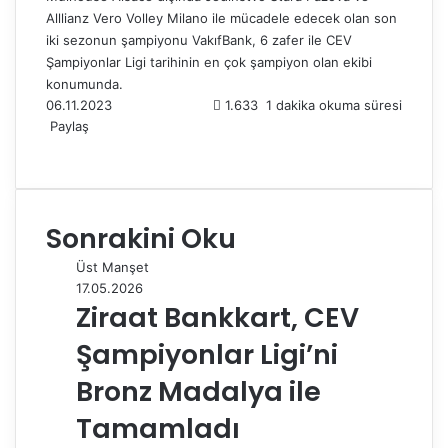
Alllianz Vero Volley Milano ile mücadele edecek olan son
iki sezonun şampiyonu VakıfBank, 6 zafer ile CEV
Şampiyonlar Ligi tarihinin en çok şampiyon olan ekibi
konumunda.
06.11.2023
1.633
1 dakika okuma süresi
Paylaş
F
X
L
T
P
R
W
T
E
Y
a
i
u
i
e
h
e
-
a
c
n
m
n
d
a
l
P
z
e
k
b
t
d
t
e
o
d
Sonrakini Oku
b
e
l
e
i
s
g
s
ı
o
d
r
r
t
A
r
t
r
Üst Manşet
o
I
e
p
a
a
17.05.2026
k
n
s
p
m
i
Ziraat Bankkart, CEV
t
l
e
Şampiyonlar Ligi’ni
p
a
Bronz Madalya ile
y
Tamamladı
l
a