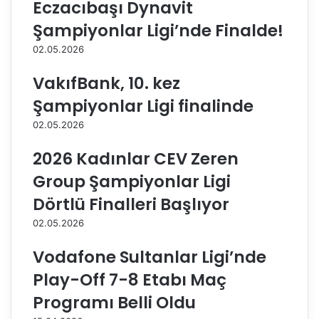
p
t
Eczacıbaşı Dynavit
i
t
Şampiyonlar Ligi’nde Finalde!
y
i
o
:
02.05.2026
n
“
l
Ş
VakıfBank, 10. kez
a
a
Şampiyonlar Ligi finalinde
r
m
L
p
02.05.2026
i
i
g
y
2026 Kadınlar CEV Zeren
i
o
Group Şampiyonlar Ligi
m
n
e
l
Dörtlü Finalleri Başlıyor
s
a
02.05.2026
a
r
i
L
Vodafone Sultanlar Ligi’nde
s
i
i
g
Play-Off 7-8 Etabı Maç
n
i
Programı Belli Oldu
e
'
b
n