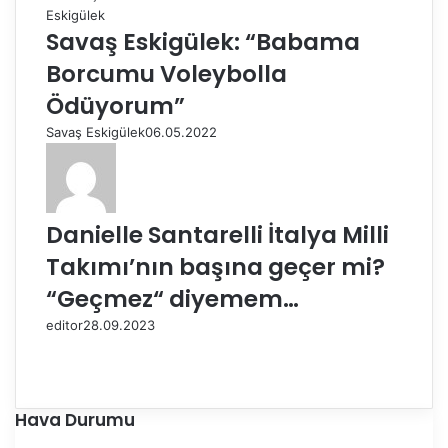
Savaş Eskigülek: “Babama
Borcumu Voleybolla
Ödüyorum”
Savaş Eskigülek
06.05.2022
Danielle Santarelli İtalya Milli
Takımı’nın başına geçer mi?
“Geçmez“ diyemem…
editor
28.09.2023
Ö
n
S
c
o
e
n
Hava Durumu
k
r