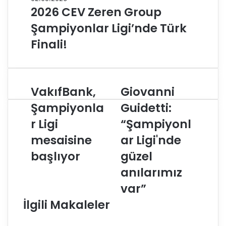
2026 CEV Zeren Group
Şampiyonlar Ligi’nde Türk
Finali!
VakıfBank,
Giovanni
V
G
a
i
Şampiyonla
Guidetti:
k
o
r Ligi
“Şampiyonl
ı
v
f
a
mesaisine
ar Ligi'nde
B
n
a
başlıyor
n
güzel
n
i
anılarımız
k
G
,
u
var”
Ş
i
İlgili Makaleler
a
d
m
e