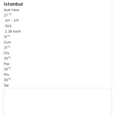
i
a
İstanbul
s
k
Açık hava
a
i
℃
27
y
s
31º - 27º
f
a
55%
a
y
2.38 km/h
f
℃
31
a
Cum
℃
31
Cts
℃
30
Paz
℃
30
Pts
℃
30
Sal