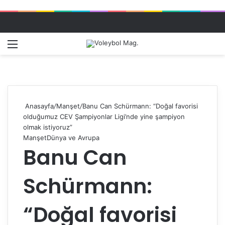
Menü
Dış gö
A
Anasayfa
/
Manşet
/
Banu Can Schürmann: “Doğal favorisi
olduğumuz CEV Şampiyonlar Ligi’nde yine şampiyon
olmak istiyoruz”
Manşet
Dünya ve Avrupa
Banu Can
Schürmann:
“Doğal favorisi