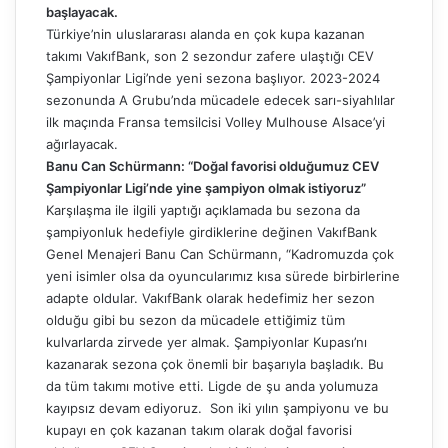
başlayacak.
Türkiye’nin uluslararası alanda en çok kupa kazanan
takımı VakıfBank, son 2 sezondur zafere ulaştığı CEV
Şampiyonlar Ligi’nde yeni sezona başlıyor. 2023-2024
sezonunda A Grubu’nda mücadele edecek sarı-siyahlılar
ilk maçında Fransa temsilcisi Volley Mulhouse Alsace’yi
ağırlayacak.
Banu Can Schürmann: “Doğal favorisi olduğumuz CEV
Şampiyonlar Ligi’nde yine şampiyon olmak istiyoruz”
Karşılaşma ile ilgili yaptığı açıklamada bu sezona da
şampiyonluk hedefiyle girdiklerine değinen VakıfBank
Genel Menajeri Banu Can Schürmann, “Kadromuzda çok
yeni isimler olsa da oyuncularımız kısa sürede birbirlerine
adapte oldular. VakıfBank olarak hedefimiz her sezon
olduğu gibi bu sezon da mücadele ettiğimiz tüm
kulvarlarda zirvede yer almak. Şampiyonlar Kupası’nı
kazanarak sezona çok önemli bir başarıyla başladık. Bu
da tüm takımı motive etti. Ligde de şu anda yolumuza
kayıpsız devam ediyoruz. Son iki yılın şampiyonu ve bu
kupayı en çok kazanan takım olarak doğal favorisi