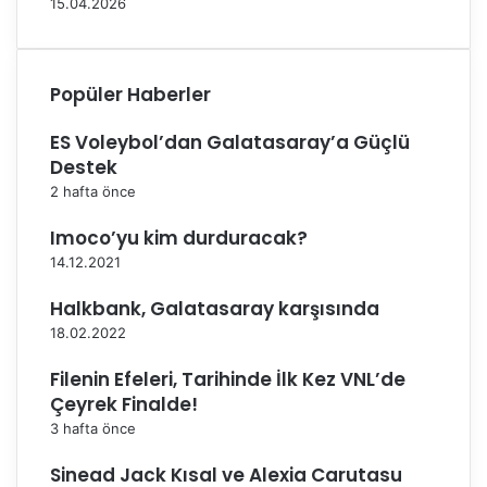
15.04.2026
a
d
ş
e
l
g
ı
ü
Popüler Haberler
y
z
o
e
ES Voleybol’dan Galatasaray’a Güçlü
r
l
Destek
a
2 hafta önce
n
ı
Imoco’yu kim durduracak?
l
14.12.2021
a
r
Halkbank, Galatasaray karşısında
ı
18.02.2022
m
ı
Filenin Efeleri, Tarihinde İlk Kez VNL’de
z
Çeyrek Finalde!
v
a
3 hafta önce
r
Sinead Jack Kısal ve Alexia Carutasu
”