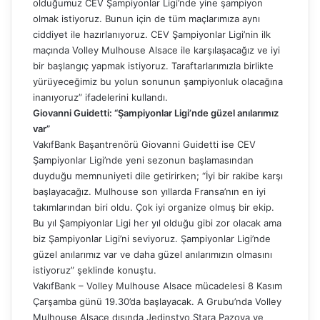
olduğumuz CEV Şampiyonlar Ligi’nde yine şampiyon
olmak istiyoruz. Bunun için de tüm maçlarımıza aynı
ciddiyet ile hazırlanıyoruz. CEV Şampiyonlar Ligi’nin ilk
maçında Volley Mulhouse Alsace ile karşılaşacağız ve iyi
bir başlangıç yapmak istiyoruz. Taraftarlarımızla birlikte
yürüyeceğimiz bu yolun sonunun şampiyonluk olacağına
inanıyoruz” ifadelerini kullandı.
Giovanni Guidetti: “Şampiyonlar Ligi’nde güzel anılarımız
var”
VakıfBank Başantrenörü Giovanni Guidetti ise CEV
Şampiyonlar Ligi’nde yeni sezonun başlamasından
duyduğu memnuniyeti dile getirirken; “İyi bir rakibe karşı
başlayacağız. Mulhouse son yıllarda Fransa’nın en iyi
takımlarından biri oldu. Çok iyi organize olmuş bir ekip.
Bu yıl Şampiyonlar Ligi her yıl olduğu gibi zor olacak ama
biz Şampiyonlar Ligi’ni seviyoruz. Şampiyonlar Ligi’nde
güzel anılarımız var ve daha güzel anılarımızın olmasını
istiyoruz” şeklinde konuştu.
VakıfBank – Volley Mulhouse Alsace mücadelesi 8 Kasım
Çarşamba günü 19.30’da başlayacak. A Grubu’nda Volley
Mulhouse Alsace dışında Jedinstvo Stara Pazova ve