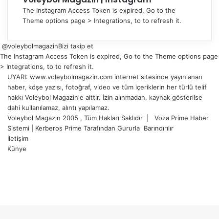
The Instagram Access Token is expired, Go to the
Theme options page > Integrations, to to refresh it.
@voleybolmagazin
Bizi takip et
The Instagram Access Token is expired, Go to the Theme options page
> Integrations, to to refresh it.
UYARI: www.voleybolmagazin.com internet sitesinde yayınlanan
haber, köşe yazısı, fotoğraf, video ve tüm içeriklerin her türlü telif
hakkı Voleybol Magazin'e aittir. İzin alınmadan, kaynak gösterilse
dahi kullanılamaz, alıntı yapılamaz.
Voleybol Magazin 2005 , Tüm Hakları Saklıdır |
Voza Prime Haber
Sistemi
|
Kerberos Prime
Tarafından Gururla
Barındırılır
İletişim
Künye
X
YouTube
Instagram
Facebook
X
LinkedIn
WhatsApp
Telegram
Başa
dön