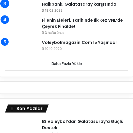
l
Halkbank, Galatasaray karşısında
d
18.02.2022
u
Filenin Efeleri, Tarihinde İlk Kez VNL’de
Çeyrek Finalde!
3 hafta önce
Voleybolmagazin.Com 15 Yaşında!
10.10.2020
Daha Fazla Yükle
Son Yazılar
ES Voleybol’dan Galatasaray’a Güçlü
Destek