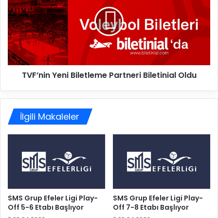
n
F
l
’
a
n
r
i
L
n
i
Y
g
e
i
TVF’nin Yeni Biletleme Partneri Biletinial Oldu
n
’
i
n
B
d
i
e
İlgili Makaleler
l
İ
e
l
t
k
l
İ
e
k
m
i
e
H
P
a
a
SMS Grup Efeler Ligi Play-
SMS Grup Efeler Ligi Play-
f
Off 5-6 Etabı Başlıyor
Off 7-8 Etabı Başlıyor
r
t
t