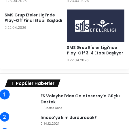
23.04.2026
23.04.2026
a
n
n
e
SMS Grup Efeler Ligi’nde
ı
r
Play-Off Final Etabı Başladı
n
i
22.04.2026
M
B
a
i
ç
l
SMS Grup Efeler Ligi’nde
P
e
Play-Off 3-4 Etabı Başlıyor
r
t
o
i
22.04.2026
g
n
r
i
a
a
Popüler Haberler
m
l
ı
O
ES Voleybol’dan Galatasaray’a Güçlü
B
l
Destek
e
d
l
3 hafta önce
u
l
Imoco’yu kim durduracak?
i
14.12.2021
O