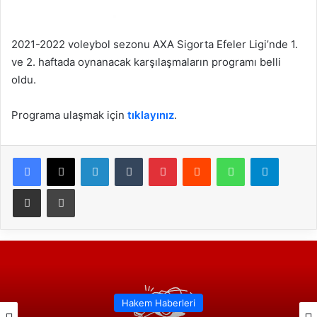
2021-2022 voleybol sezonu AXA Sigorta Efeler Ligi’nde 1.
ve 2. haftada oynanacak karşılaşmaların programı belli
oldu.
Programa ulaşmak için
tıklayınız
.
Facebook
X
LinkedIn
Tumblr
Pinterest
Reddit
WhatsApp
Telegram
E-Posta ile paylaş
Yazdır
Hakem Haberleri