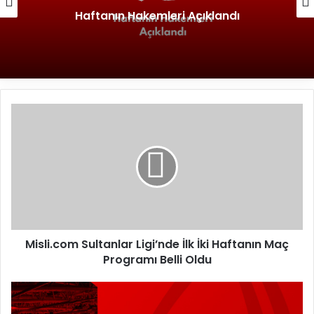
Haftanın Hakemleri Açıklandı
M
i
s
l
i
.
c
o
m
Misli.com Sultanlar Ligi’nde İlk İki Haftanın Maç
S
Programı Belli Oldu
u
l
t
T
a
V