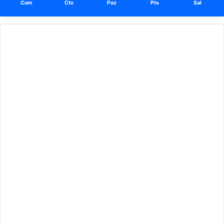
Cum
Cts
Paz
Pts
Sal