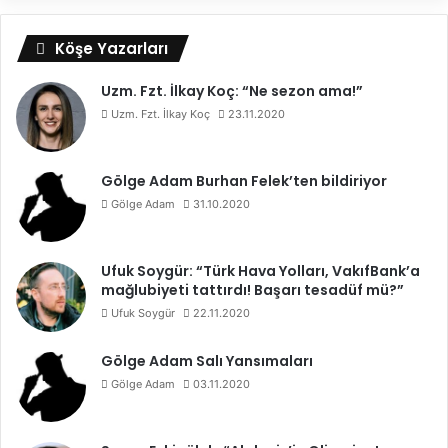
Köşe Yazarları
Uzm. Fzt. İlkay Koç: “Ne sezon ama!”
Uzm. Fzt. İlkay Koç
23.11.2020
Gölge Adam Burhan Felek’ten bildiriyor
Gölge Adam
31.10.2020
Ufuk Soygür: “Türk Hava Yolları, VakıfBank’a
mağlubiyeti tattırdı! Başarı tesadüf mü?”
Ufuk Soygür
22.11.2020
Gölge Adam Salı Yansımaları
Gölge Adam
03.11.2020