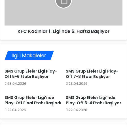
f
a
t
d
a
ı
d
n
a
l
k
KFC Kadınlar 1. Ligi’nde 6. Hafta Başlıyor
a
i
r
r
1
a
.
k
İlgili Makaleler
L
i
i
b
g
SMS Grup Efeler Ligi Play-
SMS Grup Efeler Ligi Play-
i
i
Off 5-6 Etabı Başlıyor
Off 7-8 Etabı Başlıyor
B
’
23.04.2026
23.04.2026
u
n
r
d
s
e
SMS Grup Efeler Ligi’nde
SMS Grup Efeler Ligi’nde
a
6
Play-Off Final Etabı Başladı
Play-Off 3-4 Etabı Başlıyor
B
.
22.04.2026
22.04.2026
ü
H
y
a
ü
f