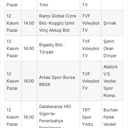
Pazar
Toto
TV
12
Rams Global Cizre
TVF
Kasım
14.00
Bld.-Kuşgöz İzmir
Voleybol
Şırnak
Pazar
Vinç Akkuş Bld.
TV
12
TVF
Şehit
Bigadiç Bld.-
Kasım
16.00
Voleybol
Okan
Türşad
Pazar
TV
Dinçer
Atatürk
12
TVF
V.S.
Arkas Spor-Bursa
Kasım
16.00
Voleybol
Vestel
BBSK
Pazar
TV
Spor
Komp.
Galatasaray HDI
12
TRT
Burhan
Sigorta-
Kasım
16.00
Spor
Felek
Fenerbahçe
Pazar
Yıldız
Vestel
Parolapara