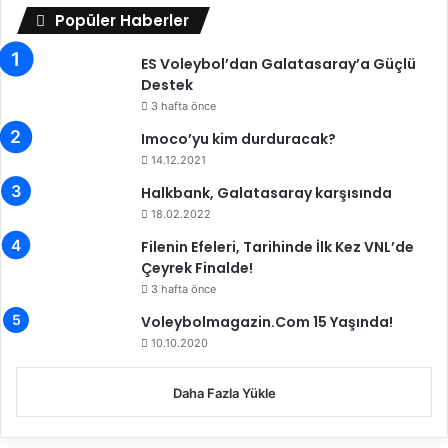
k
t
Popüler Haberler
ş
a
e
B
ES Voleybol’dan Galatasaray’a Güçlü
h
a
Destek
i
ş
3 hafta önce
r
l
Imoco’yu kim durduracak?
B
ı
14.12.2021
e
y
l
o
Halkbank, Galatasaray karşısında
e
r
18.02.2022
d
Filenin Efeleri, Tarihinde İlk Kez VNL’de
i
Çeyrek Finalde!
y
e
3 hafta önce
s
Voleybolmagazin.Com 15 Yaşında!
p
10.10.2020
o
r
Daha Fazla Yükle