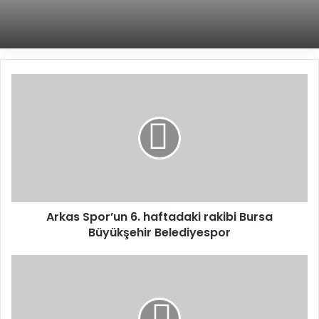
A
r
k
a
s
S
p
o
r
Arkas Spor’un 6. haftadaki rakibi Bursa
’
Büyükşehir Belediyespor
u
n
6
K
.
F
h
C
a
K