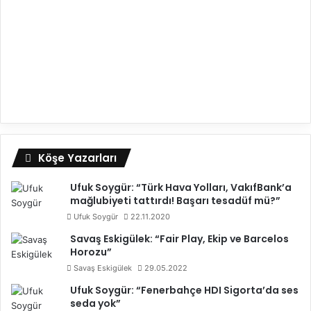
Köşe Yazarları
Ufuk Soygür: “Türk Hava Yolları, VakıfBank’a
mağlubiyeti tattırdı! Başarı tesadüf mü?”
Ufuk Soygür
22.11.2020
Savaş Eskigülek: “Fair Play, Ekip ve Barcelos
Horozu”
Savaş Eskigülek
29.05.2022
Ufuk Soygür: “Fenerbahçe HDI Sigorta’da ses
seda yok”