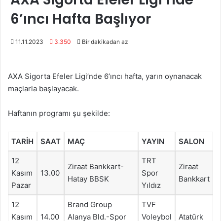
6’ıncı Hafta Başlıyor
11.11.2023
3.350
Bir dakikadan az
AXA Sigorta Efeler Ligi’nde 6’ıncı hafta, yarın oynanacak
maçlarla başlayacak.
Haftanın programı şu şekilde:
TARİH
SAAT
MAÇ
YAYIN
SALON
12
TRT
Ziraat Bankkart-
Ziraat
Kasım
13.00
Spor
Hatay BBSK
Bankkart
Pazar
Yıldız
12
Brand Group
TVF
Kasım
14.00
Alanya Bld.-Spor
Voleybol
Atatürk