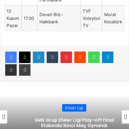
12
TVF
Develi Bld.-
Murat
Kasım
17.00
Voleybol
Halkbank
Kocatürk
Pazar
TV
Facebook
X
LinkedIn
Tumblr
Pinterest
Reddit
WhatsApp
Telegram
E-Posta ile paylaş
Yazdır
Efeler Ligi
SMS Grup Efeler Ligi Play-off Final
Etabında İkinci Maç Oynandı