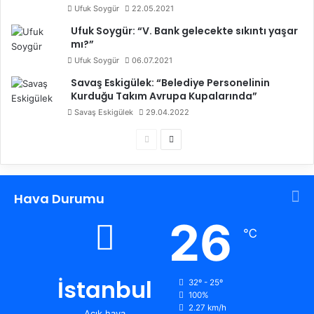
Ufuk Soygür
22.05.2021
Ufuk Soygür: “V. Bank gelecekte sıkıntı yaşar
mı?”
Ufuk Soygür
06.07.2021
Savaş Eskigülek: “Belediye Personelinin
Kurduğu Takım Avrupa Kupalarında”
Savaş Eskigülek
29.04.2022
Ö
S
n
o
c
n
Hava Durumu
e
r
k
a
26
℃
i
k
s
i
a
s
İstanbul
32º - 25º
100%
y
a
2.27 km/h
Açık hava