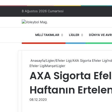
8 Ağustos 2026 Cumartesi
ANA SAYFA
MILLI TAKIMLAR
LIGLER
DÜNYA VE AV
Anasayfa
/
Ligler
/
Efeler Ligi
/
AXA Sigorta Efeler Ligi’n
Efeler Ligi
Manşet
Ligler
AXA Sigorta Efele
Haftanın Ertel
08.12.2020