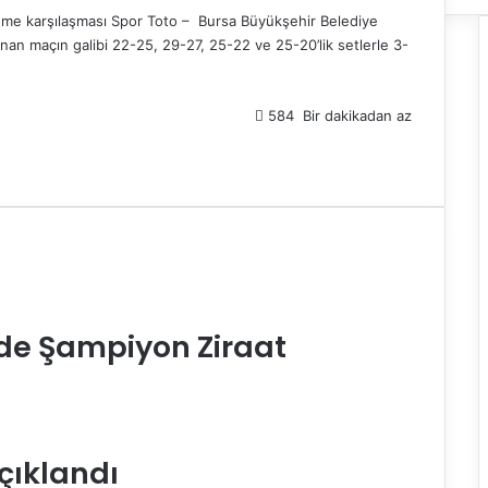
leme karşılaşması Spor Toto – Bursa Büyükşehir Belediye
nan maçın galibi
22-
25,
29-
27, 25-22 ve 25-20’lik
setlerle 3-
584
Bir dakikadan az
nde Şampiyon Ziraat
çıklandı