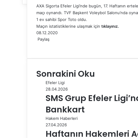
AXA Sigorta Efeler Ligi’nde bugün, 17. Haftanın erte
maçı oynandı. TVF Başkent Voleybol Salonu’nda oyna
1 ev sahibi Spor Toto oldu.
Maçın istatistiklerine ulaşmak için
tıklayınız.
08.12.2020
Paylaş
F
X
L
T
P
R
W
T
E
Y
a
i
u
i
e
h
e
-
a
c
n
m
n
d
a
l
P
z
e
k
b
t
d
t
e
o
d
Sonrakini Oku
b
e
l
e
i
s
g
s
ı
o
d
r
r
t
A
r
t
r
Efeler Ligi
o
I
e
p
a
a
28.04.2026
k
n
s
p
m
i
SMS Grup Efeler Ligi’
t
l
e
Bankkart
p
a
Hakem Haberleri
y
27.04.2026
l
Haftanın Hakemleri A
a