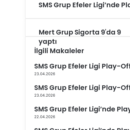
SMS Grup Efeler Ligi’nde P
Mert Grup Sigorta 9'da 9
M
e
yaptı
r
İlgili Makaleler
t
G
r
SMS Grup Efeler Ligi Play-Of
u
p
23.04.2026
S
SMS Grup Efeler Ligi Play-Of
i
g
23.04.2026
o
r
SMS Grup Efeler Ligi’nde Pla
t
a
22.04.2026
9
'