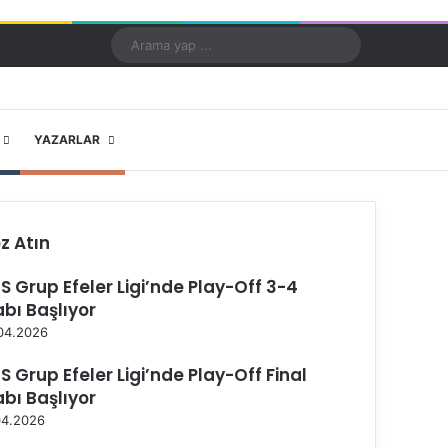
Kayıt Ol
Rastgele Makale
Kenar Bölmesi
Dış görünümü değiştir
Arama
yap
...
X
YouTube
Instagram
YAZARLAR
z Atın
S Grup Efeler Ligi’nde Play-Off 3-4
abı Başlıyor
04.2026
S Grup Efeler Ligi’nde Play-Off Final
abı Başlıyor
04.2026