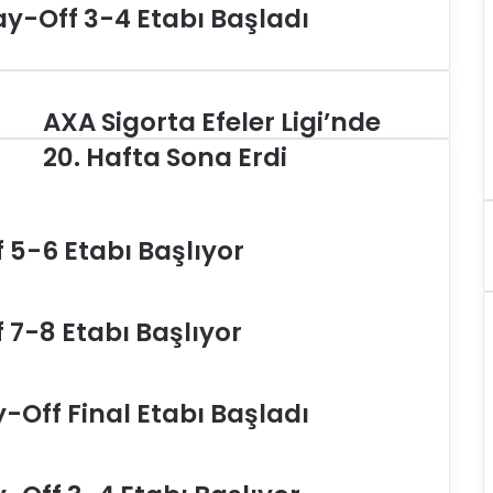
lay-Off 3-4 Etabı Başladı
AXA Sigorta Efeler Ligi’nde
A
X
20. Hafta Sona Erdi
A
S
i
g
f 5-6 Etabı Başlıyor
o
r
t
f 7-8 Etabı Başlıyor
a
E
f
e
y-Off Final Etabı Başladı
l
e
r
L