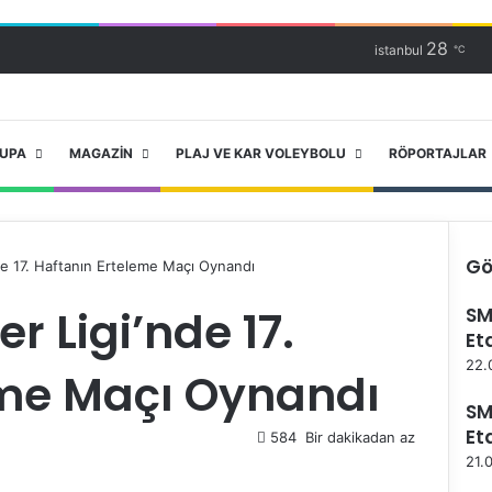
28
istanbul
℃
RUPA
MAGAZIN
PLAJ VE KAR VOLEYBOLU
RÖPORTAJLAR
Gö
de 17. Haftanın Erteleme Maçı Oynandı
K
r Ligi’nde 17.
SM
a
Et
p
a
22.
eme Maçı Oynandı
l
ı
SM
Et
584
Bir dakikadan az
21.