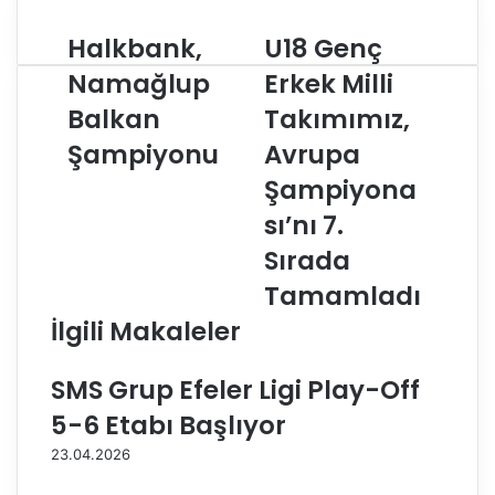
Halkbank,
U18 Genç
H
U
a
1
Namağlup
Erkek Milli
l
8
Balkan
Takımımız,
k
G
b
e
Şampiyonu
Avrupa
a
n
n
ç
Şampiyona
k
E
sı’nı 7.
,
r
N
k
Sırada
a
e
Tamamladı
m
k
a
M
İlgili Makaleler
ğ
i
l
l
SMS Grup Efeler Ligi Play-Off
u
l
p
i
5-6 Etabı Başlıyor
B
T
23.04.2026
a
a
l
k