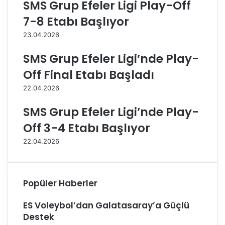
SMS Grup Efeler Ligi Play-Off
k
ı
a
m
7-8 Etabı Başlıyor
n
ı
23.04.2026
Ş
m
a
ı
SMS Grup Efeler Ligi’nde Play-
m
z
p
,
Off Final Etabı Başladı
i
A
22.04.2026
y
v
o
r
SMS Grup Efeler Ligi’nde Play-
n
u
u
p
Off 3-4 Etabı Başlıyor
a
22.04.2026
Ş
a
m
p
Popüler Haberler
i
y
ES Voleybol’dan Galatasaray’a Güçlü
o
Destek
n