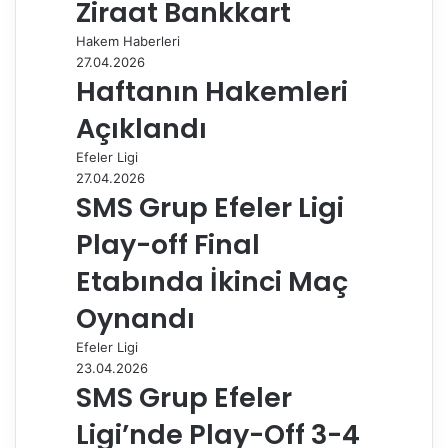
Ziraat Bankkart
y
Hakem Haberleri
l
27.04.2026
a
Haftanın Hakemleri
ş
Açıklandı
Efeler Ligi
27.04.2026
SMS Grup Efeler Ligi
Play-off Final
Etabında İkinci Maç
Oynandı
Efeler Ligi
23.04.2026
SMS Grup Efeler
Ligi’nde Play-Off 3-4