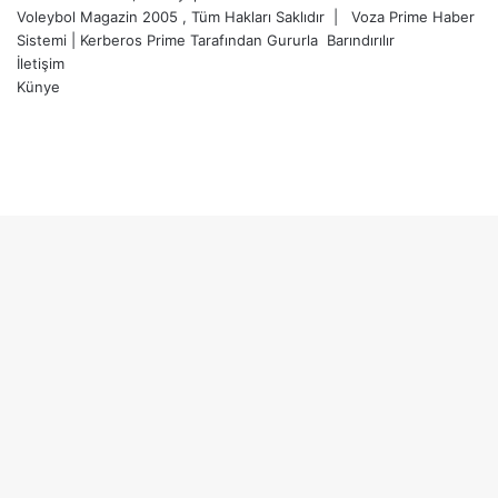
Voleybol Magazin 2005 , Tüm Hakları Saklıdır |
Voza Prime Haber
Sistemi
|
Kerberos Prime
Tarafından Gururla
Barındırılır
İletişim
Künye
X
YouTube
Instagram
Facebook
X
LinkedIn
WhatsApp
Telegram
Başa
dön
tuşu