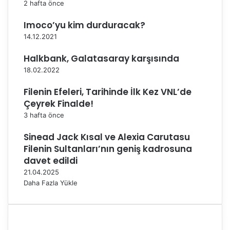
a
2 hafta önce
s
Imoco’yu kim durduracak?
ı
’
14.12.2021
n
ı
Halkbank, Galatasaray karşısında
7
18.02.2022
.
S
Filenin Efeleri, Tarihinde İlk Kez VNL’de
ı
Çeyrek Finalde!
r
3 hafta önce
a
d
Sinead Jack Kısal ve Alexia Carutasu
a
Filenin Sultanları’nın geniş kadrosuna
T
davet edildi
a
21.04.2025
m
Daha Fazla Yükle
a
m
l
a
d