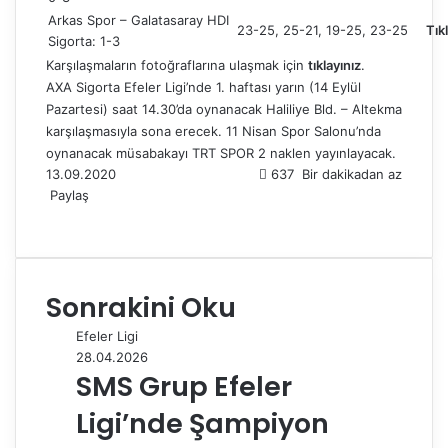
Arkas Spor – Galatasaray HDI
23-25, 25-21, 19-25, 23-25
Tık
Sigorta: 1-3
Karşılaşmaların fotoğraflarına ulaşmak için
tıklayınız
.
AXA Sigorta Efeler Ligi’nde 1. haftası yarın (14 Eylül
Pazartesi) saat 14.30’da oynanacak Haliliye Bld. – Altekma
karşılaşmasıyla sona erecek. 11 Nisan Spor Salonu’nda
oynanacak müsabakayı TRT SPOR 2 naklen yayınlayacak.
13.09.2020
637
Bir dakikadan az
Paylaş
F
X
L
T
P
R
W
T
E
Y
a
i
u
i
e
h
e
-
a
c
n
m
n
d
a
l
P
z
e
k
b
t
d
t
e
o
d
Sonrakini Oku
b
e
l
e
i
s
g
s
ı
o
d
r
r
t
A
r
t
r
Efeler Ligi
o
I
e
p
a
a
28.04.2026
k
n
s
p
m
i
SMS Grup Efeler
t
l
e
Ligi’nde Şampiyon
p
a