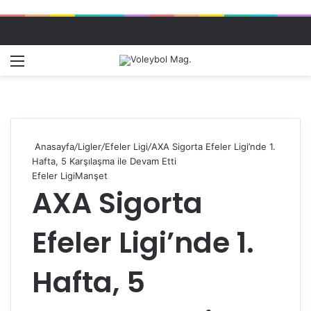
Menü
Dış gö
A
Anasayfa
/
Ligler
/
Efeler Ligi
/
AXA Sigorta Efeler Ligi’nde 1.
Hafta, 5 Karşılaşma ile Devam Etti
Efeler Ligi
Manşet
AXA Sigorta
Efeler Ligi’nde 1.
Hafta, 5