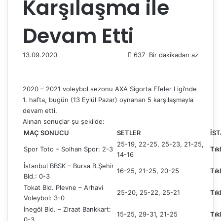
Karşılaşma ile
Devam Etti
13.09.2020
637
Bir dakikadan az
2020 – 2021 voleybol sezonu AXA Sigorta Efeler Ligi’nde
1. hafta, bugün (13 Eylül Pazar) oynanan 5 karşılaşmayla
devam etti.
Alınan sonuçlar şu şekilde:
MAÇ SONUCU
SETLER
İST
25-19, 22-25, 25-23, 21-25,
Spor Toto – Solhan Spor: 2-3
Tık
14-16
İstanbul BBSK – Bursa B.Şehir
16-25, 21-25, 20-25
Tık
Bld.: 0-3
Tokat Bld. Plevne – Arhavi
25-20, 25-22, 25-21
Tık
Voleybol: 3-0
İnegöl Bld. – Ziraat Bankkart:
15-25, 29-31, 21-25
Tık
0-3