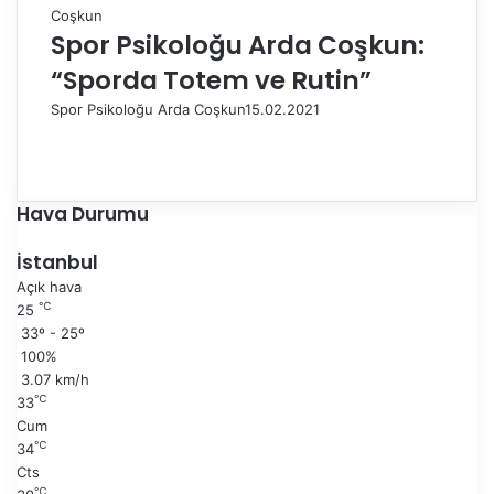
Spor Psikoloğu Arda Coşkun:
“Sporda Totem ve Rutin”
Spor Psikoloğu Arda Coşkun
15.02.2021
Ö
n
S
c
o
e
n
Hava Durumu
k
r
i
a
İstanbul
s
k
Açık hava
a
i
℃
25
y
s
33º - 25º
f
a
100%
a
y
3.07 km/h
f
℃
33
a
Cum
℃
34
Cts
℃