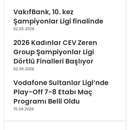
n
g
l
o
VakıfBank, 10. kez
a
r
Şampiyonlar Ligi finalinde
r
t
d
a
02.05.2026
e
Ş
r
a
2026 Kadınlar CEV Zeren
b
m
Group Şampiyonlar Ligi
i
p
s
i
Dörtlü Finalleri Başlıyor
i
y
02.05.2026
o
n
Vodafone Sultanlar Ligi’nde
l
a
Play-Off 7-8 Etabı Maç
r
Programı Belli Oldu
K
u
15.04.2026
p
a
s