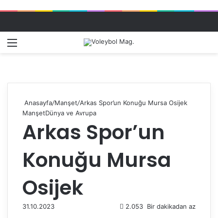
Menü
Dış gö
A
Anasayfa
/
Manşet
/
Arkas Spor’un Konuğu Mursa Osijek
Manşet
Dünya ve Avrupa
Arkas Spor’un
Konuğu Mursa
Osijek
31.10.2023
2.053
Bir dakikadan az