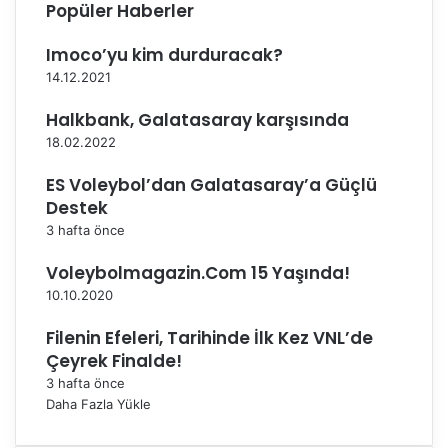
ı
Popüler Haberler
S
a
Imoco’yu kim durduracak?
h
14.12.2021
i
b
Halkbank, Galatasaray karşısında
i
18.02.2022
n
i
ES Voleybol’dan Galatasaray’a Güçlü
B
Destek
u
3 hafta önce
l
u
Voleybolmagazin.Com 15 Yaşında!
y
10.10.2020
o
r
Filenin Efeleri, Tarihinde İlk Kez VNL’de
Çeyrek Finalde!
3 hafta önce
Daha Fazla Yükle