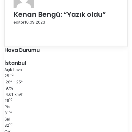
Kenan Bengü: “Yazık oldu”
editor
10.09.2023
Ö
n
S
c
o
e
n
Hava Durumu
k
r
i
a
İstanbul
s
k
Açık hava
a
i
℃
25
y
s
26º - 25º
f
a
97%
a
y
4.61 km/h
f
℃
26
a
Pts
℃
31
Sal
℃
32
Çar