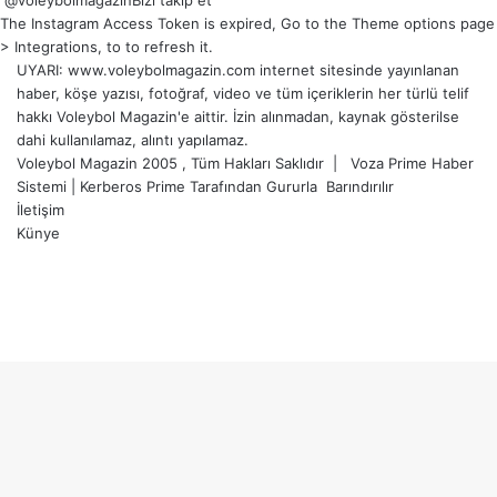
@voleybolmagazin
Bizi takip et
The Instagram Access Token is expired, Go to the Theme options page
> Integrations, to to refresh it.
UYARI: www.voleybolmagazin.com internet sitesinde yayınlanan
haber, köşe yazısı, fotoğraf, video ve tüm içeriklerin her türlü telif
hakkı Voleybol Magazin'e aittir. İzin alınmadan, kaynak gösterilse
dahi kullanılamaz, alıntı yapılamaz.
Voleybol Magazin 2005 , Tüm Hakları Saklıdır |
Voza Prime Haber
Sistemi
|
Kerberos Prime
Tarafından Gururla
Barındırılır
İletişim
Künye
X
YouTube
Instagram
Facebook
X
LinkedIn
WhatsApp
Telegram
Başa
dön
tuşu