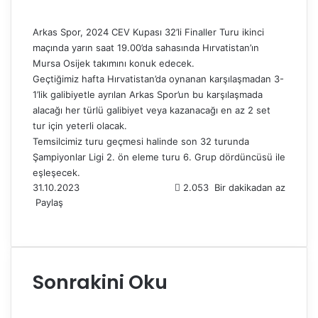
Arkas Spor, 2024 CEV Kupası 32’li Finaller Turu ikinci
maçında yarın saat 19.00’da sahasında Hırvatistan’ın
Mursa Osijek takımını konuk edecek.
Geçtiğimiz hafta Hırvatistan’da oynanan karşılaşmadan 3-
1’lik galibiyetle ayrılan Arkas Spor’un bu karşılaşmada
alacağı her türlü galibiyet veya kazanacağı en az 2 set
tur için yeterli olacak.
Temsilcimiz turu geçmesi halinde son 32 turunda
Şampiyonlar Ligi 2. ön eleme turu 6. Grup dördüncüsü ile
eşleşecek.
31.10.2023
2.053
Bir dakikadan az
Paylaş
F
X
L
T
P
R
W
T
E
Y
a
i
u
i
e
h
e
-
a
c
n
m
n
d
a
l
P
z
e
k
b
t
d
t
e
o
d
Sonrakini Oku
b
e
l
e
i
s
g
s
ı
o
d
r
r
t
A
r
t
r
o
I
e
p
a
a