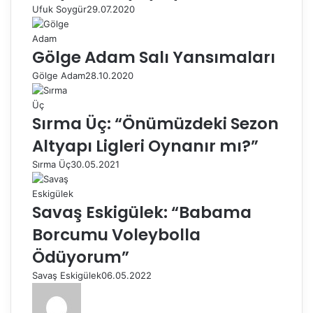
Ufuk Soygür
29.07.2020
Gölge Adam Salı Yansımaları
Gölge Adam
28.10.2020
Sırma Üç: “Önümüzdeki Sezon
Altyapı Ligleri Oynanır mı?”
Sırma Üç
30.05.2021
Savaş Eskigülek: “Babama
Borcumu Voleybolla
Ödüyorum”
Savaş Eskigülek
06.05.2022