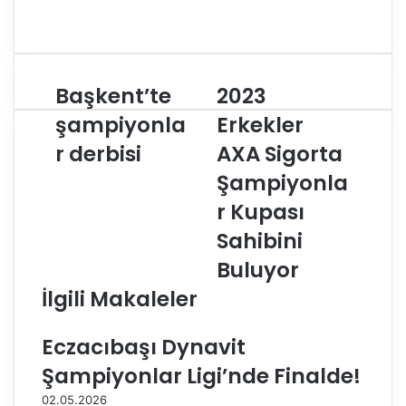
Başkent’te
2023
B
2
a
0
şampiyonla
Erkekler
ş
2
r derbisi
AXA Sigorta
k
3
e
E
Şampiyonla
n
r
t
k
r Kupası
’
e
Sahibini
t
k
e
l
Buluyor
ş
e
İlgili Makaleler
a
r
m
A
p
X
Eczacıbaşı Dynavit
i
A
Şampiyonlar Ligi’nde Finalde!
y
S
o
i
02.05.2026