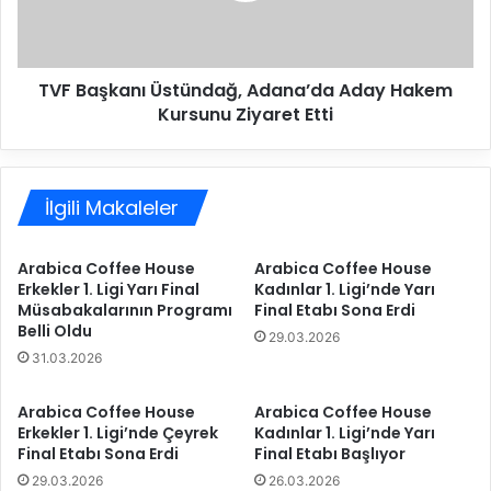
A
k
y
a
d
n
TVF Başkanı Üstündağ, Adana’da Aday Hakem
ı
ı
n
Kursunu Ziyaret Etti
Ü
’
s
a
t
d
ü
o
İlgili Makaleler
n
ğ
d
r
a
Arabica Coffee House
Arabica Coffee House
u
ğ
Erkekler 1. Ligi Yarı Final
Kadınlar 1. Ligi’nde Yarı
y
,
Müsabakalarının Programı
Final Etabı Sona Erdi
o
A
Belli Oldu
29.03.2026
l
d
31.03.2026
a
a
ç
n
ı
Arabica Coffee House
Arabica Coffee House
a
Erkekler 1. Ligi’nde Çeyrek
Kadınlar 1. Ligi’nde Yarı
k
’
Final Etabı Sona Erdi
Final Etabı Başlıyor
ı
d
y
a
29.03.2026
26.03.2026