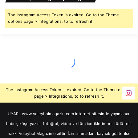
The Instagram Access Token is expired, Go to the Theme
options page > Integrations, to to refresh it.
The Instagram Access Token is expired, Go to the Theme options
page > Integrations, to to refresh it.
UYARI: www.voleybolmagazin.com internet sitesinde yayınlanan
haber, köşe yazısı, fotoğraf, video ve tüm içeriklerin her türlü telif
hakkı Voleybol Magazin'e aittir. İzin alınmadan, kaynak gösterilse