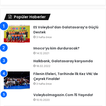
o
A
r
d
a
Popüler Haberler
y
H
ES Voleybol’dan Galatasaray’a Güçlü
a
Destek
k
e
3 hafta önce
m
K
Imoco’yu kim durduracak?
u
14.12.2021
r
Halkbank, Galatasaray karşısında
s
18.02.2022
u
n
Filenin Efeleri, Tarihinde İlk Kez VNL’de
u
Çeyrek Finalde!
Z
3 hafta önce
i
y
Voleybolmagazin.Com 15 Yaşında!
a
10.10.2020
r