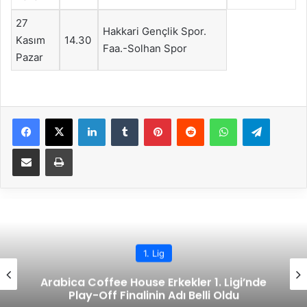
27
Hakkari Gençlik Spor.
Kasım
14.30
Faa.-Solhan Spor
Pazar
Facebook
X
LinkedIn
Tumblr
Pinterest
Reddit
WhatsApp
Telegram
E-Posta ile paylaş
Yazdır
1. Lig
Arabica Coffee House Erkekler 1. Ligi’nde
Play-Off Finalinin Adı Belli Oldu