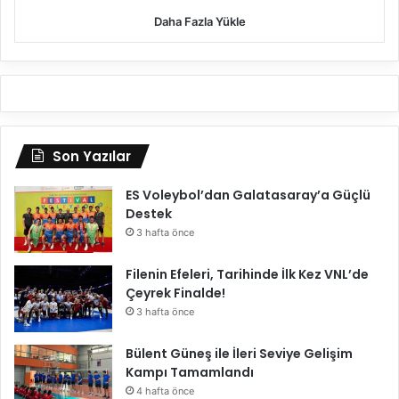
e
Daha Fazla Yükle
t
E
t
t
i
Son Yazılar
ES Voleybol’dan Galatasaray’a Güçlü
Destek
3 hafta önce
Filenin Efeleri, Tarihinde İlk Kez VNL’de
Çeyrek Finalde!
3 hafta önce
Bülent Güneş ile İleri Seviye Gelişim
Kampı Tamamlandı
4 hafta önce