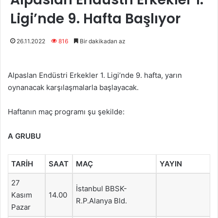
Ligi’nde 9. Hafta Başlıyor
26.11.2022
816
Bir dakikadan az
Alpaslan Endüstri Erkekler 1. Ligi’nde 9. hafta, yarın
oynanacak karşılaşmalarla başlayacak.
Haftanın maç programı şu şekilde:
A GRUBU
TARİH
SAAT
MAÇ
YAYIN
27
İstanbul BBSK-
Kasım
14.00
R.P.Alanya Bld.
Pazar