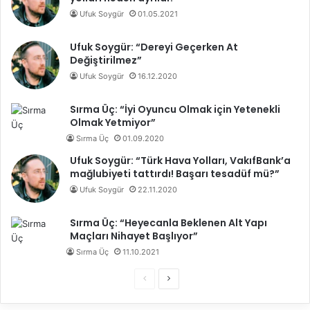
Ufuk Soygür
01.05.2021
Ufuk Soygür: “Dereyi Geçerken At
Değiştirilmez”
Ufuk Soygür
16.12.2020
Sırma Üç: “İyi Oyuncu Olmak için Yetenekli
Olmak Yetmiyor”
Sırma Üç
01.09.2020
Ufuk Soygür: “Türk Hava Yolları, VakıfBank’a
mağlubiyeti tattırdı! Başarı tesadüf mü?”
Ufuk Soygür
22.11.2020
Sırma Üç: “Heyecanla Beklenen Alt Yapı
Maçları Nihayet Başlıyor”
Sırma Üç
11.10.2021
Ö
S
n
o